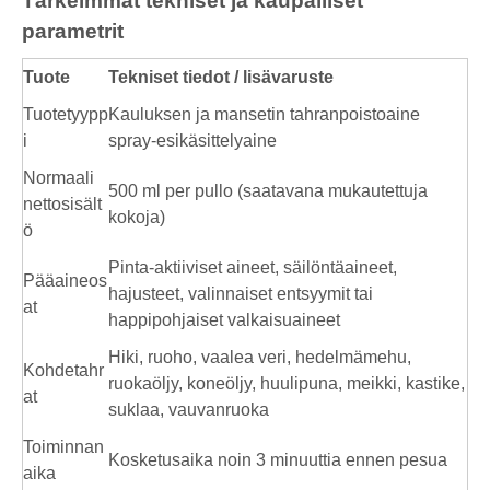
Tärkeimmät tekniset ja kaupalliset
parametrit
Tuote
Tekniset tiedot / lisävaruste
Tuotetyypp
Kauluksen ja mansetin tahranpoistoaine
i
spray-esikäsittelyaine
Normaali
500 ml per pullo (saatavana mukautettuja
nettosisält
kokoja)
ö
Pinta-aktiiviset aineet, säilöntäaineet,
Pääaineos
hajusteet, valinnaiset entsyymit tai
at
happipohjaiset valkaisuaineet
Hiki, ruoho, vaalea veri, hedelmämehu,
Kohdetahr
ruokaöljy, koneöljy, huulipuna, meikki, kastike,
at
suklaa, vauvanruoka
Toiminnan
Kosketusaika noin 3 minuuttia ennen pesua
aika