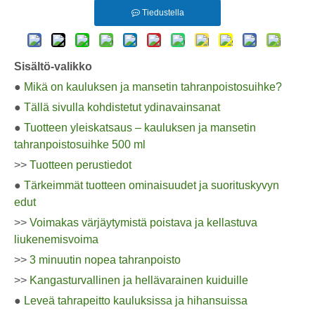
Tiedustella
Sisältö-valikko
●
Mikä on kauluksen ja mansetin tahranpoistosuihke?
●
Tällä sivulla kohdistetut ydinavainsanat
●
Tuotteen yleiskatsaus – kauluksen ja mansetin
tahranpoistosuihke 500 ml
>>
Tuotteen perustiedot
●
Tärkeimmät tuotteen ominaisuudet ja suorituskyvyn
edut
>>
Voimakas värjäytymistä poistava ja kellastuva
liukenemisvoima
>>
3 minuutin nopea tahranpoisto
>>
Kangasturvallinen ja hellävarainen kuiduille
●
Leveä tahrapeitto kauluksissa ja hihansuissa