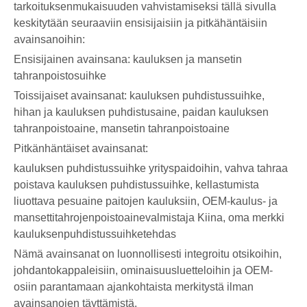
tarkoituksenmukaisuuden vahvistamiseksi tällä sivulla
keskitytään seuraaviin ensisijaisiin ja pitkähäntäisiin
avainsanoihin:
Ensisijainen avainsana: kauluksen ja mansetin
tahranpoistosuihke
Toissijaiset avainsanat: kauluksen puhdistussuihke,
hihan ja kauluksen puhdistusaine, paidan kauluksen
tahranpoistoaine, mansetin tahranpoistoaine
Pitkänhäntäiset avainsanat:
kauluksen puhdistussuihke yrityspaidoihin, vahva tahraa
poistava kauluksen puhdistussuihke, kellastumista
liuottava pesuaine paitojen kauluksiin, OEM-kaulus- ja
mansettitahrojenpoistoainevalmistaja Kiina, oma merkki
kauluksenpuhdistussuihketehdas
Nämä avainsanat on luonnollisesti integroitu otsikoihin,
johdantokappaleisiin, ominaisuusluetteloihin ja OEM-
osiin parantamaan ajankohtaista merkitystä ilman
avainsanojen täyttämistä.