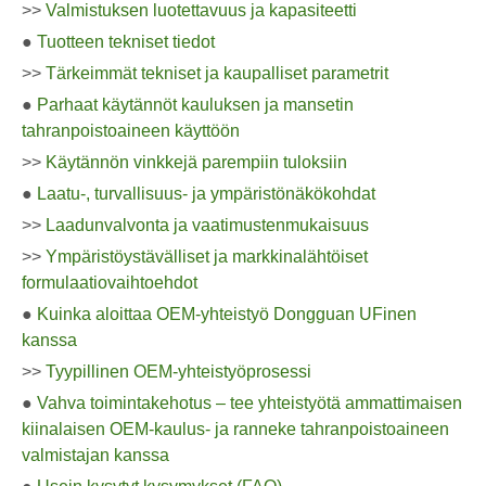
>>
Valmistuksen luotettavuus ja kapasiteetti
●
Tuotteen tekniset tiedot
>>
Tärkeimmät tekniset ja kaupalliset parametrit
●
Parhaat käytännöt kauluksen ja mansetin
tahranpoistoaineen käyttöön
>>
Käytännön vinkkejä parempiin tuloksiin
●
Laatu-, turvallisuus- ja ympäristönäkökohdat
>>
Laadunvalvonta ja vaatimustenmukaisuus
>>
Ympäristöystävälliset ja markkinalähtöiset
formulaatiovaihtoehdot
●
Kuinka aloittaa OEM-yhteistyö Dongguan UFinen
kanssa
>>
Tyypillinen OEM-yhteistyöprosessi
●
Vahva toimintakehotus – tee yhteistyötä ammattimaisen
kiinalaisen OEM-kaulus- ja ranneke tahranpoistoaineen
valmistajan kanssa