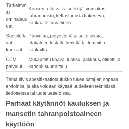
Tärkeimm
Konsentroitu valkaisutekijä, voimakas
ät
tahranpoisto, kellastumista liukeneva,
ominaisuu
kankaalle turvallinen
det
Suositelta
Puuvillaa, polyesteriä ja sekoituksia,
vat
etukäteen testattu herkillä tai tummilla
kankaat
kankailla
OEM-
Mukautettu kaava, tuoksu, pakkaus, etiketti ja
palvelut
kartonkisuunnittelu
Tämä tiivis spesifikaatiotaulukko tukee ostajien nopeaa
arviointia, ja sitä voidaan käyttää uudelleen teknisissä
tiedotteissa tai tuoteluetteloissa.
Parhaat käytännöt kauluksen ja
mansetin tahranpoistoaineen
käyttöön