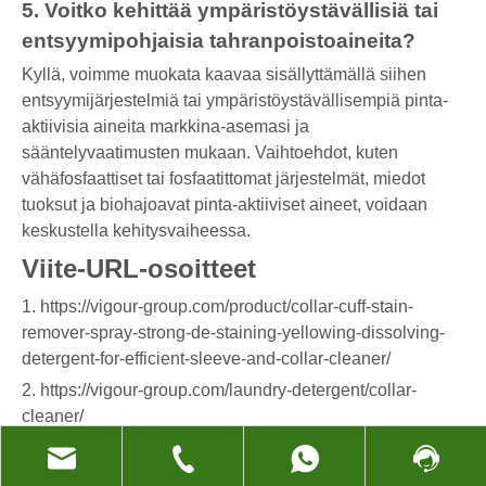
5. Voitko kehittää ympäristöystävällisiä tai
entsyymipohjaisia ​​tahranpoistoaineita?
Kyllä, voimme muokata kaavaa sisällyttämällä siihen
entsyymijärjestelmiä tai ympäristöystävällisempiä pinta-
aktiivisia aineita markkina-asemasi ja
sääntelyvaatimusten mukaan. Vaihtoehdot, kuten
vähäfosfaattiset tai fosfaatittomat järjestelmät, miedot
tuoksut ja biohajoavat pinta-aktiiviset aineet, voidaan
keskustella kehitysvaiheessa.
Viite-URL-osoitteet
1. https://vigour-group.com/product/collar-cuff-stain-
remover-spray-strong-de-staining-yellowing-dissolving-
detergent-for-efficient-sleeve-and-collar-cleaner/
2. https://vigour-group.com/laundry-detergent/collar-
cleaner/
3. https://www.ufinechem.com
4. https://www.ufinechem.com/laundry-detergent.html