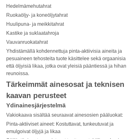
Hedelmämehutahrat
Ruokaöljy- ja koneöljytahrat
Huulipuna- ja meikkitahrat
Kastike ja suklaatahroja
Vauvanruokatahrat
Yhdistämällä kohdennettuja pinta-aktiivisia aineita ja
pesuaineen tehosteita tuote käsittelee sekä orgaanisia
että öljyisiä likaa, jotka ovat yleisiä pääntiessä ja hihan
reunoissa.
Tärkeimmät ainesosat ja teknisen
kaavan perusteet
Ydinainesjärjestelmä
Vakiokaava sisältää seuraavat ainesosien pääluokat:
Pinta-aktiiviset aineet: Kostuttavat, tunkeutuvat ja
emulgoivat öljyjä ja likaa