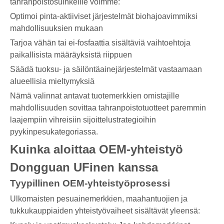
tahranpoistosuihkeille voimme:
Optimoi pinta-aktiiviset järjestelmät biohajoavimmiksi
mahdollisuuksien mukaan
Tarjoa vähän tai ei-fosfaattia sisältäviä vaihtoehtoja
paikallisista määräyksistä riippuen
Säädä tuoksu- ja säilöntäainejärjestelmät vastaamaan
alueellisia mieltymyksiä
Nämä valinnat antavat tuotemerkkien omistajille
mahdollisuuden sovittaa tahranpoistotuotteet paremmin
laajempiin vihreisiin sijoittelustrategioihin
pyykinpesukategoriassa.
Kuinka aloittaa OEM-yhteistyö
Dongguan UFinen kanssa
Tyypillinen OEM-yhteistyöprosessi
Ulkomaisten pesuainemerkkien, maahantuojien ja
tukkukauppiaiden yhteistyövaiheet sisältävät yleensä: