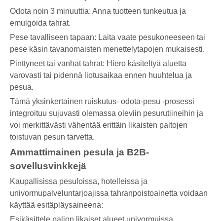
Odota noin 3 minuuttia: Anna tuotteen tunkeutua ja
emulgoida tahrat.
Pese tavalliseen tapaan: Laita vaate pesukoneeseen tai
pese käsin tavanomaisten menettelytapojen mukaisesti.
Pinttyneet tai vanhat tahrat: Hiero käsiteltyä aluetta
varovasti tai pidennä liotusaikaa ennen huuhtelua ja
pesua.
Tämä yksinkertainen ruiskutus- odota-pesu -prosessi
integroituu sujuvasti olemassa oleviin pesurutiineihin ja
voi merkittävästi vähentää erittäin likaisten paitojen
toistuvan pesun tarvetta.
Ammattimainen pesula ja B2B-
sovellusvinkkejä
Kaupallisissa pesuloissa, hotelleissa ja
univormupalveluntarjoajissa tahranpoistoainetta voidaan
käyttää esitäpläysaineena:
Esikäsittele paljon likaiset alueet univormuissa,