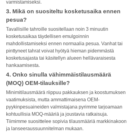
varmistamiseksi.
3. Mikä on suositeltu kosketusaika ennen
pesua?
Tavallisille tahroille suositellaan noin 3 minuutin
kosketusaikaa täydellisen emulgoinnin
mahdollistamiseksi ennen normaalia pesua. Vanhat tai
pinttyneet tahrat voivat hyötyä hieman pidemmästä
kosketusajasta tai käsitellyn alueen hellävaraisesta
hankaamisesta.
4. Onko sinulla vähimmäistilausmäärä
(MOQ) OEM-tilauksille?
Minimitilausmäärä riippuu pakkauksen ja koostumuksen
vaatimuksista, mutta ammattimaisena OEM-
pyykinpesuaineiden valmistajana pyrimme tarjoamaan
kohtuullisia MOQ-määriä ja joustavia ratkaisuja.
Tiimimme suosittelee sopivia tilausmääriä markkinakoon
ja lanseeraussuunnitelman mukaan.