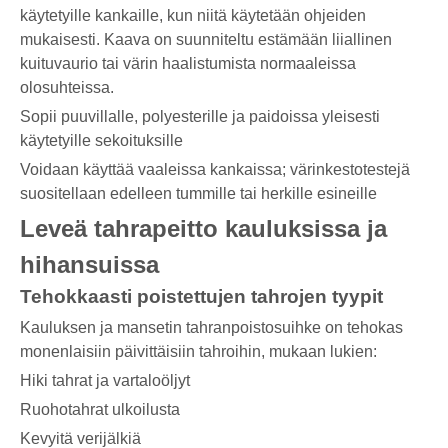
käytetyille kankaille, kun niitä käytetään ohjeiden
mukaisesti. Kaava on suunniteltu estämään liiallinen
kuituvaurio tai värin haalistumista normaaleissa
olosuhteissa.
Sopii puuvillalle, polyesterille ja paidoissa yleisesti
käytetyille sekoituksille
Voidaan käyttää vaaleissa kankaissa; värinkestotestejä
suositellaan edelleen tummille tai herkille esineille
Leveä tahrapeitto kauluksissa ja
hihansuissa
Tehokkaasti poistettujen tahrojen tyypit
Kauluksen ja mansetin tahranpoistosuihke on tehokas
monenlaisiin päivittäisiin tahroihin, mukaan lukien:
Hiki tahrat ja vartaloöljyt
Ruohotahrat ulkoilusta
Kevyitä verijälkiä