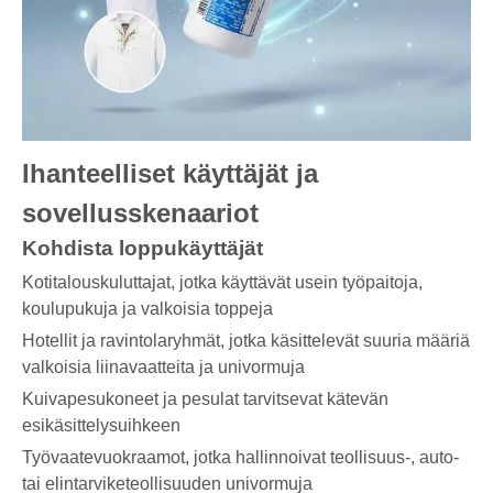
Ihanteelliset käyttäjät ja
sovellusskenaariot
Kohdista loppukäyttäjät
Kotitalouskuluttajat, jotka käyttävät usein työpaitoja,
koulupukuja ja valkoisia toppeja
Hotellit ja ravintolaryhmät, jotka käsittelevät suuria määriä
valkoisia liinavaatteita ja univormuja
Kuivapesukoneet ja pesulat tarvitsevat kätevän
esikäsittelysuihkeen
Työvaatevuokraamot, jotka hallinnoivat teollisuus-, auto-
tai elintarviketeollisuuden univormuja