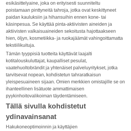
esikäsittelyaine, joka on erityisesti suunniteltu
poistamaan pinttyneitä tahroja, jotka ovat keskittyneet
paidan kauluksiin ja hihansuihin ennen kone- tai
käsinpesua. Se käyttää pinta-aktiivisten aineiden ja
aktiivisten valkaisuaineiden sekoitusta hajottaakseen
hien, öljyn, kosmetiikka- ja ruokajäämät vahingoittamatta
tekstiilikuituja.
Tämän tyyppisiä tuotteita käyttävät laajalti
kotitalouskuluttajat, kaupalliset pesulat,
vaatehuoltobrändit ja yhtenäiset palveluyritykset, jotka
tarvitsevat nopean, kohdistetun tahraratkaisun
yleispesuaineen sijaan. Omien merkkien omistajille se on
ihanteellinen lisätuote ammattimaisen
pyykinhoitovalikoiman täydentämiseen.
Tällä sivulla kohdistetut
ydinavainsanat
Hakukoneoptimoinnin ja käyttäjien