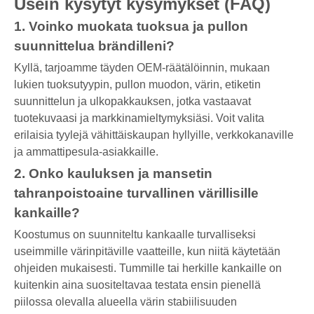
Usein kysytyt kysymykset (FAQ)
1. Voinko muokata tuoksua ja pullon
suunnittelua brändilleni?
Kyllä, tarjoamme täyden OEM-räätälöinnin, mukaan
lukien tuoksutyypin, pullon muodon, värin, etiketin
suunnittelun ja ulkopakkauksen, jotka vastaavat
tuotekuvaasi ja markkinamieltymyksiäsi. Voit valita
erilaisia ​​tyylejä vähittäiskaupan hyllyille, verkkokanaville
ja ammattipesula-asiakkaille.
2. Onko kauluksen ja mansetin
tahranpoistoaine turvallinen värillisille
kankaille?
Koostumus on suunniteltu kankaalle turvalliseksi
useimmille värinpitäville vaatteille, kun niitä käytetään
ohjeiden mukaisesti. Tummille tai herkille kankaille on
kuitenkin aina suositeltavaa testata ensin pienellä
piilossa olevalla alueella värin stabiilisuuden