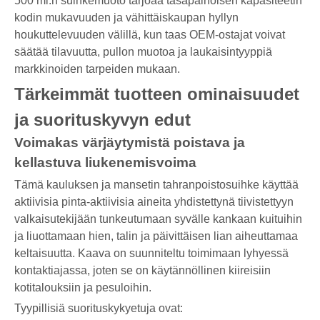
500 ml:n suihkemuoto tarjoaa tasapainoisen kapasiteetin
kodin mukavuuden ja vähittäiskaupan hyllyn
houkuttelevuuden välillä, kun taas OEM-ostajat voivat
säätää tilavuutta, pullon muotoa ja laukaisintyyppiä
markkinoiden tarpeiden mukaan.
Tärkeimmät tuotteen ominaisuudet
ja suorituskyvyn edut
Voimakas värjäytymistä poistava ja
kellastuva liukenemisvoima
Tämä kauluksen ja mansetin tahranpoistosuihke käyttää
aktiivisia pinta-aktiivisia aineita yhdistettynä tiivistettyyn
valkaisutekijään tunkeutumaan syvälle kankaan kuituihin
ja liuottamaan hien, talin ja päivittäisen lian aiheuttamaa
keltaisuutta. Kaava on suunniteltu toimimaan lyhyessä
kontaktiajassa, joten se on käytännöllinen kiireisiin
kotitalouksiin ja pesuloihin.
Tyypillisiä suorituskykyetuja ovat: