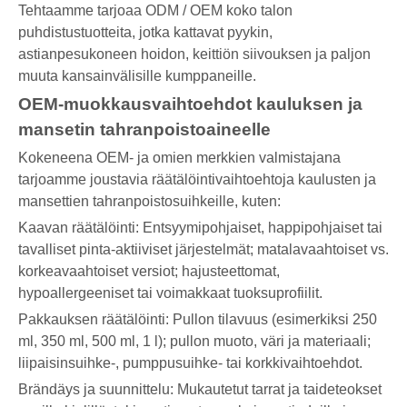
Tehtaamme tarjoaa ODM / OEM koko talon
puhdistustuotteita, jotka kattavat pyykin,
astianpesukoneen hoidon, keittiön siivouksen ja paljon
muuta kansainvälisille kumppaneille.
OEM-muokkausvaihtoehdot kauluksen ja
mansetin tahranpoistoaineelle
Kokeneena OEM- ja omien merkkien valmistajana
tarjoamme joustavia räätälöintivaihtoehtoja kaulusten ja
mansettien tahranpoistosuihkeille, kuten:
Kaavan räätälöinti: Entsyymipohjaiset, happipohjaiset tai
tavalliset pinta-aktiiviset järjestelmät; matalavaahtoiset vs.
korkeavaahtoiset versiot; hajusteettomat,
hypoallergeeniset tai voimakkaat tuoksuprofiilit.
Pakkauksen räätälöinti: Pullon tilavuus (esimerkiksi 250
ml, 350 ml, 500 ml, 1 l); pullon muoto, väri ja materiaali;
liipaisinsuihke-, pumppusuihke- tai korkkivaihtoehdot.
Brändäys ja suunnittelu: Mukautetut tarrat ja taideteokset