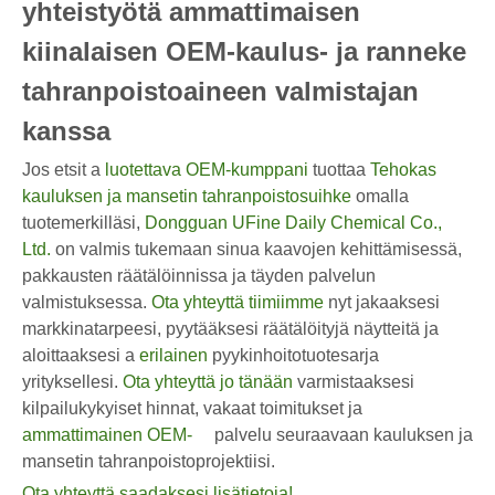
yhteistyötä ammattimaisen
kiinalaisen OEM-kaulus- ja ranneke
tahranpoistoaineen valmistajan
kanssa
Jos etsit a
luotettava OEM-kumppani
tuottaa
Tehokas
kauluksen ja mansetin tahranpoistosuihke
omalla
tuotemerkilläsi,
Dongguan UFine Daily Chemical Co.,
Ltd.
on valmis tukemaan sinua kaavojen kehittämisessä,
pakkausten räätälöinnissa ja täyden palvelun
valmistuksessa.
Ota yhteyttä tiimiimme
nyt jakaaksesi
markkinatarpeesi, pyytääksesi räätälöityjä näytteitä ja
aloittaaksesi a
erilainen
pyykinhoitotuotesarja
yrityksellesi.
Ota yhteyttä jo tänään
varmistaaksesi
kilpailukykyiset hinnat, vakaat toimitukset ja
ammattimainen OEM-
palvelu seuraavaan kauluksen ja
mansetin tahranpoistoprojektiisi.
Ota yhteyttä saadaksesi lisätietoja!