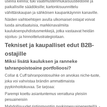
useilla kielillä; tuki vaatimustenmukaisuustiedoille ja
paikallisille säädöksille; kartonkisuunnittelu
vähittäiskaupan ja sähköisen kaupankäynnin kanaville.
Näiden vaihtoehtojen avulla ulkomaiset ostajat voivat
luoda ainutlaatuisia, markkinavalmiita
kauluksenpuhdistusmerkkejä, jotka vastaavat heidän
sijoitus- ja hinnoittelustrategioitaan.
Tekniset ja kaupalliset edut B2B-
ostajille
Miksi lisätä kauluksen ja ranneke
tahranpoistoaine portfolioosi?
Collar & Cuff tahranpoistosuihke on arvokas niche-tuote,
joka voi vahvistaa brändin ammattimaista
pyykinhoitokuvaa. Se tarjoaa:
Parempi koettu asiantuntemus verrattuna yleisiin
pesuaineisiin
Mahdollisuudet ristiinmyyntiin pyykinpesuainenesteillä, -