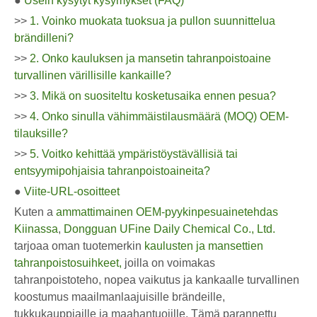
●
Usein kysytyt kysymykset (FAQ)
>>
1. Voinko muokata tuoksua ja pullon suunnittelua
brändilleni?
>>
2. Onko kauluksen ja mansetin tahranpoistoaine
turvallinen värillisille kankaille?
>>
3. Mikä on suositeltu kosketusaika ennen pesua?
>>
4. Onko sinulla vähimmäistilausmäärä (MOQ) OEM-
tilauksille?
>>
5. Voitko kehittää ympäristöystävällisiä tai
entsyymipohjaisia ​​tahranpoistoaineita?
●
Viite-URL-osoitteet
Kuten a
ammattimainen OEM-pyykinpesuainetehdas
Kiinassa
,
Dongguan UFine Daily Chemical Co., Ltd.
tarjoaa oman tuotemerkin
kaulusten ja mansettien
tahranpoistosuihkeet,
joilla on voimakas
tahranpoistoteho, nopea vaikutus ja kankaalle turvallinen
koostumus maailmanlaajuisille brändeille,
tukkukauppiaille ja maahantuojille. Tämä parannettu