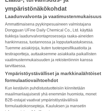
ympäristönäkökohdat
Laadunvalvonta ja vaatimustenmukaisuus
Ammattimaisena pyykinpesuaineen valmistajana
Dongguan UFine Daily Chemical Co., Ltd. käyttää
tiukkoja laadunvalvontaprosesseja raaka-aineiden
hankinnassa, tuotannossa ja lopputarkastuksessa.
Tuemme asiakirjoja, kuten tuotespesifikaatioita ja
testiraportteja, auttaaksemme asiakkaita paikallisten
vaatimustenmukaisuuden ja rekisteröinnin kanssa
tarvittaessa.
Ympäristöystävälliset ja markkinalähtöiset
formulaatiovaihtoehdot
Kun kestäviin puhdistustuotteisiin kiinnitetään
maailmanlaajuisesti yhä enemmän huomiota, monet
B2B-ostajat vaativat ympäristöystävällisiä
formulaatiokonsepteja. Kauluksen ja mansetin