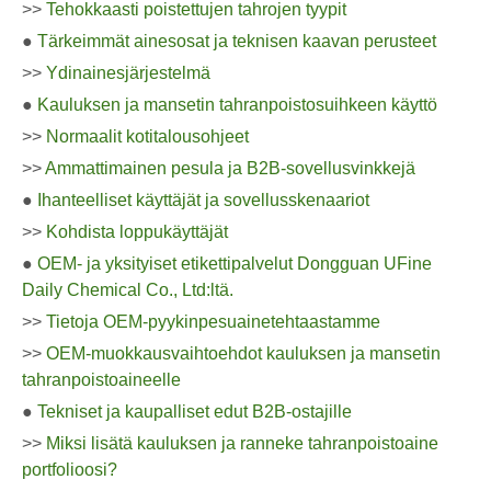
>>
Tehokkaasti poistettujen tahrojen tyypit
●
Tärkeimmät ainesosat ja teknisen kaavan perusteet
>>
Ydinainesjärjestelmä
●
Kauluksen ja mansetin tahranpoistosuihkeen käyttö
>>
Normaalit kotitalousohjeet
>>
Ammattimainen pesula ja B2B-sovellusvinkkejä
●
Ihanteelliset käyttäjät ja sovellusskenaariot
>>
Kohdista loppukäyttäjät
●
OEM- ja yksityiset etikettipalvelut Dongguan UFine
Daily Chemical Co., Ltd:ltä.
>>
Tietoja OEM-pyykinpesuainetehtaastamme
>>
OEM-muokkausvaihtoehdot kauluksen ja mansetin
tahranpoistoaineelle
●
Tekniset ja kaupalliset edut B2B-ostajille
>>
Miksi lisätä kauluksen ja ranneke tahranpoistoaine
portfolioosi?