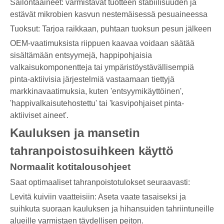
Säilöntäaineet: varmistavat tuotteen stabiilisuuden ja
estävät mikrobien kasvun nestemäisessä pesuaineessa
Tuoksut: Tarjoa raikkaan, puhtaan tuoksun pesun jälkeen
OEM-vaatimuksista riippuen kaavaa voidaan säätää
sisältämään entsyymejä, happipohjaisia ​​
valkaisukomponentteja tai ympäristöystävällisempiä
pinta-aktiivisia järjestelmiä vastaamaan tiettyjä
markkinavaatimuksia, kuten 'entsyymikäyttöinen',
'happivalkaisutehostettu' tai 'kasvipohjaiset pinta-
aktiiviset aineet'.
Kauluksen ja mansetin
tahranpoistosuihkeen käyttö
Normaalit kotitalousohjeet
Saat optimaaliset tahranpoistotulokset seuraavasti:
Levitä kuiviin vaatteisiin: Aseta vaate tasaiseksi ja
suihkuta suoraan kauluksen ja hihansuiden tahriintuneille
alueille varmistaen täydellisen peiton.