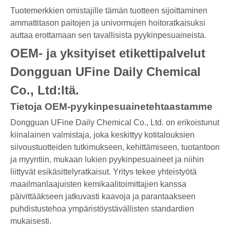
Tuotemerkkien omistajille tämän tuotteen sijoittaminen
ammattitason paitojen ja univormujen hoitoratkaisuksi
auttaa erottamaan sen tavallisista pyykinpesuaineista.
OEM- ja yksityiset etikettipalvelut
Dongguan UFine Daily Chemical
Co., Ltd:ltä.
Tietoja OEM-pyykinpesuainetehtaastamme
Dongguan UFine Daily Chemical Co., Ltd. on erikoistunut
kiinalainen valmistaja, joka keskittyy kotitalouksien
siivoustuotteiden tutkimukseen, kehittämiseen, tuotantoon
ja myyntiin, mukaan lukien pyykinpesuaineet ja niihin
liittyvät esikäsittelyratkaisut. Yritys tekee yhteistyötä
maailmanlaajuisten kemikaalitoimittajien kanssa
päivittääkseen jatkuvasti kaavoja ja parantaakseen
puhdistustehoa ympäristöystävällisten standardien
mukaisesti.