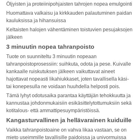
Öljyisten ja proteiinipohjaisten tahrojen nopea emulgointi
Huomattava valkaisu ja kirkkauden palautuminen paidan
kauluksissa ja hihansuissa
Keltaisten halojen vähentäminen toistuvien pesujaksojen
jälkeen
3 minuutin nopea tahranpoisto
Tuote on suunniteltu 3 minuutin nopeaan
tahranpoistoprosessiin: suihkuta, odota ja pese. Kuivalle
kankaalle ruiskutuksen jälkeen vaikuttavat aineet
hajottavat nopeasti likahiukkaset, joten tavallisella käsi-
tai konepesulla ne voidaan huuhdella helposti pois.
Tämä lyhyt odotusaika parantaa käyttäjän tehokkuutta ja
kannustaa johdonmukaisiin esikäsittelytottumuksiin sekä
kotitalous- että ammattipesuympäristöissä.
Kangasturvallinen ja hellävarainen kuiduille
Vaikka tahranpoistoaine on vahva likaa vastaan, se on
mieto useimmille tavallisille paidoissa ja univormuissa