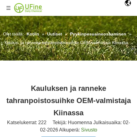
Olet täällä:
Kotiin
»
Uutiset
»
Pyykinpesuaineosaaminen
»
Kaulus- ja ranneke tahranpoistosuihke OEM-valmistaja Kiinassa
Kauluksen ja ranneke
tahranpoistosuihke OEM-valmistaja
Kiinassa
Katselukerrat:
222
Tekijä: Huomenna Julkaisuaika: 02-
02-2026 Alkuperä:
Sivusto