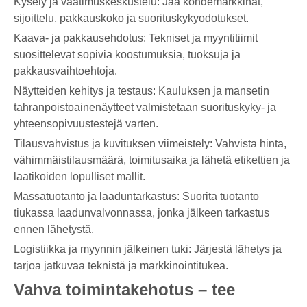
Kysely ja vaatimuskeskustelu: Jaa kohdemarkkinat,
sijoittelu, pakkauskoko ja suorituskykyodotukset.
Kaava- ja pakkausehdotus: Tekniset ja myyntitiimit
suosittelevat sopivia koostumuksia, tuoksuja ja
pakkausvaihtoehtoja.
Näytteiden kehitys ja testaus: Kauluksen ja mansetin
tahranpoistoainenäytteet valmistetaan suorituskyky- ja
yhteensopivuustestejä varten.
Tilausvahvistus ja kuvituksen viimeistely: Vahvista hinta,
vähimmäistilausmäärä, toimitusaika ja lähetä etikettien ja
laatikoiden lopulliset mallit.
Massatuotanto ja laaduntarkastus: Suorita tuotanto
tiukassa laadunvalvonnassa, jonka jälkeen tarkastus
ennen lähetystä.
Logistiikka ja myynnin jälkeinen tuki: Järjestä lähetys ja
tarjoa jatkuvaa teknistä ja markkinointitukea.
Vahva toimintakehotus – tee