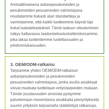
Ammattimaisena astianpesukoneiden ja
pesukoneiden pesuaineiden valmistajana
noudatamme tiukasti alan standardeja ja
varmistamme, että kaikki tuotteemme käyvät läpi
tiukat laatutarkastukset. Tämä laatuun sitoutuminen
näkyy kattavassa laaduntarkastuslaitteistossamme,
joka takaa tuotteidemme luotettavuuden ja
johdonmukaisuuden.
3. OEM/ODM-ratkaisu
Tarjoamme yhden OEM/ODM-ratkaisun
astianpesukoneiden ja pesukoneiden
pesuaineiden valmistajana, jonka avulla asiakkaat
voivat muokata tuotteitaan erityistarpeiden mukaan.
Tämän joustavuuden ansiosta pystymme
palvelemaan monenlaisia ​​asiakkaita pienyrityksistä
suuriin yrityksiin tarjoamalla räätälöityjä ratkaisuja,