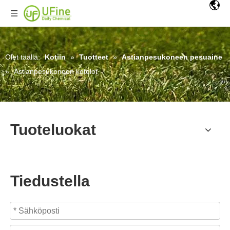
Olet täällä:
Kotiin
»
Tuotteet
»
Astianpesukoneen pesuaine
»
Astianpesukoneen kotelot
Tuoteluokat
Tiedustella