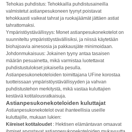
Tehokas puhdistus: Tehokkailla puhdistusaineilla
valmistetut astianpesukoneen tyynyt poistavat
tehokkaasti vaikeat tahrat ja ruokajäämät jättäen astiat
tahrattomaksi.
Ympäristöystävällisyys: Monet astianpesukonekotelot on
suunniteltu ympäristöystävällisiksi, ja niissä käytetään
biohajoavia ainesosia ja pakkausjäte minimoidaan.
Johdonmukaisuus: Jokainen tyyny antaa tasaisen
määrän pesuainetta, mikä varmistaa luotettavat
puhdistustulokset jokaisella pesulla.
Astianpesukonekoteloiden toimittajana UFine korostaa
tuotteissaan ympäristöystävällisyyden ja vahvan
puhdistustehon merkitystä, mikä vastaa kuluttajien
kestäviä kotitalousratkaisuja.
Astianpesukonekoteloiden kuluttajat
Astianpesukonekotelot ovat ihanteellisia useille
kuluttajille, mukaan lukien:
Kiireiset kotitaloudet
: Hektisen elämäntavan omaavat
ihmiset arvostavat astianpesukonekoteloiden mukavuutta