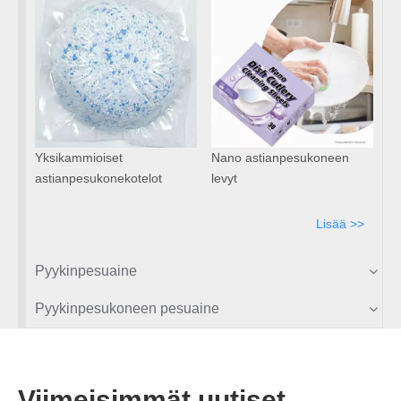
Yksikammioiset
Nano astianpesukoneen
astianpesukonekotelot
levyt
Lisää >>
Pyykinpesuaine
Pyykinpesukoneen pesuaine
Viimeisimmät uutiset