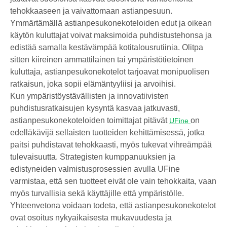
tehokkaaseen ja vaivattomaan astianpesuun.
Ymmärtämällä astianpesukonekoteloiden edut ja oikean
käytön kuluttajat voivat maksimoida puhdistustehonsa ja
edistää samalla kestävämpää kotitalousrutiinia. Olitpa
sitten kiireinen ammattilainen tai ympäristötietoinen
kuluttaja, astianpesukonekotelot tarjoavat monipuolisen
ratkaisun, joka sopii elämäntyyliisi ja arvoihisi.
Kun ympäristöystävällisten ja innovatiivisten
puhdistusratkaisujen kysyntä kasvaa jatkuvasti,
astianpesukonekoteloiden toimittajat pitävät
on
UFine
edelläkävijä sellaisten tuotteiden kehittämisessä, jotka
paitsi puhdistavat tehokkaasti, myös tukevat vihreämpää
tulevaisuutta. Strategisten kumppanuuksien ja
edistyneiden valmistusprosessien avulla UFine
varmistaa, että sen tuotteet eivät ole vain tehokkaita, vaan
myös turvallisia sekä käyttäjille että ympäristölle.
Yhteenvetona voidaan todeta, että astianpesukonekotelot
ovat osoitus nykyaikaisesta mukavuudesta ja