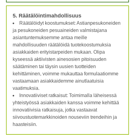
5. Räätälöintimahdollisuus
Räätälöidyt koostumukset: Astianpesukoneiden
ja pesukoneiden pesuaineiden valmistajana
asiantuntemuksemme antaa meille
mahdollisuuden räätälöidä tuotekoostumuksia
asiakkaiden erityistarpeiden mukaan. Olipa
kyseessä aktiivisten ainesosien pitoisuuden
säätäminen tai täysin uusien tuotteiden
kehittäminen, voimme mukauttaa formulaatiomme
vastaamaan asiakkaidemme ainutlaatuisia
vaatimuksia.
Innovatiiviset ratkaisut: Toimimalla läheisessä
yhteistyössä asiakkaiden kanssa voimme kehittää
innovatiivisia ratkaisuja, jotka vastaavat
siivoustuotemarkkinoiden nouseviin trendeihin ja
haasteisiin.