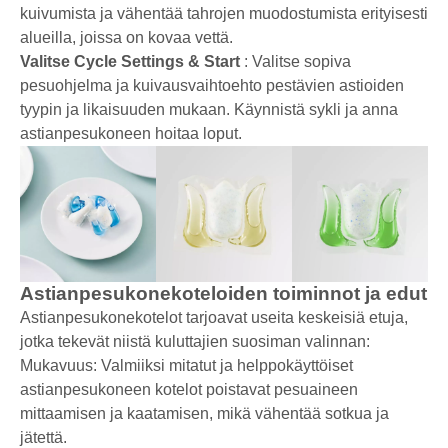
kuivumista ja vähentää tahrojen muodostumista erityisesti
alueilla, joissa on kovaa vettä.
Valitse Cycle Settings & Start
: Valitse sopiva
pesuohjelma ja kuivausvaihtoehto pestävien astioiden
tyypin ja likaisuuden mukaan. Käynnistä sykli ja anna
astianpesukoneen hoitaa loput.
Astianpesukonekoteloiden toiminnot ja edut
Astianpesukonekotelot tarjoavat useita keskeisiä etuja,
jotka tekevät niistä kuluttajien suosiman valinnan:
Mukavuus: Valmiiksi mitatut ja helppokäyttöiset
astianpesukoneen kotelot poistavat pesuaineen
mittaamisen ja kaatamisen, mikä vähentää sotkua ja
jätettä.