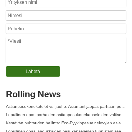
Lähetä
Kauluksen ja ranneke tahranpoistosuihke OEM-valmistaja Kiinassa
Lopullinen astianpesukoneen pesuaineiden opas: Pods vs. Tabletit vs. Jauhe
Rolling News
Puhtaan tulevaisuus: miksi kasvipohjaiset astianpesukonekotelot ovat trendikkäitä vuonna 2026
Astianpesukonekotelot vs. jauhe: Asiantuntijaopas parhaan pesuaineen valitsemiseen
Lopullinen opas parhaiden astianpesukonekapseleiden valitsemiseen lasiesineille ja herkille esineille
Kestävän puhtauden hallinta: Eco-Pyykinpesuainelevyjen asiantuntijan opas
Lopullinen opas laadukkaiden pesukapseleiden tunnistamiseen: Alan asiantuntijan näkökulma