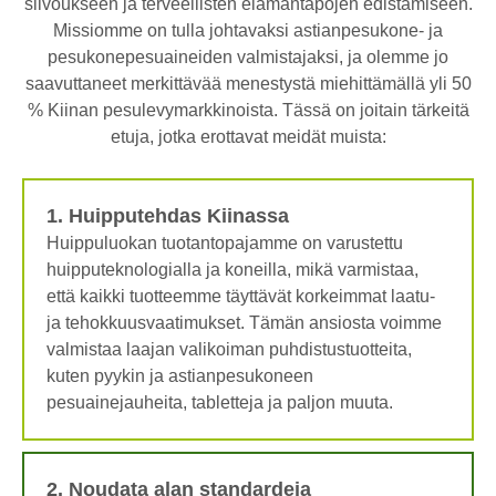
siivoukseen ja terveellisten elämäntapojen edistämiseen.
Missiomme on tulla johtavaksi astianpesukone- ja
pesukonepesuaineiden valmistajaksi, ja olemme jo
saavuttaneet merkittävää menestystä miehittämällä yli 50
% Kiinan pesulevymarkkinoista. Tässä on joitain tärkeitä
etuja, jotka erottavat meidät muista:
1. Huipputehdas Kiinassa
Huippuluokan tuotantopajamme on varustettu
huipputeknologialla ja koneilla, mikä varmistaa,
että kaikki tuotteemme täyttävät korkeimmat laatu-
ja tehokkuusvaatimukset. Tämän ansiosta voimme
valmistaa laajan valikoiman puhdistustuotteita,
kuten pyykin ja astianpesukoneen
pesuainejauheita, tabletteja ja paljon muuta.
2. Noudata alan standardeja