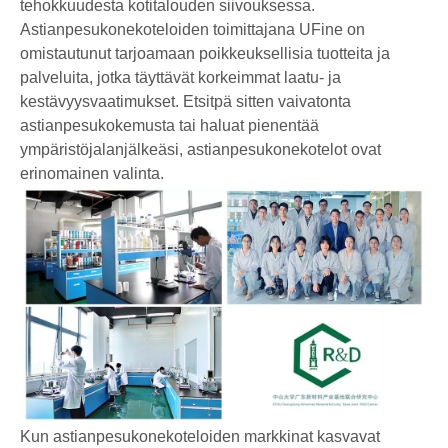
tehokkuudesta kotitalouden siivouksessa.
Astianpesukonekoteloiden toimittajana UFine on
omistautunut tarjoamaan poikkeuksellisia tuotteita ja
palveluita, jotka täyttävät korkeimmat laatu- ja
kestävyysvaatimukset. Etsitpä sitten vaivatonta
astianpesukokemusta tai haluat pienentää
ympäristöjalanjälkeäsi, astianpesukonekotelot ovat
erinomainen valinta.
Kun astianpesukonekoteloiden markkinat kasvavat