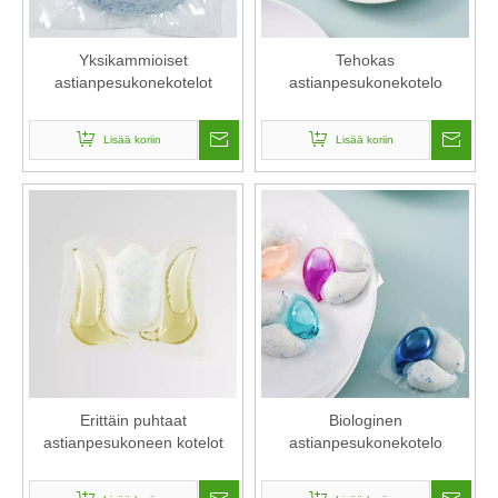
Yksikammioiset
Tehokas
astianpesukonekotelot
astianpesukonekotelo
Lisää koriin
Lisää koriin
Erittäin puhtaat
Biologinen
astianpesukoneen kotelot
astianpesukonekotelo