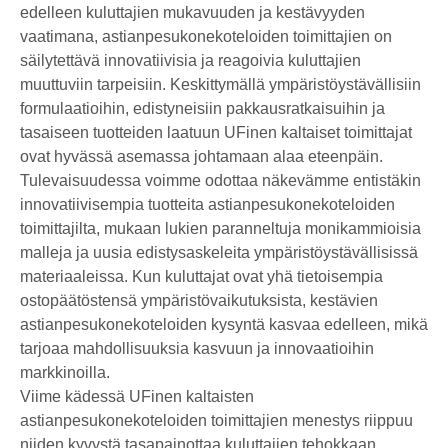
edelleen kuluttajien mukavuuden ja kestävyyden
vaatimana, astianpesukonekoteloiden toimittajien on
säilytettävä innovatiivisia ja reagoivia kuluttajien
muuttuviin tarpeisiin. Keskittymällä ympäristöystävällisiin
formulaatioihin, edistyneisiin pakkausratkaisuihin ja
tasaiseen tuotteiden laatuun UFinen kaltaiset toimittajat
ovat hyvässä asemassa johtamaan alaa eteenpäin.
Tulevaisuudessa voimme odottaa näkevämme entistäkin
innovatiivisempia tuotteita astianpesukonekoteloiden
toimittajilta, mukaan lukien paranneltuja monikammioisia
malleja ja uusia edistysaskeleita ympäristöystävällisissä
materiaaleissa. Kun kuluttajat ovat yhä tietoisempia
ostopäätöstensä ympäristövaikutuksista, kestävien
astianpesukonekoteloiden kysyntä kasvaa edelleen, mikä
tarjoaa mahdollisuuksia kasvuun ja innovaatioihin
markkinoilla.
Viime kädessä UFinen kaltaisten
astianpesukonekoteloiden toimittajien menestys riippuu
niiden kyvystä tasapainottaa kuluttajien tehokkaan