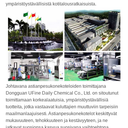
ympäristöystävällisistä kotitalousratkaisuista.
Johtavana astianpesukonekoteloiden toimittajana
Dongguan UFine Daily Chemical Co., Ltd. on sitoutunut
toimittamaan korkealaatuisia, ympäristöystävällisiä
tuotteita, jotka vastaavat kuluttajien muuttuviin tarpeisiin
maailmanlaajuisesti. Astianpesukonekotelot keskittyvät
mukavuuteen, tehokkuuteen ja kestävyyteen, ja ne
jatkavat suosionsa kasvua suosivana vaihtoehtona