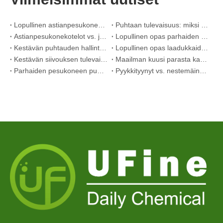
Lopullinen astianpesukoneen pesuaineiden opas: Pods vs. Tabletit vs. Jauhe
Puhtaan tulevaisuus: miksi kasvipohjaiset astianpesukonekotelot ovat trendikkäitä vuonna 2026
Astianpesukonekotelot vs. jauhe: Asiantuntijaopas parhaan pesuaineen valitsemiseen
Lopullinen opas parhaiden astianpesukonekapseleiden valitsemiseen lasiesineille ja herkille esineille
Kestävän puhtauden hallinta: Eco-Pyykinpesuainelevyjen asiantuntijan opas
Lopullinen opas laadukkaiden pesukapseleiden tunnistamiseen: Alan asiantuntijan näkökulma
Kestävän siivouksen tulevaisuus: Miksi täyttöliikkeet ottavat vastaan ​​pakkaamattomia pyykinpesuainelevyjä
Maailman kuusi parasta kaupallisten astianpesukonepesuaineiden toimittajaa (2026 OEM & Buyer's Guide)
Parhaiden pesukoneen puhdistustablettien valinta kovalle vedelle
Pyykkityynyt vs. nestemäinen pesuaine: mikä on oikea valinta pyykkillesi?