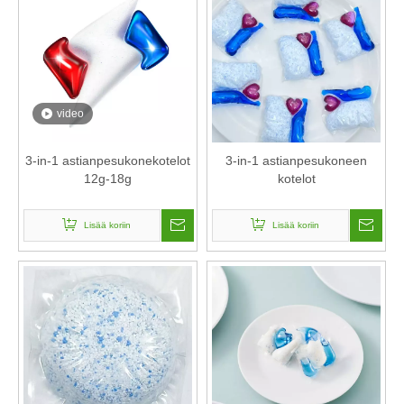
video
3-in-1 astianpesukonekotelot
3-in-1 astianpesukoneen
12g-18g
kotelot
Lisää koriin
Lisää koriin