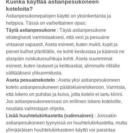
Kuinka käyttää astianpesukoneen
koteloita?
Astianpesukonepalojen käyttö on yksinkertaista ja
helppoa. Tässä on vaiheittainen opas:
Täytä astianpesukone
: Täytä astianpesukone
strategisesti varmistaaksesi, että vesi ja pesuaine
virtaavat vapaasti. Aseta esineet, kuten mukit, kupit ja
pienet kulhot yläritilälle, ne kohti keskustaa ja käännä ne
alaspäin ruiskutussuihkuja kohti. Aseta suuremmat
esineet, kuten lautaset ja keittoastiat, alimmalle ritilälle
välttääksesi ylikuormitusta.
Aseta pesuainekotelo
: Aseta yksi astianpesukoneen
kotelo astianpesukoneen päätiskiainelokeroon. Varmista,
että lokero on puhdas ja kuiva, jotta kotelo ei tartu kiinni.
Jos astianpesukoneessasi on erillinen lokero koteloille,
noudata valmistajan ohjeita.
Lisää huuhtelukirkastetta (valinnainen)
: Joissakin
astianpesukoneen tyynyissä on huuhtelukirkastetta, mutta
ylimääräisen huuhtelukirkasteen käyttö voi parantaa