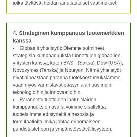
jotka täyttävät heidän ainutlaatuiset vaatimukset.
4. Strateginen kumppanuus tuotemerkkien
kanssa
Globaalit yhteistyöt: Olemme solmineet
strategisia kumppanuuksia tunnettujen globaalien
yritysten kanssa, kuten BASF (Saksa), Dow (USA),
Novozymes (Tanska) ja Nouryon. Nämä yhteistyöt
eivät ainoastaan ​​paranna tuotekoostumuksiamme,
vaan myös varmistavat pääsyn alan uusimpiin
teknologioihin ja innovaatioihin.
Parannettu tuotteiden laatu: Näiden
kumppanuuksien avulla voimme sisällyttää
tuotteisiimme edistyneitä ainesosia ja
formulaatioita, mikä johtaa erinomaiseen
puhdistustehoon ja ympäristöystävällisyyteen.