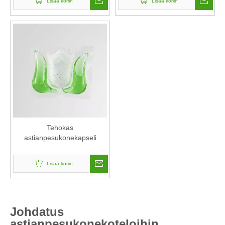
Lisää koriin
Lisää koriin
Tehokas
astianpesukonekapseli
Lisää koriin
Johdatus
astianpesukonekoteloihin