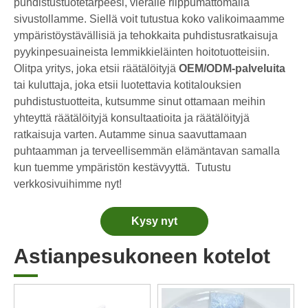
puhdistustuotetarpeesi, vieraile riippumattomalla
Astianpesukonekotelot vs. jauhe: Asiantuntijaopas parhaan pesuaineen valitsemiseen
sivustollamme. Siellä voit tutustua koko valikoimaamme
Lopullinen opas parhaiden astianpesukonekapseleiden valitsemiseen lasiesineille ja herkille esineille
ympäristöystävällisiä ja tehokkaita puhdistusratkaisuja
Kestävän puhtauden hallinta: Eco-Pyykinpesuainelevyjen asiantuntijan opas
pyykinpesuaineista lemmikkieläinten hoitotuotteisiin.
Lopullinen opas laadukkaiden pesukapseleiden tunnistamiseen: Alan asiantuntijan näkökulma
Olitpa yritys, joka etsii räätälöityjä
OEM/ODM-palveluita
tai kuluttaja, joka etsii luotettavia kotitalouksien
Kestävän siivouksen tulevaisuus: Miksi täyttöliikkeet ottavat vastaan ​​pakkaamattomia pyykinpesuainelevyjä
puhdistustuotteita, kutsumme sinut ottamaan meihin
Maailman kuusi parasta kaupallisten astianpesukonepesuaineiden toimittajaa (2026 OEM & Buyer's Guide)
yhteyttä räätälöityjä konsultaatioita ja räätälöityjä
Parhaiden pesukoneen puhdistustablettien valinta kovalle vedelle
ratkaisuja varten. Autamme sinua saavuttamaan
Pyykkityynyt vs. nestemäinen pesuaine: mikä on oikea valinta pyykkillesi?
puhtaamman ja terveellisemmän elämäntavan samalla
kun tuemme ympäristön kestävyyttä.
Tutustu
verkkosivuihimme nyt!
Kysy nyt
Astianpesukoneen kotelot