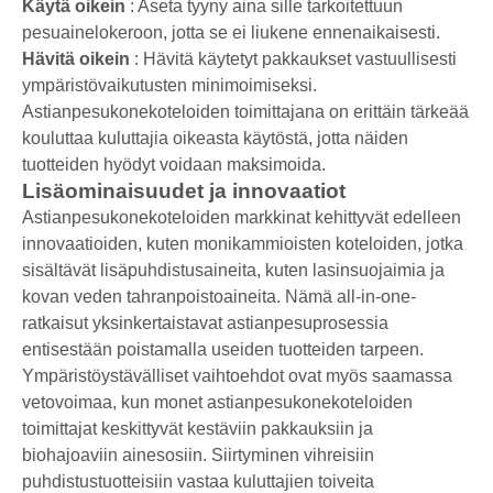
Käytä oikein
: Aseta tyyny aina sille tarkoitettuun
pesuainelokeroon, jotta se ei liukene ennenaikaisesti.
Hävitä oikein
: Hävitä käytetyt pakkaukset vastuullisesti
ympäristövaikutusten minimoimiseksi.
Astianpesukonekoteloiden toimittajana on erittäin tärkeää
kouluttaa kuluttajia oikeasta käytöstä, jotta näiden
tuotteiden hyödyt voidaan maksimoida.
Lisäominaisuudet ja innovaatiot
Astianpesukonekoteloiden markkinat kehittyvät edelleen
innovaatioiden, kuten monikammioisten koteloiden, jotka
sisältävät lisäpuhdistusaineita, kuten lasinsuojaimia ja
kovan veden tahranpoistoaineita. Nämä all-in-one-
ratkaisut yksinkertaistavat astianpesuprosessia
entisestään poistamalla useiden tuotteiden tarpeen.
Ympäristöystävälliset vaihtoehdot ovat myös saamassa
vetovoimaa, kun monet astianpesukonekoteloiden
toimittajat keskittyvät kestäviin pakkauksiin ja
biohajoaviin ainesosiin. Siirtyminen vihreisiin
puhdistustuotteisiin vastaa kuluttajien toiveita