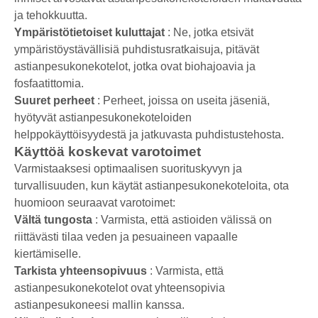
ja tehokkuutta.
Ympäristötietoiset kuluttajat
: Ne, jotka etsivät
ympäristöystävällisiä puhdistusratkaisuja, pitävät
astianpesukonekotelot, jotka ovat biohajoavia ja
fosfaatittomia.
Suuret perheet
: Perheet, joissa on useita jäseniä,
hyötyvät astianpesukonekoteloiden
helppokäyttöisyydestä ja jatkuvasta puhdistustehosta.
Käyttöä koskevat varotoimet
Varmistaaksesi optimaalisen suorituskyvyn ja
turvallisuuden, kun käytät astianpesukonekoteloita, ota
huomioon seuraavat varotoimet:
Vältä tungosta
: Varmista, että astioiden välissä on
riittävästi tilaa veden ja pesuaineen vapaalle
kiertämiselle.
Tarkista yhteensopivuus
: Varmista, että
astianpesukonekotelot ovat yhteensopivia
astianpesukoneesi mallin kanssa.