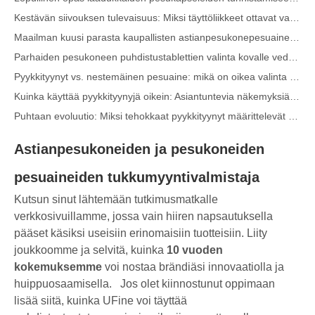
Kestävän siivouksen tulevaisuus: Miksi täyttöliikkeet ottavat vastaan ​​pakkaamattomia pyykinpesuainelevyjä
Maailman kuusi parasta kaupallisten astianpesukonepesuaineiden toimittajaa (2026 OEM & Buyer's Guide)
Parhaiden pesukoneen puhdistustablettien valinta kovalle vedelle
Pyykkityynyt vs. nestemäinen pesuaine: mikä on oikea valinta pyykkillesi?
Kuinka käyttää pyykkityynyjä oikein: Asiantuntevia näkemyksiä johtavalta pyykinpesukonevalmistajalta Kiinassa
Puhtaan evoluutio: Miksi tehokkaat pyykkityynyt määrittelevät kankaanhoidon globaalin tulevaisuuden
Lopullinen opas pyykinpesukoneisiin: Asiantuntevia näkemyksiä turvallisuudesta, tieteestä ja puhdistustehon maksimoinnista
Astianpesukoneiden ja pesukoneiden
Maailman 10 parasta pesuainemerkkiä (2026) – ja kuinka OEM-/omien merkkien tuotemerkit voivat kilpailla
Nykyaikaisen kankaanhoidon tiede: Ammattimainen opas pyykkityynyihin, huuhteluaineisiin ja väritarraisiin
pesuaineiden tukkumyyntivalmistaja
OEM-pesuainetyynyjen valmistajan opas: Kuinka suunnittelemme turvallisempia ja tehokkaampia pesuainetyynyjä maailmanlaajuisille brändeille
Kutsun sinut lähtemään tutkimusmatkalle
Lopullinen opas pyykinpesukoneen tehokkaaseen käyttöön: oivalluksia johtavalta OEM-valmistajalta
verkkosivuillamme, jossa vain hiiren napsautuksella
Miksi globaalit tuotemerkit suosivat nyt pesukoneistoja – näkemyksiä Kiinan OEM-tehtaaltamme
pääset käsiksi useisiin erinomaisiin tuotteisiin. Liity
OEM-pesukapselit, pyykkilevyt, astianpesukonekotelot ja tabletit valmistaja Euroopassa ja Pohjois-Amerikassa
joukkoomme ja selvitä, kuinka
10 vuoden
Kauluksen ja ranneke tahranpoistosuihke OEM-valmistaja Kiinassa
kokemuksemme
voi nostaa brändiäsi innovaatiolla ja
huippuosaamisella.
Jos olet kiinnostunut oppimaan
Lopullinen astianpesukoneen pesuaineiden opas: Pods vs. Tabletit vs. Jauhe
lisää siitä, kuinka UFine voi täyttää
Puhtaan tulevaisuus: miksi kasvipohjaiset astianpesukonekotelot ovat trendikkäitä vuonna 2026