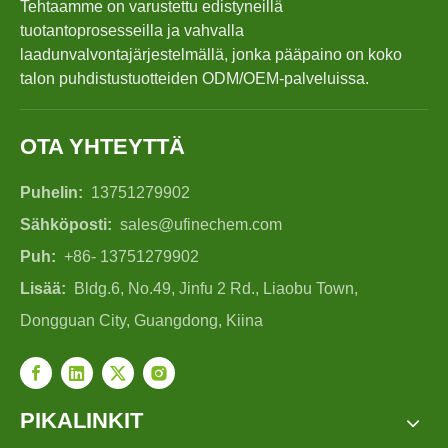
Tehtaamme on varustettu edistyneillä
tuotantoprosesseilla ja vahvalla
laadunvalvontajärjestelmällä, jonka pääpaino on koko
talon puhdistustuotteiden ODM/OEM-palveluissa.
OTA YHTEYTTÄ
Puhelin:
13751279902
Sähköposti:
sales@ufinechem.com
Puh:
+86- 13751279902
Lisää:
Bldg.6, No.49, Jinfu 2 Rd., Liaobu Town,
Dongguan City, Guangdong, Kiina
PIKALINKIT