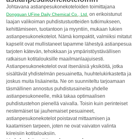
Johtavana astianpesukonekoteloiden toimittajana
on erikoistunut
Dongguan UFine Daily Chemical Co., Ltd
.
laajan valikoiman puhdistustuotteiden tutkimukseen,
kehittämiseen, tuotantoon ja myyntiin, mukaan lukien
astianpesukonekotelot. Nämä kompaktit, valmiiksi mitatut
kapselit ovat mullistaneet tapamme lähestyä astianpesua
tarjoten kätevän, tehokkaan ja ympäristöystävällisen
ratkaisun kotitalouksille maailmanlaajuisesti.
Astianpesukonekotelot ovat itsenäisiä yksiköitä, jotka
sisältävät yhdistelmän pesuainetta, huuhtelukirkastetta ja
joskus muita lisäaineita. Ne on suunniteltu tarjoamaan
täsmällinen annostus puhdistusaineita yhdelle
astianpesukoneelle, mikä takaa optimaalisen
puhdistustehon pienellä vaivalla. Toisin kuin perinteiset
nestemäiset tai jauhemaiset pesuaineet,
astianpesukonekotelot poistavat mittaamisen ja
kaatamisen tarpeen, joten ne ovat vaivaton valinta
kiireisiin kotitalouksiin.