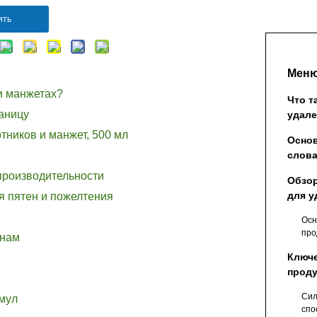
ить
Меню
 и манжетах?
Что т
аницу
удале
ворот
тников и манжет, 500 мл
Осно
слова
стран
производительности
Обзор
для у
я пятен и пожелтения
ворот
Осн
мл
про
кнам
Ключ
проду
прои
Сил
мул
спо