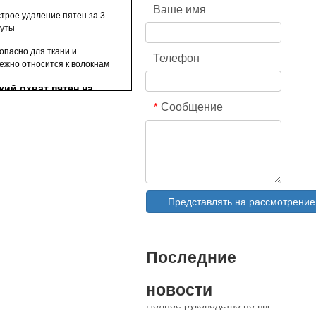
ен и пожелтения
Ваше имя
трое удаление пятен за 3
уты
опасно для ткани и
Телефон
ежно относится к волокнам
ий охват пятен на
никах и манжетах
Сообщение
*
ы пятен, которые
ективно удаляются
ные ингредиенты и
ы технических
ул
Представлять на рассмотрение
тема основных
редиентов
Спрей для удаления пятен с воротников и манжет OEM-производитель в Китае
спользовать спрей
Полное руководство по моющим средствам для посудомоечной машины: капсулы против. Таблетки против. Пудра
Последние
даления пятен на
Будущее чистоты: почему капсулы для посудомоечных машин на растительной основе будут в тренде в 2026 году
нике и манжетах
Капсулы для посудомоечной машины или порошок: экспертное руководство по выбору лучшего моющего средства
ндартные инструкции по
новости
Полное руководство по выбору лучших капсул для посудомоечной машины для стеклянной посуды и деликатных предметов
ашнему использованию
Освоение устойчивой чистоты: руководство эксперта по эко-стиральным средствам