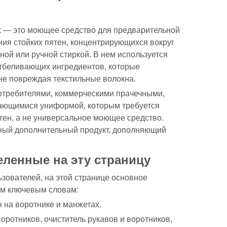
Тип
сот
х — это моющее средство для предварительной
Насто
ния стойких пятен, концентрирующихся вокруг
дейст
ой или ручной стиркой. В нем используется
с пр
Часто
китай
отбеливающих ингредиентов, которые
вопро
пятн
 не повреждая текстильные волокна.
ворот
1. 
потребителями, коммерческими прачечными,
и д
мающимися униформой, которым требуется
бре
2. 
ен, а не универсальное моющее средство.
пят
ьный дополнительный продукт, дополняющий
вор
3. 
цве
вре
ленные на эту страницу
сти
4. 
зователей, на этой странице основное
объ
зак
м ключевым словам:
5. 
эко
 на воротнике и манжетах.
пят
оротников, очиститель рукавов и воротников,
Ссыл
фер