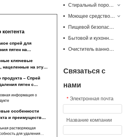
Стиральный порошок
Моющее средство для стиральной машины
Пищевой безопасный очиститель
 контента
Бытовой и кухонный очиститель
акое спрей для
Очиститель ванной комнаты
ния пятен на
нике и манжетах?
вные ключевые
, нацеленные на эту
Связаться с
ицу
 продукта – Спрей
нами
даления пятен с
ников и манжет, 500
овная информация о
Электронная почта
*
дукте
евые особенности
кта и преимущества
Название компании
зводительности
ьная растворяющая
собность для удаления