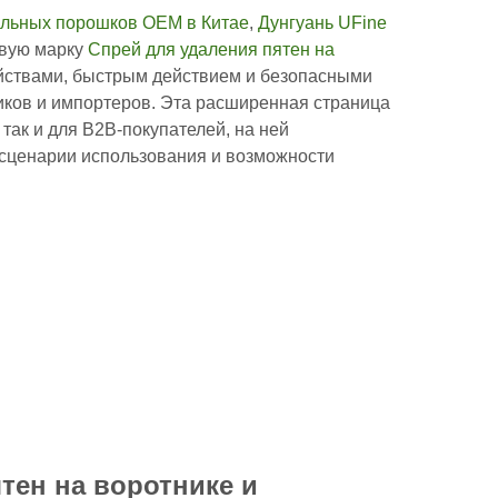
про
альных порошков OEM в Китае
,
Дунгуань UFine
Сним
овую марку
Спрей для удаления пятен на
проду
ствами, быстрым действием и безопасными
Клю
иков и импортеров. Эта расширенная страница
ком
так и для B2B-покупателей, на ней
Реком
 сценарии использования и возможности
испо
пятн
Пра
ворот
дос
рез
Вопро
безоп
окру
Кон
соо
Эко
вар
Как н
OEM с
ятен на воротнике и