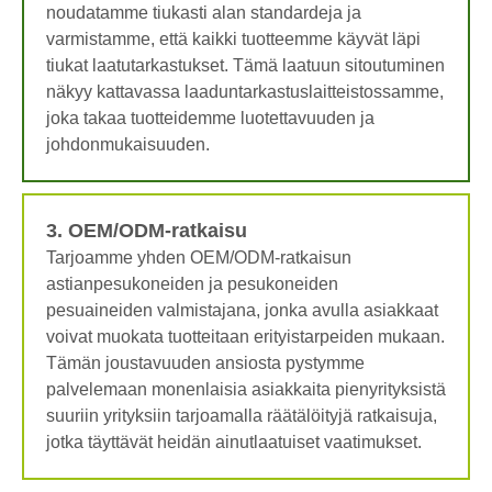
noudatamme tiukasti alan standardeja ja
varmistamme, että kaikki tuotteemme käyvät läpi
tiukat laatutarkastukset. Tämä laatuun sitoutuminen
näkyy kattavassa laaduntarkastuslaitteistossamme,
joka takaa tuotteidemme luotettavuuden ja
johdonmukaisuuden.
3. OEM/ODM-ratkaisu
Tarjoamme yhden OEM/ODM-ratkaisun
astianpesukoneiden ja pesukoneiden
pesuaineiden valmistajana, jonka avulla asiakkaat
voivat muokata tuotteitaan erityistarpeiden mukaan.
Tämän joustavuuden ansiosta pystymme
palvelemaan monenlaisia ​​asiakkaita pienyrityksistä
suuriin yrityksiin tarjoamalla räätälöityjä ratkaisuja,
jotka täyttävät heidän ainutlaatuiset vaatimukset.