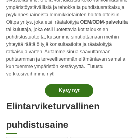
Astianpesukonekotelot vs. jauhe: Asiantuntijaopas parhaan pesuaineen valintaan
ympäristöystävällisiä ja tehokkaita puhdistusratkaisuja
Lopullinen opas parhaiden astianpesukonekapseleiden valitsemiseen lasiesineille ja herkille esineille
pyykinpesuaineista lemmikkieläinten hoitotuotteisiin.
Kestävän puhtauden hallinta: Eco-Pyykinpesuainelevyjen asiantuntijan opas
Olitpa yritys, joka etsii räätälöityjä
OEM/ODM-palveluita
Lopullinen opas laadukkaiden pesukapseleiden tunnistamiseen: Alan asiantuntijan näkökulma
tai kuluttaja, joka etsii luotettavia kotitalouksien
Kestävän siivouksen tulevaisuus: Miksi täyttöliikkeet ottavat vastaan ​​pakkaamattomia pyykinpesuainelevyjä
puhdistustuotteita, kutsumme sinut ottamaan meihin
Maailman kuusi parasta kaupallisten astianpesukonepesuaineiden toimittajaa (2026 OEM & Buyer's Guide)
yhteyttä räätälöityjä konsultaatioita ja räätälöityjä
ratkaisuja varten. Autamme sinua saavuttamaan
Parhaiden pesukoneen puhdistustablettien valinta kovalle vedelle
puhtaamman ja terveellisemmän elämäntavan samalla
Pyykkityynyt vs. nestemäinen pesuaine: mikä on oikea valinta pyykkillesi?
kun tuemme ympäristön kestävyyttä.
Tutustu
verkkosivuihimme nyt!
Kysy nyt
Elintarviketurvallinen
puhdistusaine