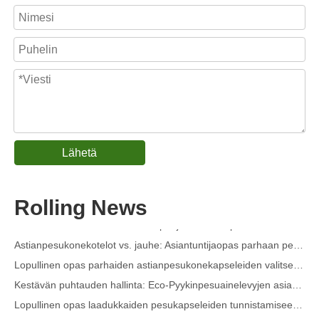
Lähetä
Kauluksen ja ranneke tahranpoistosuihke OEM-valmistaja Kiinassa
Lopullinen astianpesukoneen pesuaineiden opas: Pods vs. Tabletit vs. Jauhe
Rolling News
Puhtaan tulevaisuus: miksi kasvipohjaiset astianpesukonekotelot ovat trendikkäitä vuonna 2026
Astianpesukonekotelot vs. jauhe: Asiantuntijaopas parhaan pesuaineen valintaan
Lopullinen opas parhaiden astianpesukonekapseleiden valitsemiseen lasiesineille ja herkille esineille
Kestävän puhtauden hallinta: Eco-Pyykinpesuainelevyjen asiantuntijan opas
Lopullinen opas laadukkaiden pesukapseleiden tunnistamiseen: Alan asiantuntijan näkökulma