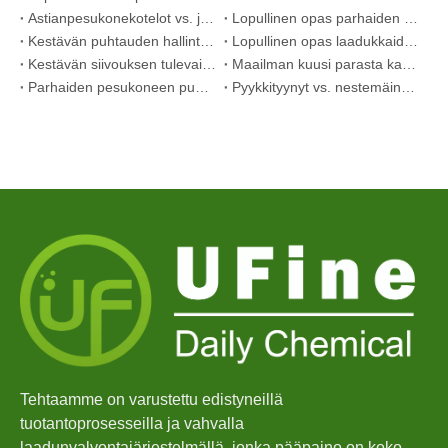
Astianpesukonekotelot vs. jauhe: Asiantuntijaopas parhaan pesuaineen valintaan
Lopullinen opas parhaiden astianpesukonekapseleiden valitsemiseen lasiesineille ja herkille esineille
Kestävän puhtauden hallinta: Eco-Pyykinpesuainelevyjen asiantuntijan opas
Lopullinen opas laadukkaiden pesukapseleiden tunnistamiseen: Alan asiantuntijan näkökulma
Kestävän siivouksen tulevaisuus: Miksi täyttöliikkeet ottavat vastaan ​​pakkaamattomia pyykinpesuainelevyjä
Maailman kuusi parasta kaupallisten astianpesukonepesuaineiden toimittajaa (2026 OEM & Buyer's Guide)
Parhaiden pesukoneen puhdistustablettien valinta kovalle vedelle
Pyykkityynyt vs. nestemäinen pesuaine: mikä on oikea valinta pyykkillesi?
Tehtaamme on varustettu edistyneillä
tuotantoprosesseilla ja vahvalla
laadunvalvontajärjestelmällä, jonka pääpaino on koko