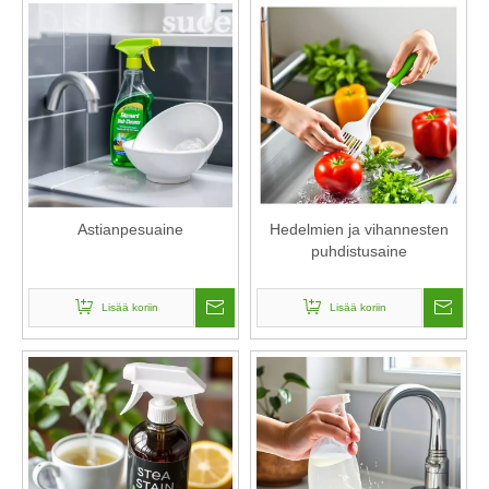
Astianpesuaine
Hedelmien ja vihannesten
puhdistusaine
Lisää koriin
Lisää koriin