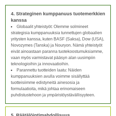
4. Strateginen kumppanuus tuotemerkkien
kanssa
Globaalit yhteistyöt: Olemme solmineet
strategisia kumppanuuksia tunnettujen globaalien
yritysten kanssa, kuten BASF (Saksa), Dow (USA),
Novozymes (Tanska) ja Nouryon. Nämä yhteistyöt
eivät ainoastaan ​​paranna tuotekoostumuksiamme,
vaan myös varmistavat pääsyn alan uusimpiin
teknologioihin ja innovaatioihin.
Parannettu tuotteiden laatu: Näiden
kumppanuuksien avulla voimme sisällyttää
tuotteisiimme edistyneitä ainesosia ja
formulaatioita, mikä johtaa erinomaiseen
puhdistustehoon ja ympäristöystävällisyyteen.
5. Räätälöintimahdollisuus