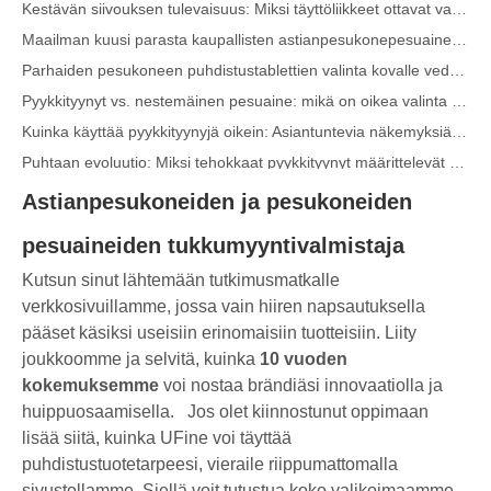
Kestävän siivouksen tulevaisuus: Miksi täyttöliikkeet ottavat vastaan ​​pakkaamattomia pyykinpesuainelevyjä
Maailman kuusi parasta kaupallisten astianpesukonepesuaineiden toimittajaa (2026 OEM & Buyer's Guide)
Parhaiden pesukoneen puhdistustablettien valinta kovalle vedelle
Pyykkityynyt vs. nestemäinen pesuaine: mikä on oikea valinta pyykkillesi?
Kuinka käyttää pyykkityynyjä oikein: Asiantuntevia näkemyksiä johtavalta pyykinpesukonevalmistajalta Kiinassa
Puhtaan evoluutio: Miksi tehokkaat pyykkityynyt määrittelevät kankaanhoidon globaalin tulevaisuuden
Lopullinen opas pyykinpesukoneisiin: Asiantuntevia näkemyksiä turvallisuudesta, tieteestä ja puhdistustehon maksimoinnista
Astianpesukoneiden ja pesukoneiden
Maailman 10 parasta pesuainemerkkiä (2026) – ja kuinka OEM-/omien merkkien tuotemerkit voivat kilpailla
pesuaineiden tukkumyyntivalmistaja
Nykyaikaisen kankaanhoidon tiede: Ammattimainen opas pyykkityynyihin, huuhteluaineisiin ja väritarraisiin
OEM-pesuainetyynyjen valmistajan opas: Kuinka suunnittelemme turvallisempia ja tehokkaampia pesuainetyynyjä maailmanlaajuisille brändeille
Kutsun sinut lähtemään tutkimusmatkalle
verkkosivuillamme, jossa vain hiiren napsautuksella
Lopullinen opas pyykinpesukoneen tehokkaaseen käyttöön: oivalluksia johtavalta OEM-valmistajalta
pääset käsiksi useisiin erinomaisiin tuotteisiin. Liity
Miksi globaalit tuotemerkit suosivat nyt pesukoneistoja – näkemyksiä OEM-tehtaaltamme Kiinassa
joukkoomme ja selvitä, kuinka
10 vuoden
OEM-pesukapselit, pyykkilevyt, astianpesukonekotelot ja tabletit valmistaja Euroopassa ja Pohjois-Amerikassa
kokemuksemme
voi nostaa brändiäsi innovaatiolla ja
Kauluksen ja ranneke tahranpoistosuihke OEM-valmistaja Kiinassa
huippuosaamisella.
Jos olet kiinnostunut oppimaan
Lopullinen astianpesukoneen pesuaineiden opas: Pods vs. Tabletit vs. Jauhe
lisää siitä, kuinka UFine voi täyttää
Puhtaan tulevaisuus: miksi kasvipohjaiset astianpesukonekotelot ovat trendikkäitä vuonna 2026
puhdistustuotetarpeesi, vieraile riippumattomalla
sivustollamme. Siellä voit tutustua koko valikoimaamme