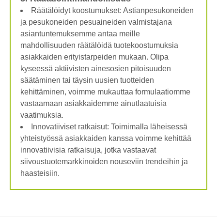
Räätälöidyt koostumukset: Astianpesukoneiden
ja pesukoneiden pesuaineiden valmistajana
asiantuntemuksemme antaa meille
mahdollisuuden räätälöidä tuotekoostumuksia
asiakkaiden erityistarpeiden mukaan. Olipa
kyseessä aktiivisten ainesosien pitoisuuden
säätäminen tai täysin uusien tuotteiden
kehittäminen, voimme mukauttaa formulaatiomme
vastaamaan asiakkaidemme ainutlaatuisia
vaatimuksia.
Innovatiiviset ratkaisut: Toimimalla läheisessä
yhteistyössä asiakkaiden kanssa voimme kehittää
innovatiivisia ratkaisuja, jotka vastaavat
siivoustuotemarkkinoiden nouseviin trendeihin ja
haasteisiin.