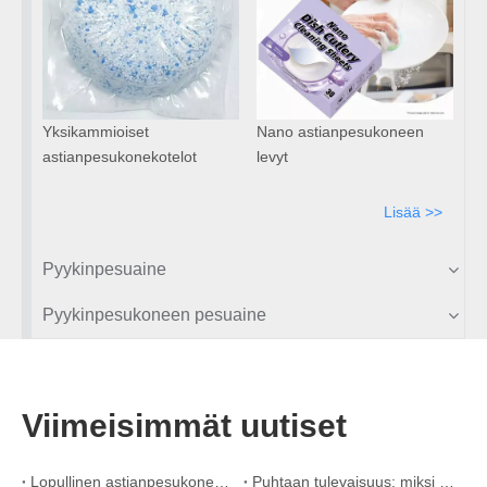
Yksikammioiset
Nano astianpesukoneen
astianpesukonekotelot
levyt
Lisää >>
Pyykinpesuaine
Pyykinpesukoneen pesuaine
Viimeisimmät uutiset
Lopullinen astianpesukoneen pesuaineiden opas: Pods vs. Tabletit vs. Jauhe
Puhtaan tulevaisuus: miksi kasvipohjaiset astianpesukonekotelot ovat trendikkäitä vuonna 2026