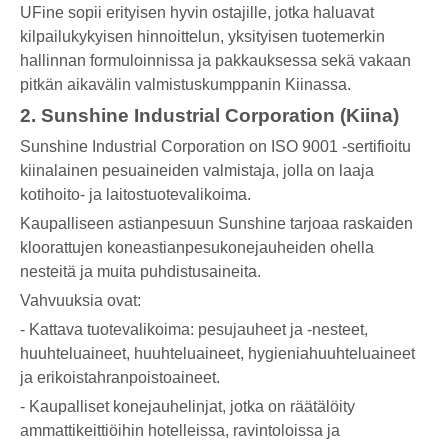
UFine sopii erityisen hyvin ostajille, jotka haluavat
kilpailukykyisen hinnoittelun, yksityisen tuotemerkin
hallinnan formuloinnissa ja pakkauksessa sekä vakaan
pitkän aikavälin valmistuskumppanin Kiinassa.
2. Sunshine Industrial Corporation (Kiina)
Sunshine Industrial Corporation on ISO 9001 -sertifioitu
kiinalainen pesuaineiden valmistaja, jolla on laaja
kotihoito- ja laitostuotevalikoima.
Kaupalliseen astianpesuun Sunshine tarjoaa raskaiden
kloorattujen koneastianpesukonejauheiden ohella
nesteitä ja muita puhdistusaineita.
Vahvuuksia ovat:
- Kattava tuotevalikoima: pesujauheet ja -nesteet,
huuhteluaineet, huuhteluaineet, hygieniahuuhteluaineet
ja erikoistahranpoistoaineet.
- Kaupalliset konejauhelinjat, jotka on räätälöity
ammattikeittiöihin hotelleissa, ravintoloissa ja