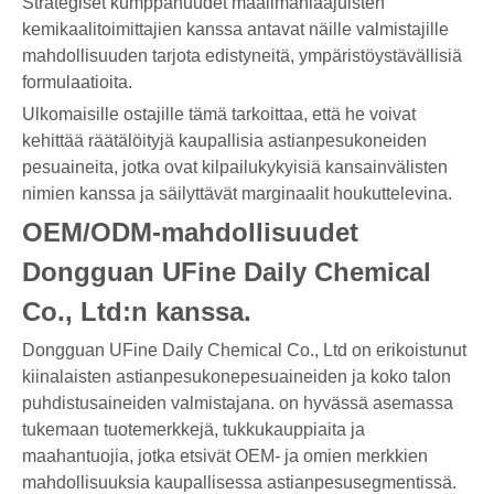
Strategiset kumppanuudet maailmanlaajuisten
kemikaalitoimittajien kanssa antavat näille valmistajille
mahdollisuuden tarjota edistyneitä, ympäristöystävällisiä
formulaatioita.
Ulkomaisille ostajille tämä tarkoittaa, että he voivat
kehittää räätälöityjä kaupallisia astianpesukoneiden
pesuaineita, jotka ovat kilpailukykyisiä kansainvälisten
nimien kanssa ja säilyttävät marginaalit houkuttelevina.
OEM/ODM-mahdollisuudet
Dongguan UFine Daily Chemical
Co., Ltd:n kanssa.
Dongguan UFine Daily Chemical Co., Ltd on erikoistunut
kiinalaisten astianpesukonepesuaineiden ja koko talon
puhdistusaineiden valmistajana. on hyvässä asemassa
tukemaan tuotemerkkejä, tukkukauppiaita ja
maahantuojia, jotka etsivät OEM- ja omien merkkien
mahdollisuuksia kaupallisessa astianpesusegmentissä.