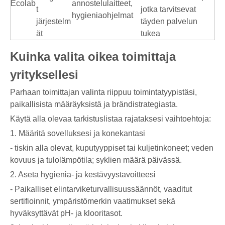
Ecolab
annostelulaitteet,
t
jotka tarvitsevat
hygieniaohjelmat
järjestelm
täyden palvelun
ät
tukea
Kuinka valita oikea toimittaja
yrityksellesi
Parhaan toimittajan valinta riippuu toimintatyypistäsi,
paikallisista määräyksistä ja brändistrategiasta.
Käytä alla olevaa tarkistuslistaa rajataksesi vaihtoehtoja:
1. Määritä sovelluksesi ja konekantasi
- tiskin alla olevat, kuputyyppiset tai kuljetinkoneet; veden
kovuus ja tulolämpötila; syklien määrä päivässä.
2. Aseta hygienia- ja kestävyystavoitteesi
- Paikalliset elintarviketurvallisuussäännöt, vaaditut
sertifioinnit, ympäristömerkin vaatimukset sekä
hyväksyttävät pH- ja klooritasot.