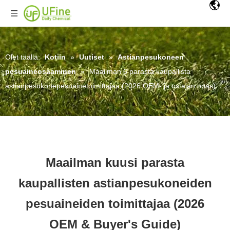
Olet täällä:
Kotiin
»
Uutiset
»
Astianpesukoneen
pesuaineosaaminen
»
Maailman 6 parasta kaupallista
astianpesukonepesuainetoimittajaa (2026 OEM- ja ostajan opas)
Maailman kuusi parasta
kaupallisten astianpesukoneiden
pesuaineiden toimittajaa (2026
OEM & Buyer's Guide)