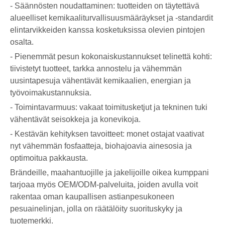
- Säännösten noudattaminen: tuotteiden on täytettävä
alueelliset kemikaaliturvallisuusmääräykset ja -standardit
elintarvikkeiden kanssa kosketuksissa olevien pintojen
osalta.
- Pienemmät pesun kokonaiskustannukset telinettä kohti:
tiivistetyt tuotteet, tarkka annostelu ja vähemmän
uusintapesuja vähentävät kemikaalien, energian ja
työvoimakustannuksia.
- Toimintavarmuus: vakaat toimitusketjut ja tekninen tuki
vähentävät seisokkeja ja konevikoja.
- Kestävän kehityksen tavoitteet: monet ostajat vaativat
nyt vähemmän fosfaatteja, biohajoavia ainesosia ja
optimoitua pakkausta.
Brändeille, maahantuojille ja jakelijoille oikea kumppani
tarjoaa myös OEM/ODM-palveluita, joiden avulla voit
rakentaa oman kaupallisen astianpesukoneen
pesuainelinjan, jolla on räätälöity suorituskyky ja
tuotemerkki.