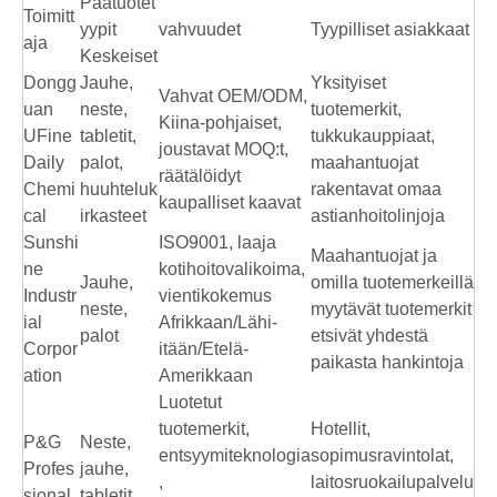
Päätuotet
Toimitt
yypit
vahvuudet
Tyypilliset asiakkaat
aja
Keskeiset
Dongg
Jauhe,
Yksityiset
Vahvat OEM/ODM,
uan
neste,
tuotemerkit,
Kiina-pohjaiset,
UFine
tabletit,
tukkukauppiaat,
joustavat MOQ:t,
Daily
palot,
maahantuojat
räätälöidyt
Chemi
huuhteluk
rakentavat omaa
kaupalliset kaavat
cal
irkasteet
astianhoitolinjoja
Sunshi
ISO9001, laaja
Maahantuojat ja
ne
kotihoitovalikoima,
Jauhe,
omilla tuotemerkeillä
Industr
vientikokemus
neste,
myytävät tuotemerkit
ial
Afrikkaan/Lähi-
palot
etsivät yhdestä
Corpor
itään/Etelä-
paikasta hankintoja
ation
Amerikkaan
Luotetut
tuotemerkit,
Hotellit,
P&G
Neste,
entsyymiteknologia
sopimusravintolat,
Profes
jauhe,
,
laitosruokailupalvelu
sional
tabletit