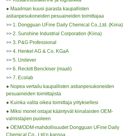
●
Maailman kuusi parasta kaupallisten
astianpesukoneiden pesuaineiden toimittajaa
>>
1. Dongguan UFine Daily Chemical Co.,Ltd. (Kiina)
>>
2. Sunshine Industrial Corporation (Kiina)
>>
3. P&G Professional
>>
4. Henkel AG & Co. KGaA
>>
5. Unilever
>>
6. Reckitt Benckiser (maali)
>>
7. Ecolab
●
Nopea vertailu kaupallisten astianpesukoneiden
pesuaineiden toimittajista
●
Kuinka valita oikea toimittaja yrityksellesi
●
Miksi monet ostajat kääntyvät kiinalaisten OEM-
valmistajien puoleen
●
OEM/ODM-mahdollisuudet Dongguan UFine Daily
Chemical Co., Ltd:n kanssa.