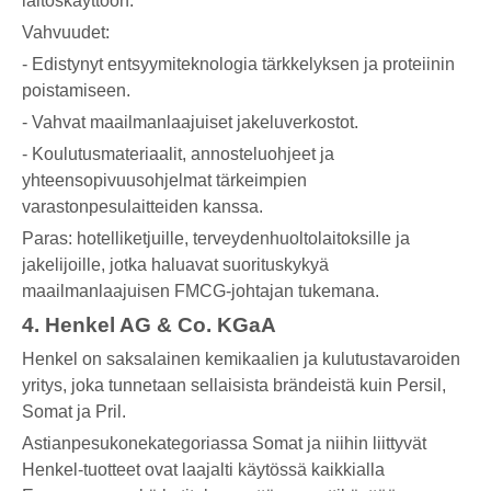
laitoskäyttöön.
Vahvuudet:
- Edistynyt entsyymiteknologia tärkkelyksen ja proteiinin
poistamiseen.
- Vahvat maailmanlaajuiset jakeluverkostot.
- Koulutusmateriaalit, annosteluohjeet ja
yhteensopivuusohjelmat tärkeimpien
varastonpesulaitteiden kanssa.
Paras: hotelliketjuille, terveydenhuoltolaitoksille ja
jakelijoille, jotka haluavat suorituskykyä
maailmanlaajuisen FMCG-johtajan tukemana.
4. Henkel AG & Co. KGaA
Henkel on saksalainen kemikaalien ja kulutustavaroiden
yritys, joka tunnetaan sellaisista brändeistä kuin Persil,
Somat ja Pril.
Astianpesukonekategoriassa Somat ja niihin liittyvät
Henkel-tuotteet ovat laajalti käytössä kaikkialla