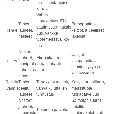
maailmanlaajuiset
t
kanavat
Vahva
tuotekehitys, EU-
Tabletit,
Eurooppalaiset
vaatimustenmukais
Henkel
jauheet,
keittiöt, alueelliset
uus, vankka
nesteet
jakelijat
tuotemerkkivalikoi
ma
Nesteet,
Ostajat
jauheet,
Ekopaikannus,
Unilev
tasapainottavat
monipinta
laaja globaali
er
suorituskyvyn ja
puhdistus
jalanjälki
kestävyyden
aineet
Reckitt
Tabletit,
Tehokkaat tabletit,
Kevyt-kaupallinen,
(valmis
geelit,
vahva kuluttajien
merkkituote
)
jauheet
tunnustus
ruokapalveluun
Nesteet,
Sairaalat, suuret
jauheet,
hotellit,
Tekninen palvelu,
integroidu
elintarviketehtaat,