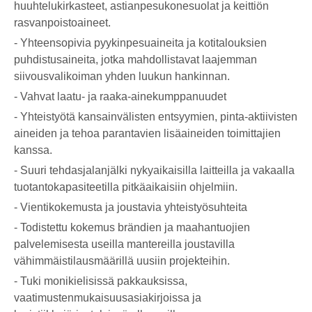
huuhtelukirkasteet, astianpesukonesuolat ja keittiön
rasvanpoistoaineet.
- Yhteensopivia pyykinpesuaineita ja kotitalouksien
puhdistusaineita, jotka mahdollistavat laajemman
siivousvalikoiman yhden luukun hankinnan.
- Vahvat laatu- ja raaka-ainekumppanuudet
- Yhteistyötä kansainvälisten entsyymien, pinta-aktiivisten
aineiden ja tehoa parantavien lisäaineiden toimittajien
kanssa.
- Suuri tehdasjalanjälki nykyaikaisilla laitteilla ja vakaalla
tuotantokapasiteetilla pitkäaikaisiin ohjelmiin.
- Vientikokemusta ja joustavia yhteistyösuhteita
- Todistettu kokemus brändien ja maahantuojien
palvelemisesta useilla mantereilla joustavilla
vähimmäistilausmäärillä uusiin projekteihin.
- Tuki monikielisissä pakkauksissa,
vaatimustenmukaisuusasiakirjoissa ja