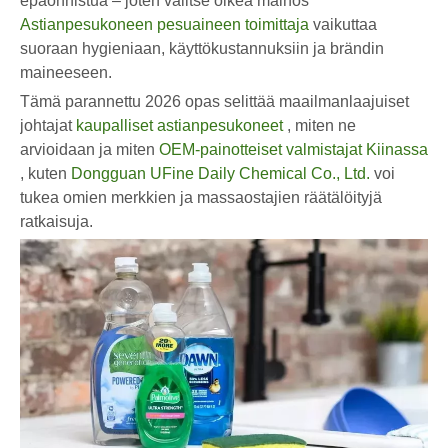
epäonnistua – joten valitse oikea mainos
Astianpesukoneen pesuaineen toimittaja
vaikuttaa
suoraan hygieniaan, käyttökustannuksiin ja brändin
maineeseen.
Tämä parannettu 2026 opas selittää maailmanlaajuiset
johtajat
kaupalliset astianpesukoneet
, miten ne
arvioidaan ja miten
OEM-painotteiset valmistajat Kiinassa
, kuten
Dongguan UFine Daily Chemical Co., Ltd.
voi
tukea omien merkkien ja massaostajien räätälöityjä
ratkaisuja.