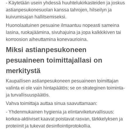
- Käytetään usein yhdessä huuhtelukirkasteiden ja joskus
astianpesukonesuolan kanssa tahrojen, hilseilyn ja
kuivumisajan hallitsemiseksi.
Huonolaatuinen pesuaine ilmaantuu nopeasti sameina
lasina, ruokajäämina, sivuhajuina ja jopa kalkkikiven tai
korroosion aiheuttamina konevaurioina.
Miksi astianpesukoneen
pesuaineen toimittajallasi on
merkitystä
Kaupallisen astianpesukoneen pesuaineen toimittajan
valinta ei ole vain hintapäätös; se on strateginen toiminta-
ja turvallisuuspäätös.
Vahva toimittaja auttaa sinua saavuttamaan:
- Yhdenmukainen hygienia ja elintarviketurvallisuus:
korkea-aktiiviset kaavat poistavat rasvan, tärkkelyksen ja
proteiinit ja tukevat desinfiointiprotokollia.