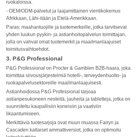
ruokaloissa.
- OEM/ODM-palvelut ja laajamittainen vientikokemus
Afrikkaan, Lähi-itään ja Etelä-Amerikkaan.
Paras: maahantuojille ja tuotemerkeille, jotka tarvitsevat
yhden luukun pyykin- ja astianhoitopalvelun toimittajan,
jolla on vahvat omat tuotemerkit ja maailmanlaajuiset
toimitusvaihtoehdot.
3. P&G Professional
P&G Professional on Procter & Gamblen B2B-haara, joka
toimittaa siivousjärjestelmiä hotelli-, terveydenhuolto- ja
ruokapalvelusektoreille maailmanlaajuisesti.
Astianhoidossa P&G Professional tarjoaa
astianpesukoneen nesteitä, jauheita ja tabletteja, jotka on
suunniteltu kaupallisiin koneisiin ja vaativiin
likaantumiseen.
Merkittäviä tuotesarjoja ovat muun muassa Fairyn ja
Cascaden kaltaiset ammattiversiot, jotka on optimoitu