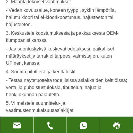
2. Määritä tekniset vaatimukset
- Veden kovuusalue, koneen tyyppi, syklin lämpötila,
haluttu kloori tai ei-kloorikoostumus, hajusteeton tai
hajusteeton.
3. Keskustele koostumuksesta ja pakkauksesta OEM-
kumppanisi kanssa
- Jaa suorituskykyä koskevat odotuksesi, paikalliset
määräykset ja tarrakielitarpeesi valmistajien, kuten
UFinen, kanssa.
4. Suorita pilottierät ja kenttätestit
- Testaa näytetuotteita todellisissa asiakkaiden keittiöissä;
vertailla puhdistustuloksia, tiputtelua, hajua ja
henkilökunnan palautetta.
5. Viimeistele suunnittelu- ja
vaatimustenmukaisuusasiakirjat
- Vahvista SDS, tarrat, viivakoodit ja sertifikaatit; varmista,
että kaikki vastaa tuontivaatimuksiasi.