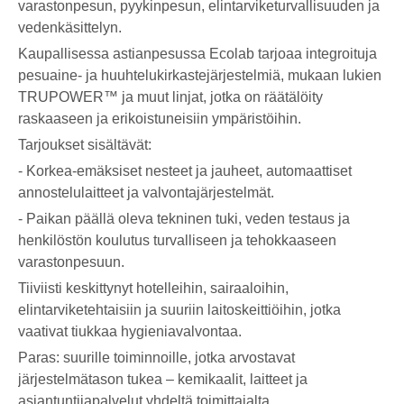
varastonpesun, pyykinpesun, elintarviketurvallisuuden ja
vedenkäsittelyn.
Kaupallisessa astianpesussa Ecolab tarjoaa integroituja
pesuaine- ja huuhtelukirkastejärjestelmiä, mukaan lukien
TRUPOWER™ ja muut linjat, jotka on räätälöity
raskaaseen ja erikoistuneisiin ympäristöihin.
Tarjoukset sisältävät:
- Korkea-emäksiset nesteet ja jauheet, automaattiset
annostelulaitteet ja valvontajärjestelmät.
- Paikan päällä oleva tekninen tuki, veden testaus ja
henkilöstön koulutus turvalliseen ja tehokkaaseen
varastonpesuun.
Tiiviisti keskittynyt hotelleihin, sairaaloihin,
elintarviketehtaisiin ja suuriin laitoskeittiöihin, jotka
vaativat tiukkaa hygieniavalvontaa.
Paras: suurille toiminnoille, jotka arvostavat
järjestelmätason tukea – kemikaalit, laitteet ja
asiantuntijapalvelut yhdeltä toimittajalta.