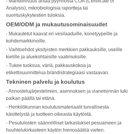
- Mahdollisuus antaa pyynnöstä COA (Certificate of
Analysis), mikrobiologisia raportteja tai
suorituskykytestien tuloksia.
OEM/ODM ja mukautusominaisuudet
- Mukautetut kaavat eri vesilaaduille, konetyypeille ja
kohdemarkkinoille.
- Vaihtoehdot yksityisten merkkien pakkauksille, useille
kielille ja aluekohtaisille vaatimuksille.
- Tukee tuoksua, väriä, pakkauskokoa ja
etikettisuunnittelua brändistrategiaasi vastaavan.
Tekninen palvelu ja koulutus
- Annostelujärjestelmien, asennuksen ja vianetsinnän tuki
paikan päällä tai etänä.
- Henkilökunnan koulutusmateriaalit turvallisesta
käsittelystä ja tuotteen oikeasta käytöstä.
- Pesutulosten säännölliset tarkastukset pesuaineen ja
huuhtelukirkasteen käytön hienosäätöä varten.