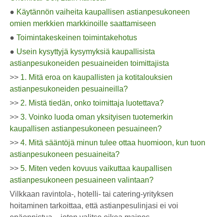
●
Käytännön vaiheita kaupallisen astianpesukoneen
omien merkkien markkinoille saattamiseen
●
Toimintakeskeinen toimintakehotus
●
Usein kysyttyjä kysymyksiä kaupallisista
astianpesukoneiden pesuaineiden toimittajista
>>
1. Mitä eroa on kaupallisten ja kotitalouksien
astianpesukoneiden pesuaineilla?
>>
2. Mistä tiedän, onko toimittaja luotettava?
>>
3. Voinko luoda oman yksityisen tuotemerkin
kaupallisen astianpesukoneen pesuaineen?
>>
4. Mitä sääntöjä minun tulee ottaa huomioon, kun tuon
astianpesukoneen pesuaineita?
>>
5. Miten veden kovuus vaikuttaa kaupallisen
astianpesukoneen pesuaineen valintaan?
Vilkkaan ravintola-, hotelli- tai catering-yrityksen
hoitaminen tarkoittaa, että astianpesulinjasi ei voi