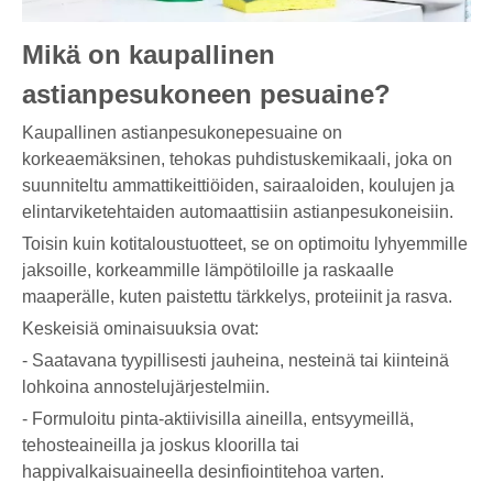
Mikä on kaupallinen
astianpesukoneen pesuaine?
Kaupallinen astianpesukonepesuaine on
korkeaemäksinen, tehokas puhdistuskemikaali, joka on
suunniteltu ammattikeittiöiden, sairaaloiden, koulujen ja
elintarviketehtaiden automaattisiin astianpesukoneisiin.
Toisin kuin kotitaloustuotteet, se on optimoitu lyhyemmille
jaksoille, korkeammille lämpötiloille ja raskaalle
maaperälle, kuten paistettu tärkkelys, proteiinit ja rasva.
Keskeisiä ominaisuuksia ovat:
- Saatavana tyypillisesti jauheina, nesteinä tai kiinteinä
lohkoina annostelujärjestelmiin.
- Formuloitu pinta-aktiivisilla aineilla, entsyymeillä,
tehosteaineilla ja joskus kloorilla tai
happivalkaisuaineella desinfiointitehoa varten.