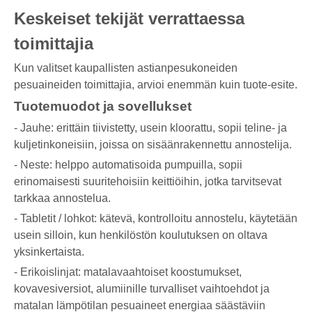
Keskeiset tekijät verrattaessa
toimittajia
Kun valitset kaupallisten astianpesukoneiden
pesuaineiden toimittajia, arvioi enemmän kuin tuote-esite.
Tuotemuodot ja sovellukset
- Jauhe: erittäin tiivistetty, usein kloorattu, sopii teline- ja
kuljetinkoneisiin, joissa on sisäänrakennettu annostelija.
- Neste: helppo automatisoida pumpuilla, sopii
erinomaisesti suuritehoisiin keittiöihin, jotka tarvitsevat
tarkkaa annostelua.
- Tabletit / lohkot: kätevä, kontrolloitu annostelu, käytetään
usein silloin, kun henkilöstön koulutuksen on oltava
yksinkertaista.
- Erikoislinjat: matalavaahtoiset koostumukset,
kovavesiversiot, alumiinille turvalliset vaihtoehdot ja
matalan lämpötilan pesuaineet energiaa säästäviin