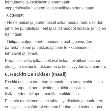
formulaatioita keskittyen pienempään
ympäristövaikutukseen ja vastuulliseen hankintaan.
Tuotelinjat:
- Nestemäiset ja jauhemaiset astianpesuaineet, useiden
pintojen puhdistusaineet ja laitosmuodot horeca- ja tilojen
hallintaan.
- Hiilijalanjäljen pienentämiseen, biohajoavuuden
parantamiseen ja pakkausjätteen leikkaamiseen
tähtäävät ohjelmat.
Paras: ostajille, jotka asettavat tiskiainevalikoimassaan
etusijalle siivoustehokkuuden ja kestävyyden tasapainon.
6. Reckitt Benckiser (maali)
Reckitt omistaa tunnetun suomalaisen tuotemerkin, joka
on astianpesukonetablettien ja niihin liittyvien
lisäaineiden mittapuu monilla markkinoilla.
Finishin monikammioiset tabletit yhdistävät pesuaineen,
entsyymit ja sisäänrakennetun huuhtelukirkasteen, jotta