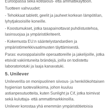
Euroopassa sekä kotitalous- että ammattikäyttöön.
Tuotteen vahvuudet:
- Tehokkaat tabletit, geelit ja jauheet korkean lämpötilan,
lyhytjaksoisille koneille.
- Koostumukset, jotka tasapainottavat puhdistustehoa,
lasinsuojaa ja ympäristökriteerit.
- Kokemusta EU:n sääntelystandardien ja
ympäristömerkkivaatimusten täyttämisestä.
Paras: eurooppalaisille operaattoreille ja jakelijoille, jotka
etsivät vakiintuneita brändejä, joilla on todistettu
laboratoriotuki ja laaja kanavatuki.
5. Unilever
Unileverilla on monipuolinen siivous- ja henkilökohtaisen
hygienian tuotevalikoima, johon kuuluu
astianpesutuotteita, kuten Sunlight ja Cif, jotka toimivat
sekä kuluttaja- että ammattimarkkinoilla.
Unilever korostaa yhä enemmän ympäristötietoisia