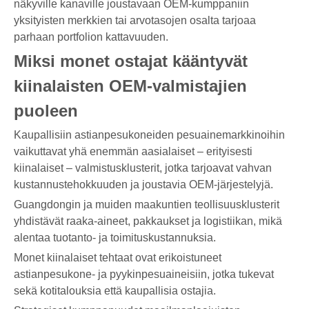
näkyville kanaville joustavaan OEM-kumppaniin
yksityisten merkkien tai arvotasojen osalta tarjoaa
parhaan portfolion kattavuuden.
Miksi monet ostajat kääntyvät
kiinalaisten OEM-valmistajien
puoleen
Kaupallisiin astianpesukoneiden pesuainemarkkinoihin
vaikuttavat yhä enemmän aasialaiset – erityisesti
kiinalaiset – valmistusklusterit, jotka tarjoavat vahvan
kustannustehokkuuden ja joustavia OEM-järjestelyjä.
Guangdongin ja muiden maakuntien teollisuusklusterit
yhdistävät raaka-aineet, pakkaukset ja logistiikan, mikä
alentaa tuotanto- ja toimituskustannuksia.
Monet kiinalaiset tehtaat ovat erikoistuneet
astianpesukone- ja pyykinpesuaineisiin, jotka tukevat
sekä kotitalouksia että kaupallisia ostajia.