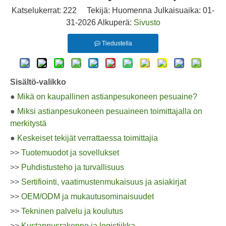
Katselukerrat:
222
Tekijä: Huomenna Julkaisuaika: 01-
31-2026 Alkuperä:
Sivusto
Tiedustella
Sisältö-valikko
●
Mikä on kaupallinen astianpesukoneen pesuaine?
●
Miksi astianpesukoneen pesuaineen toimittajalla on
merkitystä
●
Keskeiset tekijät verrattaessa toimittajia
>>
Tuotemuodot ja sovellukset
>>
Puhdistusteho ja turvallisuus
>>
Sertifiointi, vaatimustenmukaisuus ja asiakirjat
>>
OEM/ODM ja mukautusominaisuudet
>>
Tekninen palvelu ja koulutus
>>
Kustannusrakenne ja logistiikka