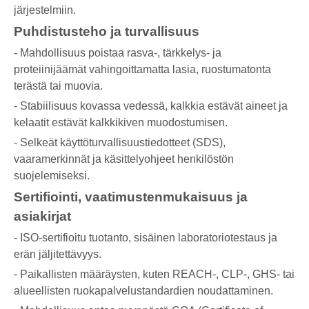
järjestelmiin.
Puhdistusteho ja turvallisuus
- Mahdollisuus poistaa rasva-, tärkkelys- ja
proteiinijäämät vahingoittamatta lasia, ruostumatonta
terästä tai muovia.
- Stabiilisuus kovassa vedessä, kalkkia estävät aineet ja
kelaatit estävät kalkkikiven muodostumisen.
- Selkeät käyttöturvallisuustiedotteet (SDS),
vaaramerkinnät ja käsittelyohjeet henkilöstön
suojelemiseksi.
Sertifiointi, vaatimustenmukaisuus ja
asiakirjat
- ISO-sertifioitu tuotanto, sisäinen laboratoriotestaus ja
erän jäljitettävyys.
- Paikallisten määräysten, kuten REACH-, CLP-, GHS- tai
alueellisten ruokapalvelustandardien noudattaminen.