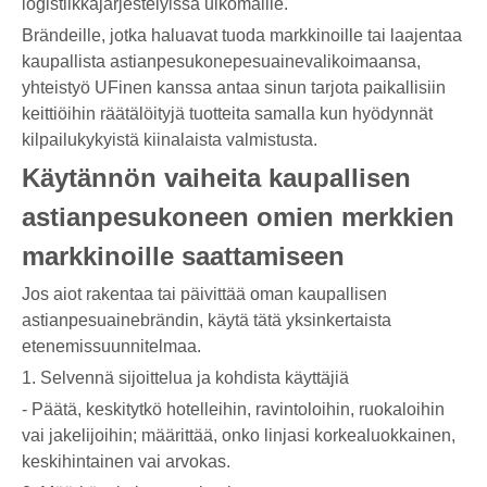
logistiikkajärjestelyissä ulkomaille.
Brändeille, jotka haluavat tuoda markkinoille tai laajentaa
kaupallista astianpesukonepesuainevalikoimaansa,
yhteistyö UFinen kanssa antaa sinun tarjota paikallisiin
keittiöihin räätälöityjä tuotteita samalla kun hyödynnät
kilpailukykyistä kiinalaista valmistusta.
Käytännön vaiheita kaupallisen
astianpesukoneen omien merkkien
markkinoille saattamiseen
Jos aiot rakentaa tai päivittää oman kaupallisen
astianpesuainebrändin, käytä tätä yksinkertaista
etenemissuunnitelmaa.
1. Selvennä sijoittelua ja kohdista käyttäjiä
- Päätä, keskitytkö hotelleihin, ravintoloihin, ruokaloihin
vai jakelijoihin; määrittää, onko linjasi korkealuokkainen,
keskihintainen vai arvokas.