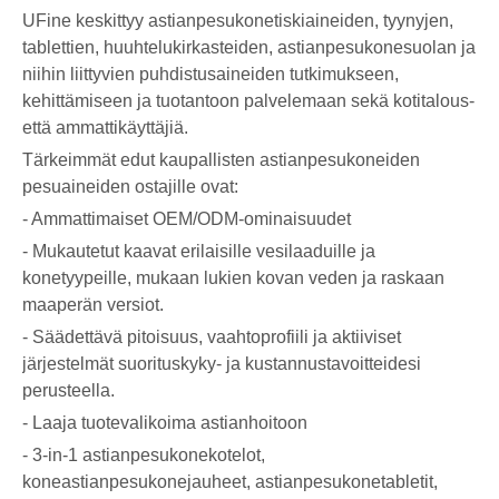
UFine keskittyy astianpesukonetiskiaineiden, tyynyjen,
tablettien, huuhtelukirkasteiden, astianpesukonesuolan ja
niihin liittyvien puhdistusaineiden tutkimukseen,
kehittämiseen ja tuotantoon palvelemaan sekä kotitalous-
että ammattikäyttäjiä.
Tärkeimmät edut kaupallisten astianpesukoneiden
pesuaineiden ostajille ovat:
- Ammattimaiset OEM/ODM-ominaisuudet
- Mukautetut kaavat erilaisille vesilaaduille ja
konetyypeille, mukaan lukien kovan veden ja raskaan
maaperän versiot.
- Säädettävä pitoisuus, vaahtoprofiili ja aktiiviset
järjestelmät suorituskyky- ja kustannustavoitteidesi
perusteella.
- Laaja tuotevalikoima astianhoitoon
- 3-in-1 astianpesukonekotelot,
koneastianpesukonejauheet, astianpesukonetabletit,