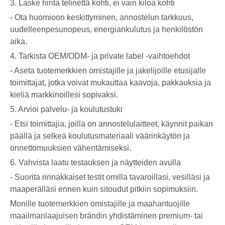
3. Laske hinta telinettä kohti, ei vain kiloa kohti
- Ota huomioon keskittyminen, annostelun tarkkuus,
uudelleenpesunopeus, energiankulutus ja henkilöstön
aika.
4. Tarkista OEM/ODM- ja private label -vaihtoehdot
- Aseta tuotemerkkien omistajille ja jakelijoille etusijalle
toimittajat, jotka voivat mukauttaa kaavoja, pakkauksia ja
kieliä markkinoillesi sopivaksi.
5. Arvioi palvelu- ja koulutustuki
- Etsi toimittajia, joilla on annostelulaitteet, käynnit paikan
päällä ja selkeä koulutusmateriaali väärinkäytön ja
onnettomuuksien vähentämiseksi.
6. Vahvista laatu testauksen ja näytteiden avulla
- Suorita rinnakkaiset testit omilla tavaroillasi, vesilläsi ja
maaperälläsi ennen kuin sitoudut pitkiin sopimuksiin.
Monille tuotemerkkien omistajille ja maahantuojille
maailmanlaajuisen brändin yhdistäminen premium- tai