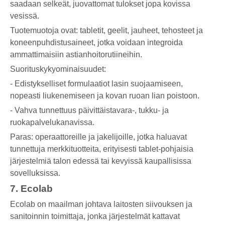
saadaan selkeät, juovattomat tulokset jopa kovissa
vesissä.
Tuotemuotoja ovat: tabletit, geelit, jauheet, tehosteet ja
koneenpuhdistusaineet, jotka voidaan integroida
ammattimaisiin astianhoitorutiineihin.
Suorituskykyominaisuudet:
- Edistykselliset formulaatiot lasin suojaamiseen,
nopeasti liukenemiseen ja kovan ruoan lian poistoon.
- Vahva tunnettuus päivittäistavara-, tukku- ja
ruokapalvelukanavissa.
Paras: operaattoreille ja jakelijoille, jotka haluavat
tunnettuja merkkituotteita, erityisesti tablet-pohjaisia ​​
järjestelmiä talon edessä tai kevyissä kaupallisissa
sovelluksissa.
7. Ecolab
Ecolab on maailman johtava laitosten siivouksen ja
sanitoinnin toimittaja, jonka järjestelmät kattavat