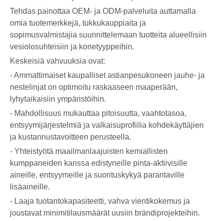
Tehdas painottaa OEM- ja ODM-palveluita auttamalla
omia tuotemerkkejä, tukkukauppiaita ja
sopimusvalmistajia suunnittelemaan tuotteita alueellisiin
vesiolosuhteisiin ja konetyyppeihin.
Keskeisiä vahvuuksia ovat:
- Ammattimaiset kaupalliset astianpesukoneen jauhe- ja
nestelinjat on optimoitu raskaaseen maaperään,
lyhytaikaisiin ympäristöihin.
- Mahdollisuus mukauttaa pitoisuutta, vaahtotasoa,
entsyymijärjestelmiä ja valkaisuprofiilia kohdekäyttäjien
ja kustannustavoitteen perusteella.
- Yhteistyötä maailmanlaajuisten kemiallisten
kumppaneiden kanssa edistyneille pinta-aktiivisille
aineille, entsyymeille ja suorituskykyä parantaville
lisäaineille.
- Laaja tuotantokapasiteetti, vahva vientikokemus ja
joustavat minimitilausmäärät uusiin brändiprojekteihin.