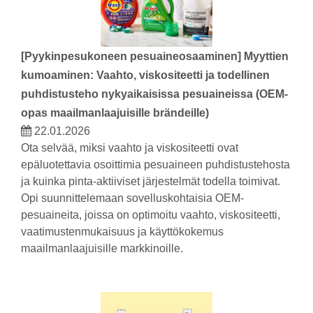
[
Pyykinpesukoneen pesuaineosaaminen
]
Myyttien
kumoaminen: Vaahto, viskositeetti ja todellinen
puhdistusteho nykyaikaisissa pesuaineissa (OEM-
opas maailmanlaajuisille brändeille)
22.01.2026
Ota selvää, miksi vaahto ja viskositeetti ovat
epäluotettavia osoittimia pesuaineen puhdistustehosta
ja kuinka pinta-aktiiviset järjestelmät todella toimivat.
Opi suunnittelemaan sovelluskohtaisia ​​OEM-
pesuaineita, joissa on optimoitu vaahto, viskositeetti,
vaatimustenmukaisuus ja käyttökokemus
maailmanlaajuisille markkinoille.