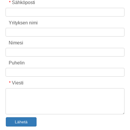
Sähköposti
*
Yrityksen nimi
Nimesi
Puhelin
Viesti
*
Kauluksen ja ranneke tahranpoistosuihke OEM-valmistaja Kiinassa
Lähetä
Lopullinen astianpesukoneen pesuaineiden opas: Pods vs. Tabletit vs. Jauhe