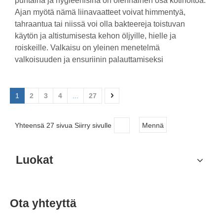
puhtaina ja hygieenisinä on olennainen osa kotihoitoa.
Ajan myötä nämä liinavaatteet voivat himmentyä,
tahraantua tai niissä voi olla bakteereja toistuvan
käytön ja altistumisesta kehon öljyille, hielle ja
roiskeille. Valkaisu on yleinen menetelmä
valkoisuuden ja ensuriinin palauttamiseksi
1
2
3
4
...
27
Yhteensä 27 sivua Siirry sivulle
Mennä
Luokat
Ota yhteyttä