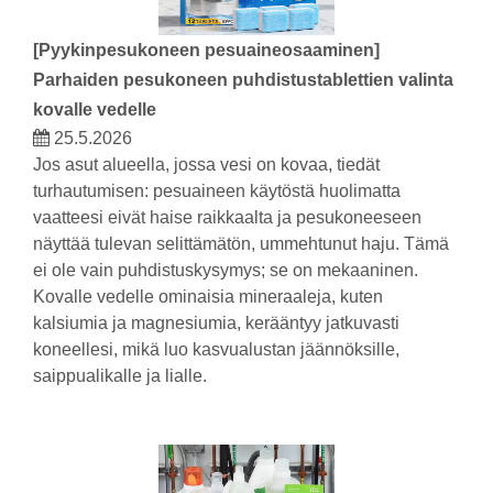
[
Pyykinpesukoneen pesuaineosaaminen
]
Parhaiden pesukoneen puhdistustablettien valinta
kovalle vedelle
25.5.2026
Jos asut alueella, jossa vesi on kovaa, tiedät
turhautumisen: pesuaineen käytöstä huolimatta
vaatteesi eivät haise raikkaalta ja pesukoneeseen
näyttää tulevan selittämätön, ummehtunut haju. Tämä
ei ole vain puhdistuskysymys; se on mekaaninen.
Kovalle vedelle ominaisia ​​mineraaleja, kuten
kalsiumia ja magnesiumia, kerääntyy jatkuvasti
koneellesi, mikä luo kasvualustan jäännöksille,
saippualikalle ja lialle.