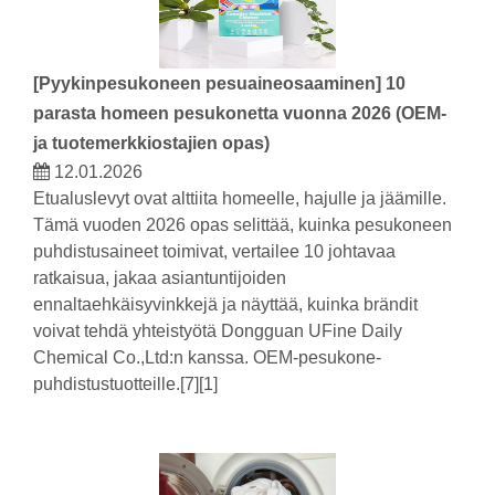
[
Pyykinpesukoneen pesuaineosaaminen
]
10
parasta homeen pesukonetta vuonna 2026 (OEM-
ja tuotemerkkiostajien opas)
12.01.2026
Etualuslevyt ovat alttiita homeelle, hajulle ja jäämille.
Tämä vuoden 2026 opas selittää, kuinka pesukoneen
puhdistusaineet toimivat, vertailee 10 johtavaa
ratkaisua, jakaa asiantuntijoiden
ennaltaehkäisyvinkkejä ja näyttää, kuinka brändit
voivat tehdä yhteistyötä Dongguan UFine Daily
Chemical Co.,Ltd:n kanssa. OEM-pesukone-
puhdistustuotteille.[7][1]