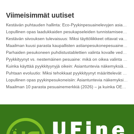
Puhtaan tulevaisuus: miksi kasvipohjaiset astianpesukonekotelot ovat trendikkäitä vuonna 2026
Astianpesukonekotelot vs. jauhe: Asiantuntijaopas parhaan pesuaineen valintaan
Viimeisimmät uutiset
Lopullinen opas parhaiden astianpesukonekapseleiden valitsemiseen lasiesineille ja herkille esineille
Kestävän puhtauden hallinta: Eco-Pyykinpesuainelevyjen asiantuntijan opas
Lopullinen opas laadukkaiden pesukapseleiden tunnistamiseen: Alan asiantuntijan näkökulma
Kestävän siivouksen tulevaisuus: Miksi täyttöliikkeet ottavat vastaan ​​pakkaamattomia pyykinpesuainelevyjä
Maailman kuusi parasta kaupallisten astianpesukonepesuaineiden toimittajaa (2026 OEM & Buyer's Guide)
Parhaiden pesukoneen puhdistustablettien valinta kovalle vedelle
Pyykkityynyt vs. nestemäinen pesuaine: mikä on oikea valinta pyykkillesi?
Kuinka käyttää pyykkityynyjä oikein: Asiantuntevia näkemyksiä johtavalta pyykinpesukonevalmistajalta Kiinassa
Puhtaan evoluutio: Miksi tehokkaat pyykkityynyt määrittelevät kankaanhoidon globaalin tulevaisuuden
Lopullinen opas pyykinpesukoneisiin: Asiantuntevia näkemyksiä turvallisuudesta, tieteestä ja puhdistustehon maksimoinnista
Maailman 10 parasta pesuainemerkkiä (2026) – ja kuinka OEM-/omien merkkien tuotemerkit voivat kilpailla
Nykyaikaisen kankaanhoidon tiede: Ammattimainen opas pyykkityynyihin, huuhteluaineisiin ja väritarraisiin
OEM-pesuainetyynyjen valmistajan opas: Kuinka suunnittelemme turvallisempia ja tehokkaampia pesuainetyynyjä maailmanlaajuisille brändeille
Lopullinen opas pyykinpesukoneen tehokkaaseen käyttöön: oivalluksia johtavalta OEM-valmistajalta
Miksi globaalit tuotemerkit suosivat nyt pesukoneistoja – näkemyksiä OEM-tehtaaltamme Kiinassa
OEM-pesukapselit, pyykkilevyt, astianpesukonekotelot ja tabletit valmistaja Euroopassa ja Pohjois-Amerikassa
Kauluksen ja ranneke tahranpoistosuihke OEM-valmistaja Kiinassa
Lopullinen astianpesukoneen pesuaineiden opas: Pods vs. Tabletit vs. Jauhe