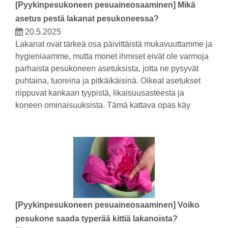
[
Pyykinpesukoneen pesuaineosaaminen
]
Mikä
asetus pestä lakanat pesukoneessa?
20.5.2025
Lakanat ovat tärkeä osa päivittäistä mukavuuttamme ja
hygieniaamme, mutta monet ihmiset eivät ole varmoja
parhaista pesukoneen asetuksista, jotta ne pysyvät
puhtaina, tuoreina ja pitkäikäisinä. Oikeat asetukset
riippuvat kankaan tyypistä, likaisuusasteesta ja
koneen ominaisuuksista. Tämä kattava opas käy
[
Pyykinpesukoneen pesuaineosaaminen
]
Voiko
pesukone saada typerää kittiä lakanoista?