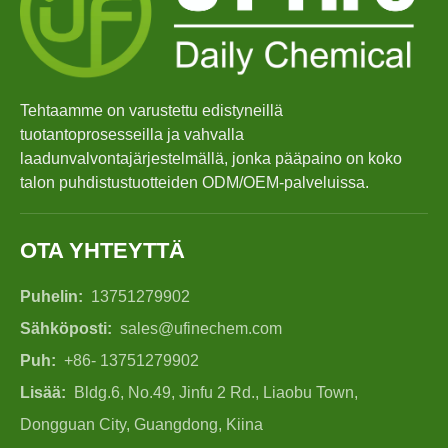
Puhtaan tulevaisuus: miksi kasvipohjaiset astianpesukonekotelot ovat trendikkäitä vuonna 2026
Astianpesukonekotelot vs. jauhe: Asiantuntijaopas parhaan pesuaineen valintaan
Lopullinen opas parhaiden astianpesukonekapseleiden valitsemiseen lasiesineille ja herkille esineille
Kestävän puhtauden hallinta: Eco-Pyykinpesuainelevyjen asiantuntijan opas
Lopullinen opas laadukkaiden pesukapseleiden tunnistamiseen: Alan asiantuntijan näkökulma
Tehtaamme on varustettu edistyneillä
Kestävän siivouksen tulevaisuus: Miksi täyttöliikkeet ottavat vastaan ​​pakkaamattomia pyykinpesuainelevyjä
tuotantoprosesseilla ja vahvalla
Maailman kuusi parasta kaupallisten astianpesukonepesuaineiden toimittajaa (2026 OEM & Buyer's Guide)
laadunvalvontajärjestelmällä, jonka pääpaino on koko
Parhaiden pesukoneen puhdistustablettien valinta kovalle vedelle
talon puhdistustuotteiden ODM/OEM-palveluissa.
Pyykkityynyt vs. nestemäinen pesuaine: mikä on oikea valinta pyykkillesi?
OTA YHTEYTTÄ
Puhelin:
13751279902
Sähköposti:
sales@ufinechem.com
Puh:
+86- 13751279902
Lisää:
Bldg.6, No.49, Jinfu 2 Rd., Liaobu Town,
Dongguan City, Guangdong, Kiina