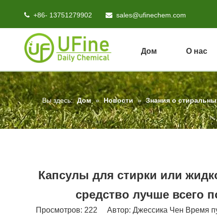
+86- 13751279902
sales@ufinechem.com


Дом
О нас
Вы здесь:
Дом
»
Новости
»
Знания о стиральны
Капсулы для стирки или жидк
средство лучше всего п
Просмотров:
222
Автор: Джессика Чен Время пу