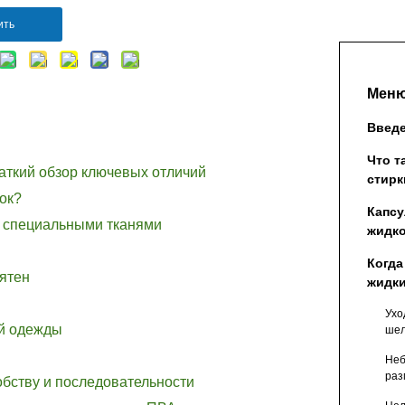
ить
Меню
Введ
Что т
аткий обзор ключевых отличий
стирк
ок?
Капсу
и специальными тканями
жидко
кратк
Когда
отли
ятен
жидк
поро
Ухо
й одежды
шел
спе
Неб
раз
обству и последовательности