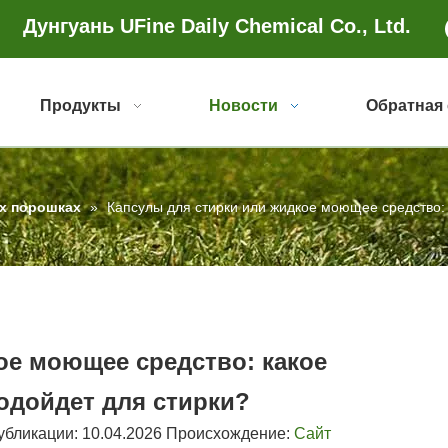
Дунгуань UFine Daily Chemical Co., Ltd.
Продукты
Новости
Обратная 
х порошках
»
Капсулы для стирки или жидкое моющее средство: 
ое моющее средство: какое
одойдет для стирки?
бликации: 10.04.2026 Происхождение:
Сайт