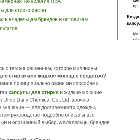
Цел
окамерная технология ПВА
пре
ы для стирки растет
пят
Когда
нать владельцам брендов и оптовикам
капсу
льтатов
Маш
объ
од
Пут
сти
Дом
есь с тем же решением, которое миллионы
отд
для стирки или жидкое моющее средство?
удо
Наука
щание принципиально разными способами.
пос
капсу
ства
капсулы для стирки
и жидкие моющие
много
Ufine Daily Chemical Co., Ltd. воочию
Тенде
ПВА
миров
е значение — для долговечности одежды,
для с
 этом руководстве подробно описаны все
OEM-п
ный и осознанный выбор, а владельцы брендов
для с
знать
Совет
и опт