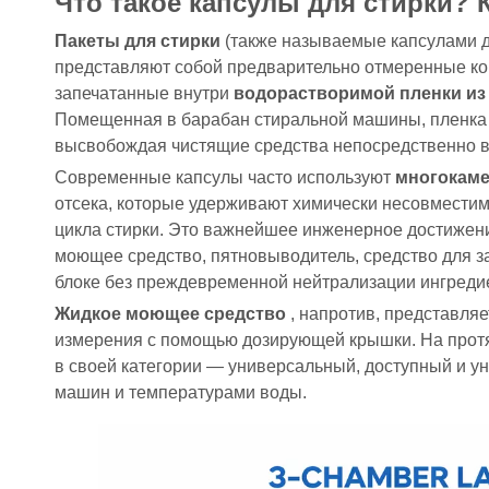
Что такое капсулы для стирки? 
Пакеты для стирки
(также называемые капсулами д
представляют собой предварительно отмеренные к
запечатанные внутри
водорастворимой пленки из
Помещенная в барабан стиральной машины, пленка р
высвобождая чистящие средства непосредственно в
Современные капсулы часто используют
многокам
отсека, которые удерживают химически несовмести
цикла стирки. Это важнейшее инженерное достижени
моющее средство, пятновыводитель, средство для з
блоке без преждевременной нейтрализации ингредие
Жидкое моющее средство
, напротив, представля
измерения с помощью дозирующей крышки. На прот
в ​​своей категории — универсальный, доступный и 
машин и температурами воды.