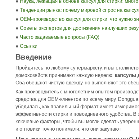
●
Наука, лежащая в основе капсул для стирки: мног
●
Тенденции рынка: почему мировой спрос на капсул
●
OEM-производство капсул для стирки: что нужно з
●
Советы экспертов для достижения наилучших резу
●
Часто задаваемые вопросы (FAQ)
●
Ссылки
Введение
Пройдитесь по любому супермаркету, и вы столкнет
домохозяйств принимают каждую неделю:
капсулы 
Оба обещают чистую одежду, но выполняют это обе
Как производитель с многолетним опытом производ
средства для OEM-клиентов по всему миру, Dongguan 
убедилась, как правильный формат имеет измеримо
эффективности стирки и повседневного удобства. В
ключевые факторы, чтобы вы могли сделать уверен
и оптовики точно понимали, что они закупают.