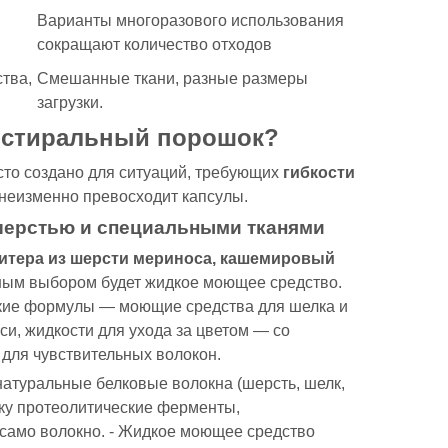
Варианты многоразового использования
сокращают количество отходов
тва,
Смешанные ткани, разные размеры
загрузки.
й стиральный порошок?
то создано для ситуаций, требующих
гибкости
 неизменно превосходит капсулы.
 шерстью и специальными тканями
витера из шерсти мериноса, кашемировый
сным выбором будет жидкое моющее средство.
кие формулы — моющие средства для шелка и
и, жидкости для ухода за цветом — со
для чувствительных волокон.
натуральные белковые волокна (шерсть, шелк,
ку протеолитические ферменты,
само волокно. - Жидкое моющее средство