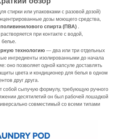
Краткий обзор
дост
резул
ля стирки или упаковками с разовой дозой)
Часто
онцентрированные дозы моющего средства,
вопро
 поливинилового спирта (ПВА)
.
Ссыл
астворяется при контакте с водой,
 белье.
ерную технологию
— два или три отдельных
мые ингредиенты изолированными до начала
е: оно позволяет одной капсуле доставлять
ащиты цвета и кондиционер для белья в одном
нтов друг друга.
ет собой сыпучую формулу, требующую ручного
яжении десятилетий он был рабочей лошадкой
универсально совместимый со всеми типами