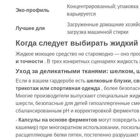
Концентрированный; упаковка
Эко-профиль
варьируется
Загруженные домашние хозяйс
Лучшее для
загрузка машинной стирки
Когда следует выбирать жидки
Жидкое моющее средство не старомодно — оно прос
и точности
. В трех конкретных сценариях жидкость
Уход за деликатными тканями: шелком,
Если в вашем гардеробе есть
шелковые блузки, с
трикотаж или спортивная одежда
, более безопа
Многие производители выпускают специальные жид
шерсти, безопасные для детей гипоаллергенные смес
сбалансированным pH и корректировкой ферментов 
-
Капсулы на основе ферментов
могут повредить 
кашемир) при многократном использовании, посколь
расщепляющие белки пятен, постепенно разрушают 