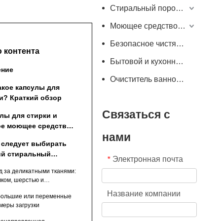
Стиральный порошок
Моющее средство для стиральной машины
Безопасное чистящее средство для пищевых продуктов
 контента
Бытовой и кухонный очиститель
ение
Очиститель ванной комнаты
акое капсулы для
и? Краткий обзор
Связаться с
лы для стирки и
е моющее средство:
нами
ий обзор ключевых
 следует выбирать
чий
ий стиральный
Электронная почта
*
шок?
д за деликатными тканями:
ком, шерстью и
циальными тканями
Название компании
ольшие или переменные
меры загрузки