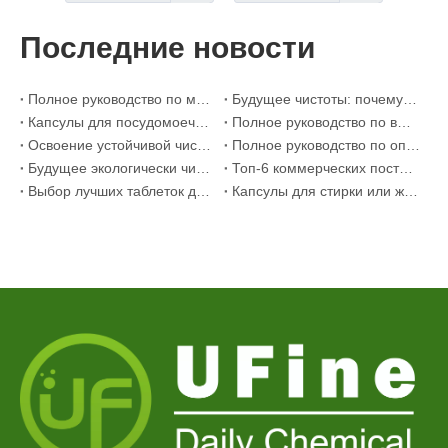
Последние новости
Полное руководство по моющим средствам для посудомоечной машины: капсулы против. Таблетки против. Пудра
Будущее чистоты: почему капсулы для посудомоечных машин на растительной основе будут в тренде в 2026 году
Капсулы для посудомоечной машины или порошок: экспертное руководство по выбору лучшего моющего средства
Полное руководство по выбору лучших капсул для посудомоечной машины для стеклянной посуды и деликатных предметов
Освоение устойчивой чистоты: руководство эксперта по эко-стиральным средствам
Полное руководство по определению качественных капсул для стирки: взгляд отраслевого эксперта
Будущее экологически чистой уборки: почему магазины заправки используют неупакованные листы стирального порошка
Топ-6 коммерческих поставщиков моющих средств для посудомоечных машин в мире (Руководство OEM и покупателя на 2026 г.)
Выбор лучших таблеток для очистки стиральной машины от жесткой воды
Капсулы для стирки или жидкое моющее средство: какое средство лучше выбрать для стирки?