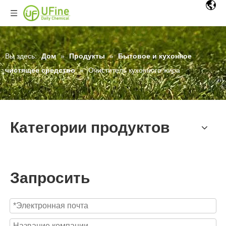
Вы здесь:
Дом
»
Продукты
»
Бытовое и кухонное
чистящее средство
»
Очиститель кухонного жира
Категории продуктов
Запросить