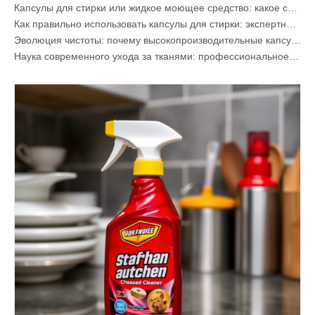
Капсулы для стирки или жидкое моющее средство: какое средство лучше выбрать для стирки?
Как правильно использовать капсулы для стирки: экспертные заключения от ведущего производителя капсул для стирки в Китае
Эволюция чистоты: почему высокопроизводительные капсулы для стирки определяют глобальное будущее ухода за тканями
Наука современного ухода за тканями: профессиональное руководство по капсулам для стирки, смягчителям и средствам для захвата цвета
Полное руководство по капсулам для стирки: экспертные мнения о безопасности, науке и максимизации очищающей способности
Руководство производителя OEM-кассет для стирки: как мы разрабатываем более безопасные и высокоэффективные капсулы для моющих средств для мировых брендов
Полное руководство по эффективному использованию капсул для стирки: идеи ведущего OEM-производителя
Почему мировые бренды теперь предпочитают капсулы для стирки – информация с нашего завода OEM в Китае
Производитель OEM-контейнеров для стирки, листов для стирки, капсул для посудомоечных машин и таблеток для Европы и Северной Америки
Что такое четвертичные соединения аммония? (Обновленное руководство производителей OEM и моющих средств)
Почему капсулы для стирки не растворяются (и как это каждый раз исправить)
Спрей для удаления пятен с воротников и манжет OEM-производитель в Китае
Полное руководство по моющим средствам для посудомоечной машины: капсулы против. Таблетки против. Пудра
Будущее чистоты: почему капсулы для посудомоечных машин на растительной основе будут в тренде в 2026 году
Капсулы для посудомоечной машины или порошок: экспертное руководство по выбору лучшего моющего средства
Полное руководство по выбору лучших капсул для посудомоечной машины для стеклянной посуды и деликатных предметов
Освоение устойчивой чистоты: руководство эксперта по эко-стиральным средствам
Полное руководство по определению качественных капсул для стирки: взгляд отраслевого эксперта
Будущее экологически чистой уборки: почему магазины заправки используют неупакованные листы стирального порошка
Выбор лучших таблеток для очистки стиральной машины от жесткой воды