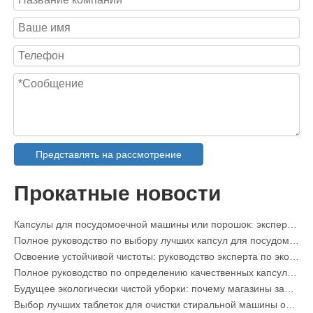
Представлять на рассмотрение
Спрей для удаления пятен с воротников и манжет OEM-производитель в Китае
Прокатные новости
Полное руководство по моющим средствам для посудомоечной машины: капсулы против. Таблетки против. Пудра
Будущее чистоты: почему капсулы для посудомоечных машин на растительной основе будут в тренде в 2026 году
Капсулы для посудомоечной машины или порошок: экспертное руководство по выбору лучшего моющего средства
Полное руководство по выбору лучших капсул для посудомоечной машины для стеклянной посуды и деликатных предметов
Освоение устойчивой чистоты: руководство эксперта по эко-стиральным средствам
Полное руководство по определению качественных капсул для стирки: взгляд отраслевого эксперта
Будущее экологически чистой уборки: почему магазины заправки используют неупакованные листы стирального порошка
Выбор лучших таблеток для очистки стиральной машины от жесткой воды