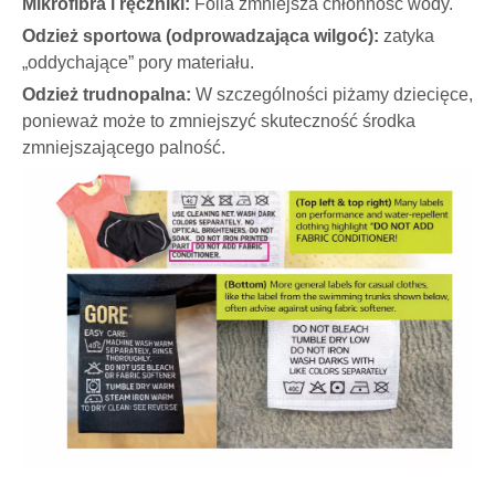
Mikrofibra i ręczniki:
Folia zmniejsza chłonność wody.
Odzież sportowa (odprowadzająca wilgoć):
zatyka
„oddychające” pory materiału.
Odzież trudnopalna:
W szczególności piżamy dziecięce,
ponieważ może to zmniejszyć skuteczność środka
zmniejszającego palność.