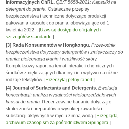
Informacyjnych ChRL.
QB/T 5658-2021: Kapsułki na
detergent do prania.
Ostateczne przepisy
bezpieczeństwa i techniczne dotyczące produkcji i
pakowania kapsułek do prania, obowiązujące od 1
kwietnia 2022 r. [
Uzyskaj dostęp do oficjalnych
szczegółów standardu
]
[3] Rada Konsumentów w Hongkongu.
Przewodnik
bezpieczeństwa dotyczący detergentów i zmiękczaczy do
prania: pielęgnacja tkanin i wrażliwość skóry.
Kompleksowy raport na temat interakcji chemicznych
środków zmiękczających tkaniny i ich wpływu na różne
rodzaje tekstyliów. [
Przeczytaj pełny raport
]
[4] Journal of Surfactants and Detergents.
Ewolucja
koncentracji: analiza wydajności wieloprzedziałowych
kapsuł do prania.
Recenzowane badanie dotyczące
skuteczności preparatów o wysokiej zawartości
substancji aktywnych w myciu zimną wodą. [
Przeglądaj
archiwum czasopism za pośrednictwem Springera
]