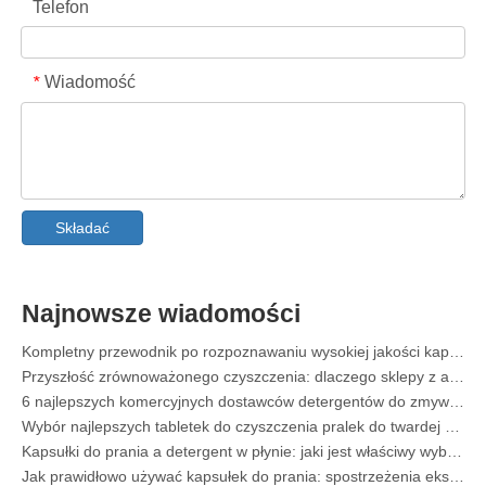
Telefon
Wiadomość
*
Odplamiacz do kołnierzy i mankietów w sprayu Producent OEM w Chinach
Kompletny przewodnik po detergentach do zmywarek: kapsułki kontra. Tablety kontra. Proszek
Przyszłość czystości: dlaczego roślinne kapsuły do ​​zmywarek będą popularne w 2026 r
Składać
Kapsułki do zmywarki kontra proszek: poradnik eksperta dotyczący wyboru najlepszego detergentu
Ostateczny przewodnik po wyborze najlepszych kapsułek do zmywarki do naczyń szklanych i delikatnych przedmiotów
Opanowanie zrównoważonego czyszczenia: przewodnik eksperta po ekologicznych arkuszach detergentu do prania
Najnowsze wiadomości
Kompletny przewodnik po rozpoznawaniu wysokiej jakości kapsułek do prania: perspektywa eksperta branżowego
Przyszłość zrównoważonego czyszczenia: dlaczego sklepy z artykułami uzupełniającymi oferują masowe, nieopakowane arkusze detergentu do prania
6 najlepszych komercyjnych dostawców detergentów do zmywarek na świecie (przewodnik OEM i kupujący z 2026 r.)
Wybór najlepszych tabletek do czyszczenia pralek do twardej wody
Kapsułki do prania a detergent w płynie: jaki jest właściwy wybór dla Twojego prania?
Jak prawidłowo używać kapsułek do prania: spostrzeżenia ekspertów od wiodącego producenta kapsuł do prania w Chinach
Ewolucja czystości: dlaczego wydajne kapsuły na pranie definiują globalną przyszłość pielęgnacji tkaninted