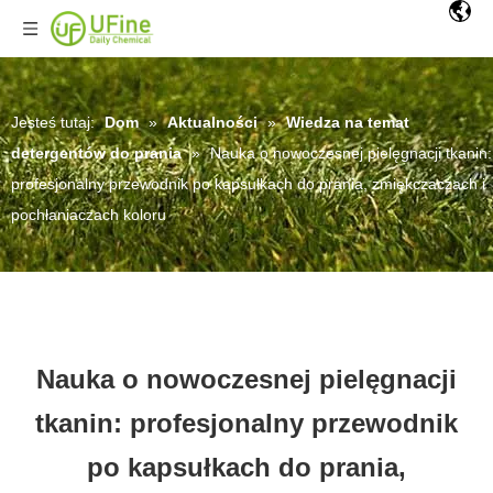
Jesteś tutaj:
Dom
»
Aktualności
»
Wiedza na temat
detergentów do prania
»
Nauka o nowoczesnej pielęgnacji tkanin:
profesjonalny przewodnik po kapsułkach do prania, zmiękczaczach i
pochłaniaczach koloru
Nauka o nowoczesnej pielęgnacji
tkanin: profesjonalny przewodnik
po kapsułkach do prania,