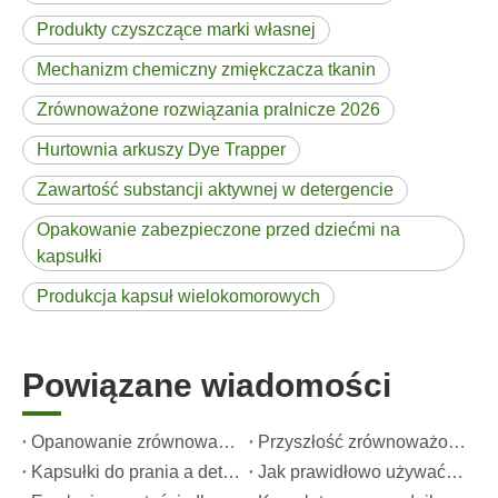
Produkty czyszczące marki własnej
Mechanizm chemiczny zmiękczacza tkanin
Zrównoważone rozwiązania pralnicze 2026
Hurtownia arkuszy Dye Trapper
Zawartość substancji aktywnej w detergencie
Opakowanie zabezpieczone przed dziećmi na
kapsułki
Produkcja kapsuł wielokomorowych
Powiązane wiadomości
Opanowanie zrównoważonego czyszczenia: przewodnik eksperta po ekologicznych arkuszach detergentu do prania
Przyszłość zrównoważonego czyszczenia: dlaczego sklepy z artykułami uzupełniającymi oferują masowe, nieopakowane arkusze detergentu do prania
Kapsułki do prania a detergent w płynie: jaki jest właściwy wybór dla Twojego prania?
Jak prawidłowo używać kapsułek do prania: spostrzeżenia ekspertów od wiodącego producenta kapsuł do prania w Chinach