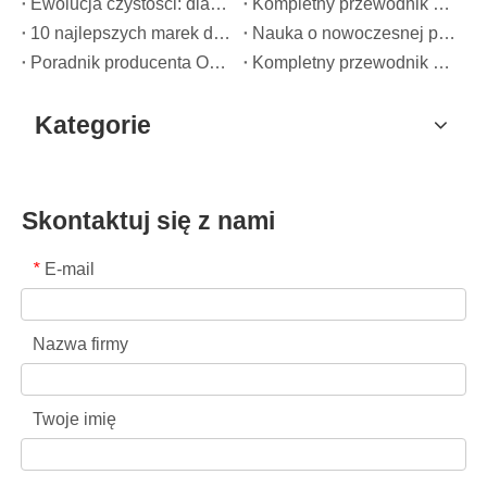
Ewolucja czystości: dlaczego wydajne kapsuły na pranie definiują globalną przyszłość pielęgnacji tkaninted
Kompletny przewodnik po kapsułach do prania: spostrzeżenia ekspertów na temat bezpieczeństwa, nauki i maksymalizacji mocy czyszczenia
10 najlepszych marek detergentów na świecie (2026 r.) – i jak marki OEM/marki własne mogą konkurować
Nauka o nowoczesnej pielęgnacji tkanin: profesjonalny przewodnik po kapsułkach do prania, zmiękczaczach i pochłaniaczach kolorów
Poradnik producenta OEM pojemników na pranie: Jak opracowujemy bezpieczniejsze i wydajniejsze pojemniki na detergent dla marek globalnych
Kompletny przewodnik po efektywnym korzystaniu z kapsuł do prania: spostrzeżenia wiodącego producenta OEM
Kategorie
Skontaktuj się z nami
E-mail
*
Nazwa firmy
Twoje imię