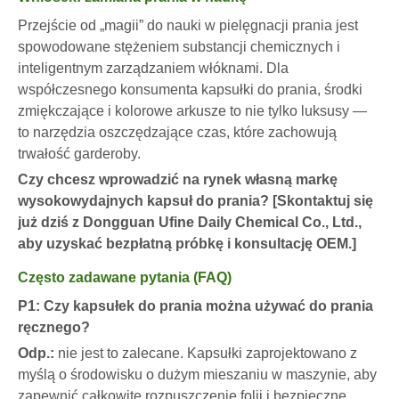
Przejście od „magii” do nauki w pielęgnacji prania jest
spowodowane stężeniem substancji chemicznych i
inteligentnym zarządzaniem włóknami. Dla
współczesnego konsumenta kapsułki do prania, środki
zmiękczające i kolorowe arkusze to nie tylko luksusy —
to narzędzia oszczędzające czas, które zachowują
trwałość garderoby.
Czy chcesz wprowadzić na rynek własną markę
wysokowydajnych kapsuł do prania?
[Skontaktuj się
już dziś z Dongguan Ufine Daily Chemical Co., Ltd.,
aby uzyskać bezpłatną próbkę i konsultację OEM.]
Często zadawane pytania (FAQ)
P1: Czy kapsułek do prania można używać do prania
ręcznego?
Odp.:
nie jest to zalecane. Kapsułki zaprojektowano z
myślą o środowisku o dużym mieszaniu w maszynie, aby
zapewnić całkowite rozpuszczenie folii i bezpieczne