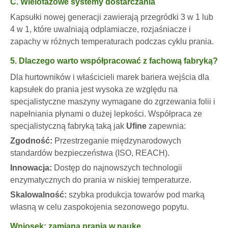
C. Wielofazowe systemy dostarczania
Kapsułki nowej generacji zawierają przegródki 3 w 1 lub
4 w 1, które uwalniają odplamiacze, rozjaśniacze i
zapachy w różnych temperaturach podczas cyklu prania.
5. Dlaczego warto współpracować z fachową fabryką?
Dla hurtowników i właścicieli marek bariera wejścia dla
kapsułek do prania jest wysoka ze względu na
specjalistyczne maszyny wymagane do zgrzewania folii i
napełniania płynami o dużej lepkości. Współpraca ze
specjalistyczną fabryką taką jak
Ufine
zapewnia:
Zgodność:
Przestrzeganie międzynarodowych
standardów bezpieczeństwa (ISO, REACH).
Innowacja:
Dostęp do najnowszych technologii
enzymatycznych do prania w niskiej temperaturze.
Skalowalność:
szybka produkcja towarów pod marką
własną w celu zaspokojenia sezonowego popytu.
Wniosek: zamiana prania w naukę