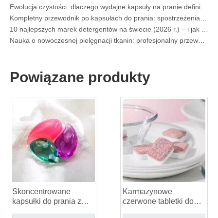
Kompletny przewodnik po kapsułach do prania: spostrzeżenia ekspertów na temat bezpieczeństwa, nauki i maksymalizacji mocy czyszczenia
10 najlepszych marek detergentów na świecie (2026 r.) – i jak marki OEM/marki własne mogą konkurować
Nauka o nowoczesnej pielęgnacji tkanin: profesjonalny przewodnik po kapsułkach do prania, zmiękczaczach i pochłaniaczach kolorów
Poradnik producenta OEM pojemników na pranie: Jak opracowujemy bezpieczniejsze i wydajniejsze pojemniki na detergent dla marek globalnych
Kompletny przewodnik po efektywnym korzystaniu z kapsuł do prania: spostrzeżenia wiodącego producenta OEM
Dlaczego globalne marki wolą teraz kapsuły do ​​prania – spostrzeżenia z naszej fabryki OEM w Chinach
Producent kapsułek do prania OEM, arkuszy do prania, kapsułek i tabletek do zmywarki dla Europy i Ameryki Północnej
Powiązane produkty
Odplamiacz do kołnierzy i mankietów w sprayu Producent OEM w Chinach
Kompletny przewodnik po detergentach do zmywarek: kapsułki kontra. Tablety kontra. Proszek
Przyszłość czystości: dlaczego roślinne kapsuły do ​​zmywarek będą popularne w 2026 r
Kapsułki do zmywarki kontra proszek: poradnik eksperta dotyczący wyboru najlepszego detergentu
Ostateczny przewodnik po wyborze najlepszych kapsułek do zmywarki do naczyń szklanych i delikatnych przedmiotów
Opanowanie zrównoważonego czyszczenia: przewodnik eksperta po ekologicznych arkuszach detergentu do prania
Kompletny przewodnik po rozpoznawaniu wysokiej jakości kapsułek do prania: perspektywa eksperta branżowego
Przyszłość zrównoważonego czyszczenia: dlaczego sklepy z artykułami uzupełniającymi oferują masowe, nieopakowane arkusze detergentu do prania
6 najlepszych komercyjnych dostawców detergentów do zmywarek na świecie (przewodnik OEM i kupujący z 2026 r.)
Wybór najlepszych tabletek do czyszczenia pralek do twardej wody
Skoncentrowane
Karmazynowe
Kapsułki do prania a detergent w płynie: jaki jest właściwy wybór dla Twojego prania?
kapsułki do prania z
czerwone tabletki do
bioenzymami
zmywarki