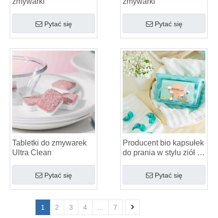
zmywarki
zmywarki
Pytać się
Pytać się
Tabletki do zmywarek
Producent bio kapsułek
Ultra Clean
do prania w stylu ziół o
zapachu ziół
Pytać się
Pytać się
1
2
3
4
...
7