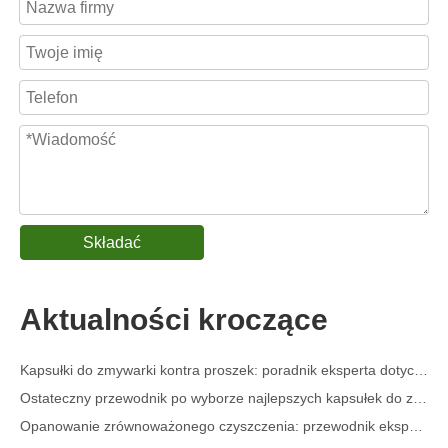
Składać
Odplamiacz do kołnierzy i mankietów w sprayu Producent OEM w Chinach
Kompletny przewodnik po detergentach do zmywarek: kapsułki kontra. Tablety kontra. Proszek
Aktualności kroczące
Przyszłość czystości: dlaczego roślinne kapsuły do ​​zmywarek będą popularne w 2026 r
Kapsułki do zmywarki kontra proszek: poradnik eksperta dotyczący wyboru najlepszego detergentu
Ostateczny przewodnik po wyborze najlepszych kapsułek do zmywarki do naczyń szklanych i delikatnych przedmiotów
Opanowanie zrównoważonego czyszczenia: przewodnik eksperta po ekologicznych arkuszach detergentu do prania
Kompletny przewodnik po rozpoznawaniu wysokiej jakości kapsułek do prania: perspektywa eksperta branżowego