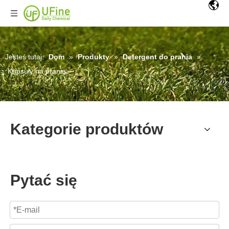
Jesteś tutaj:
Dom
»
Produkty
»
Detergent do prania
»
Kapsuły na pranie
Kategorie produktów
Pytać się