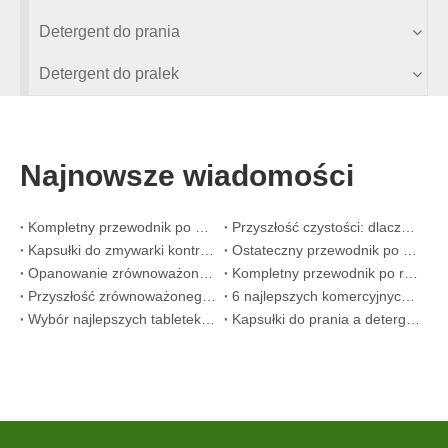
Detergent do prania
Detergent do pralek
Najnowsze wiadomości
Kompletny przewodnik po detergentach do zmywarek: kapsułki kontra. Tablety kontra. Proszek
Przyszłość czystości: dlaczego roślinne kapsuły do ​​zmywarek będą popularne w 2026 r
Kapsułki do zmywarki kontra proszek: poradnik eksperta dotyczący wyboru najlepszego detergentu
Ostateczny przewodnik po wyborze najlepszych kapsułek do zmywarki do naczyń szklanych i delikatnych przedmiotów
Opanowanie zrównoważonego czyszczenia: przewodnik eksperta po ekologicznych arkuszach detergentu do prania
Kompletny przewodnik po rozpoznawaniu wysokiej jakości kapsułek do prania: perspektywa eksperta branżowego
Przyszłość zrównoważonego czyszczenia: dlaczego sklepy z artykułami uzupełniającymi oferują masowe, nieopakowane arkusze detergentu do prania
6 najlepszych komercyjnych dostawców detergentów do zmywarek na świecie (przewodnik OEM i kupujący z 2026 r.)
Wybór najlepszych tabletek do czyszczenia pralek do twardej wody
Kapsułki do prania a detergent w płynie: jaki jest właściwy wybór dla Twojego prania?