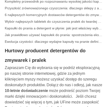
Przyszłość zrównoważonego czyszczenia: dlaczego sklepy z artykułami uzupełniającymi oferują masowe, nieopakowane arkusze detergentu do prania
6 najlepszych komercyjnych dostawców detergentów do zmywarek na świecie (przewodnik OEM i kupujący z 2026 r.)
Wybór najlepszych tabletek do czyszczenia pralek do twardej wody
Kapsułki do prania a detergent w płynie: jaki jest właściwy wybór dla Twojego prania?
Jak prawidłowo używać kapsułek do prania: spostrzeżenia ekspertów od wiodącego producenta kapsuł do prania w Chinach
Ewolucja czystości: dlaczego wydajne kapsuły na pranie definiują globalną przyszłość pielęgnacji tkaninted
Kompletny przewodnik po kapsułach do prania: spostrzeżenia ekspertów na temat bezpieczeństwa, nauki i maksymalizacji mocy czyszczenia
Hurtowy producent detergentów do
10 najlepszych marek detergentów na świecie (2026 r.) – i jak marki OEM/marki własne mogą konkurować
zmywarek i pralek
Nauka o nowoczesnej pielęgnacji tkanin: profesjonalny przewodnik po kapsułkach do prania, zmiękczaczach i pochłaniaczach kolorów
Poradnik producenta OEM pojemników na pranie: Jak opracowujemy bezpieczniejsze i wydajniejsze pojemniki na detergent dla marek globalnych
Zapraszam Cię do wybrania się w podróż eksploracyjną
Kompletny przewodnik po efektywnym korzystaniu z kapsuł do prania: spostrzeżenia wiodącego producenta OEM
po naszej stronie internetowej, gdzie za jednym
kliknięciem myszy możesz uzyskać dostęp do szeregu
Dlaczego globalne marki wolą teraz kapsuły do ​​prania – spostrzeżenia z naszej fabryki OEM w Chinach
doskonałych produktów. Dołącz do nas i odkryj, jak nasze
Producent kapsułek do prania OEM, arkuszy do prania, kapsułek i tabletek do zmywarki dla Europy i Ameryki Północnej
10-letnie doświadczenie
może podnieść poziom Twojej
Odplamiacz do kołnierzy i mankietów w sprayu Producent OEM w Chinach
marki dzięki innowacjom i doskonałości.
Jeśli chcesz
Kompletny przewodnik po detergentach do zmywarek: kapsułki kontra. Tablety kontra. Proszek
dowiedzieć się więcej o tym, jak UFine może zaspokoić
Przyszłość czystości: dlaczego roślinne kapsuły do ​​zmywarek będą popularne w 2026 r