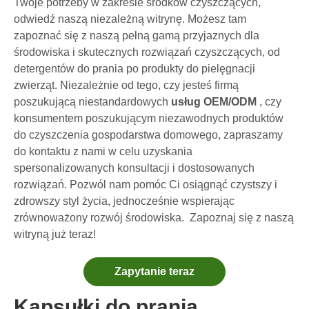
Twoje potrzeby w zakresie środków czyszczących,
Kapsułki do zmywarki kontra proszek: poradnik eksperta dotyczący wyboru najlepszego detergentu
odwiedź naszą niezależną witrynę. Możesz tam
zapoznać się z naszą pełną gamą przyjaznych dla
Ostateczny przewodnik po wyborze najlepszych kapsułek do zmywarki do naczyń szklanych i delikatnych przedmiotów
środowiska i skutecznych rozwiązań czyszczących, od
Opanowanie zrównoważonego czyszczenia: przewodnik eksperta po ekologicznych arkuszach detergentu do prania
detergentów do prania po produkty do pielęgnacji
Kompletny przewodnik po rozpoznawaniu wysokiej jakości kapsułek do prania: perspektywa eksperta branżowego
zwierząt. Niezależnie od tego, czy jesteś firmą
Przyszłość zrównoważonego czyszczenia: dlaczego sklepy z artykułami uzupełniającymi oferują masowe, nieopakowane arkusze detergentu do prania
poszukującą niestandardowych
usług OEM/ODM
, czy
6 najlepszych komercyjnych dostawców detergentów do zmywarek na świecie (przewodnik OEM i kupujący z 2026 r.)
konsumentem poszukującym niezawodnych produktów
Wybór najlepszych tabletek do czyszczenia pralek do twardej wody
do czyszczenia gospodarstwa domowego, zapraszamy
do kontaktu z nami w celu uzyskania
Kapsułki do prania a detergent w płynie: jaki jest właściwy wybór dla Twojego prania?
spersonalizowanych konsultacji i dostosowanych
rozwiązań. Pozwól nam pomóc Ci osiągnąć czystszy i
zdrowszy styl życia, jednocześnie wspierając
zrównoważony rozwój środowiska.
Zapoznaj się z naszą
witryną już teraz!
Zapytanie teraz
Kapsułki do prania