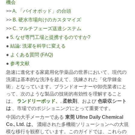
機会
>>
A. 「バイオポッド」の台頭
>>
B. 硬水市場向けのカスタマイズ
>>
C. マルチフェーズ送達システム
●
5. なぜ専門工場と提携するのですか?
●
結論: 洗濯を科学に変える
●
よくある質問 (FAQ)
●
参考文献
急速に進化する家庭用化学薬品の世界において、現代の
洗濯は基本的な洗浄を超えて、洗練された「化学錬金
術」となっています。ブランドオーナーや卸売業者にと
って、次のような製品の技術的有効性を理解すること
は、
ランドリーポッド、
,
柔軟剤
、および
色吸収シート
は
、市場でのポジショニングにとって重要です。
中国の大手メーカーである
東莞 Ufine Daily Chemical
Co., Ltd. は、
濃縮された多機能ソリューションへの大規
模な移行を観察しています。このガイドでは、これらの