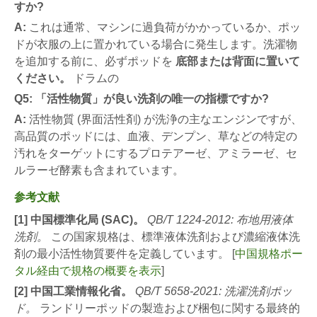
すか?
A:
これは通常、マシンに過負荷がかかっているか、ポッ
ドが衣服の上に置かれている場合に発生します。洗濯物
を追加する前に、必ずポッドを
底部または背面に置いて
ください。
ドラムの
Q5: 「活性物質」が良い洗剤の唯一の指標ですか?
A:
活性物質 (界面活性剤) が洗浄の主なエンジンですが、
高品質のポッドには、血液、デンプン、草などの特定の
汚れをターゲットにするプロテアーゼ、アミラーゼ、セ
ルラーゼ酵素も含まれています。
参考文献
[1] 中国標準化局 (SAC)。
QB/T 1224-2012: 布地用液体
洗剤。
この国家規格は、標準液体洗剤および濃縮液体洗
剤の最小活性物質要件を定義しています。 [
中国規格ポー
タル経由で規格の概要を表示
]
[2] 中国工業情報化省。
QB/T 5658-2021: 洗濯洗剤ポッ
ド。
ランドリーポッドの製造および梱包に関する最終的