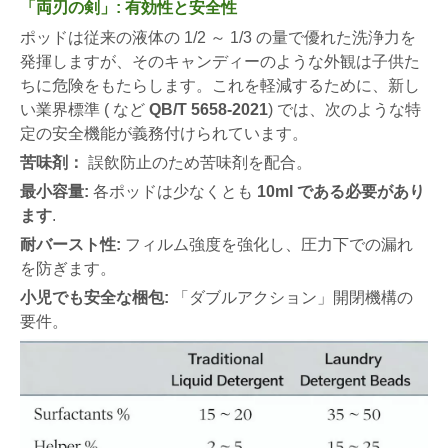
「両刃の剣」: 有効性と安全性
ポッドは従来の液体の 1/2 ～ 1/3 の量で優れた洗浄力を
発揮しますが、そのキャンディーのような外観は子供た
ちに危険をもたらします。これを軽減するために、新し
い業界標準 ( など
QB/T 5658-2021
) では、次のような特
定の安全機能が義務付けられています。
苦味剤：
誤飲防止のため苦味剤を配合。
最小容量:
各ポッドは少なくとも
10ml である必要があり
ます
.
耐バースト性:
フィルム強度を強化し、圧力下での漏れ
を防ぎます。
小児でも安全な梱包:
「ダブルアクション」開閉機構の
要件。