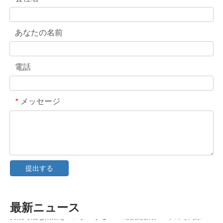
あなたの名前
電話
メッセージ
*
衿・袖口汚れ落としスプレー中国OEMメーカー
食器洗い機用洗剤の究極ガイド: ポッド vs.タブレット vs.粉
提出する
クリーンの未来: 2026 年に植物由来の食器洗い機ポッドがトレンドになる理由
食器洗い機ポッドと粉末洗剤: 最適な洗剤を選択するための専門ガイド
ガラス製品やデリケートなアイテムに最適な食洗機用カプセルを選ぶための決定版ガイド
持続可能な清潔をマスターする: エコ洗濯洗剤シートの専門家ガイド
最新ニュース
高品質のランドリーカプセルを見分ける究極のガイド: 業界専門家の視点