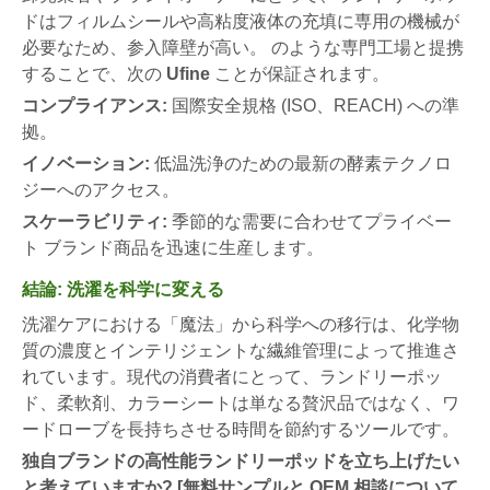
ドはフィルムシールや高粘度液体の充填に専用の機械が
必要なため、参入障壁が高い。 のような専門工場と提携
することで、次の
Ufine
ことが保証されます。
コンプライアンス:
国際安全規格 (ISO、REACH) への準
拠。
イノベーション:
低温洗浄のための最新の酵素テクノロ
ジーへのアクセス。
スケーラビリティ:
季節的な需要に合わせてプライベー
ト ブランド商品を迅速に生産します。
結論: 洗濯を科学に変える
洗濯ケアにおける「魔法」から科学への移行は、化学物
質の濃度とインテリジェントな繊維管理によって推進さ
れています。現代の消費者にとって、ランドリーポッ
ド、柔軟剤、カラーシートは単なる贅沢品ではなく、ワ
ードローブを長持ちさせる時間を節約するツールです。
独自ブランドの高性能ランドリーポッドを立ち上げたい
と考えていますか?
[無料サンプルと OEM 相談について