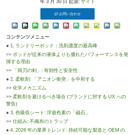
年 3 月 30 日 起源:
サイト
お問い合わせ
コンテンツメニュー
●
1. ランドリーポッド：洗剤濃度の最高峰
>>
ポッドが従来の液体よりも優れたパフォーマンスを発
揮する理由
>>
「両刃の剣」: 有効性と安全性
●
2. 柔軟剤: 「アニオン衝突」を中和する
>>
化学メカニズム
>>
柔軟剤を避けるべき場合 (ブランドに対する UX への
警告)
●
3. 色吸収シート: 浮遊色素の「磁石」
>>
仕組み: 不織布のトラップ
●
4. 2026 年の業界トレンド: 持続可能な製造と OEM の