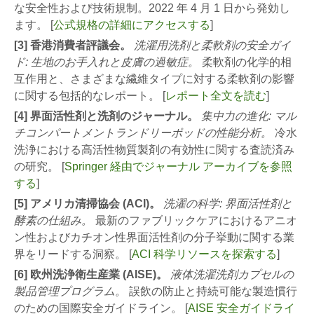
な安全性および技術規制。2022 年 4 月 1 日から発効し
ます。 [
公式規格の詳細にアクセスする
]
[3] 香港消費者評議会。
洗濯用洗剤と柔軟剤の安全ガイ
ド: 生地のお手入れと皮膚の過敏症。
柔軟剤の化学的相
互作用と、さまざまな繊維タイプに対する柔軟剤の影響
に関する包括的なレポート。 [
レポート全文を読む
]
[4] 界面活性剤と洗剤のジャーナル。
集中力の進化: マル
チコンパートメントランドリーポッドの性能分析。
冷水
洗浄における高活性物質製剤の有効性に関する査読済み
の研究。 [
Springer 経由でジャーナル アーカイブを参照
する
]
[5] アメリカ清掃協会 (ACI)。
洗濯の科学: 界面活性剤と
酵素の仕組み。
最新のファブリックケアにおけるアニオ
ン性およびカチオン性界面活性剤の分子挙動に関する業
界をリードする洞察。 [
ACI 科学リソースを探索する
]
[6] 欧州洗浄衛生産業 (AISE)。
液体洗濯洗剤カプセルの
製品管理プログラム。
誤飲の防止と持続可能な製造慣行
のための国際安全ガイドライン。 [
AISE 安全ガイドライ