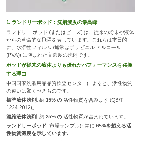
1. ランドリーポッド：洗剤濃度の最高峰
ランドリー ポッド (またはビーズ) は、従来の粉末や液体
からの革命的な飛躍を表しています。これらは本質的
に、水溶性フィルム (通常はポリビニル アルコール
(PVA)) に包まれた高濃度の洗剤です。
ポッドが従来の液体よりも優れたパフォーマンスを発揮
する理由
中国国家洗濯用品品質検査センターによると、活性物質
の違いは驚くべきものです。
標準液体洗剤:
約
15% の
活性物質を含みます (QB/T
1224-2012)。
濃縮液体洗剤:
約
25% の
活性物質が含まれています。
ランドリーポッド:
市場サンプルは常に
65%を超える活
性物質濃度を示しています
.