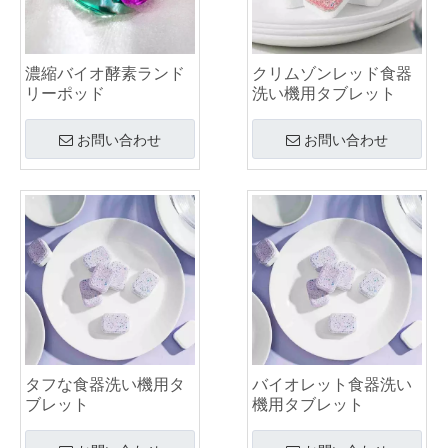
持続可能なクリーニングの未来: 詰め替え店が包装されていない大量の洗濯洗剤シートを採用する理由
世界の業務用食器洗い機用洗剤サプライヤー トップ 6 (2026 年の OEM およびバイヤーズ ガイド)
硬水に最適な洗濯機クリーナータブレットの選択
濃縮バイオ酵素ランド
クリムゾンレッド食器
ランドリーポッドと液体洗剤: あなたの洗濯物にはどちらが正しい選択ですか?
リーポッド
洗い機用タブレット
お問い合わせ
お問い合わせ
タフな食器洗い機用タ
バイオレット食器洗い
ブレット
機用タブレット