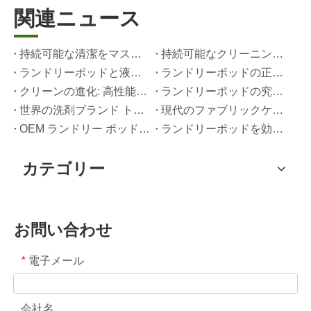
関連ニュース
持続可能な清潔をマスターする: エコ洗濯洗剤シートの専門家ガイド
持続可能なクリーニングの未来: 詰め替え店が包装されていない大量の洗濯洗剤シートを採用する理由
ランドリーポッドと液体洗剤: あなたの洗濯物にはどちらが正しい選択ですか?
ランドリーポッドの正しい使い方: 中国の大手ランドリーポッドメーカーからの専門家の洞察
クリーンの進化: 高性能ランドリーポッドがファブリックケアの世界的な未来を定義する理由
ランドリーポッドの究極ガイド: 安全性、科学、洗浄力の最大化に関する専門家の洞察
世界の洗剤ブランド トップ 10 (2026) – そして OEM/プライベート ラベル ブランドがどのように競争できるか
現代のファブリックケアの科学: ランドリーポッド、柔軟剤、カラーグラバーの専門ガイド
OEM ランドリー ポッド メーカーガイド: 世界的なブランド向けに、より安全で高性能な洗剤ポッドを設計する方法
ランドリーポッドを効果的に使用するための究極のガイド: 大手 OEM メーカーからの洞察
カテゴリー
お問い合わせ
電子メール
*
会社名