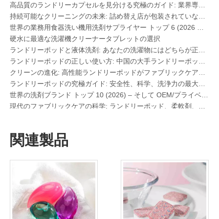
持続可能なクリーニングの未来: 詰め替え店が包装されていない大量の洗濯洗剤シートを採用する理由
世界の業務用食器洗い機用洗剤サプライヤー トップ 6 (2026 年の OEM およびバイヤーズ ガイド)
硬水に最適な洗濯機クリーナータブレットの選択
ランドリーポッドと液体洗剤: あなたの洗濯物にはどちらが正しい選択ですか?
ランドリーポッドの正しい使い方: 中国の大手ランドリーポッドメーカーからの専門家の洞察
クリーンの進化: 高性能ランドリーポッドがファブリックケアの世界的な未来を定義する理由
ランドリーポッドの究極ガイド: 安全性、科学、洗浄力の最大化に関する専門家の洞察
世界の洗剤ブランド トップ 10 (2026) – そして OEM/プライベート ラベル ブランドがどのように競争できるか
現代のファブリックケアの科学: ランドリーポッド、柔軟剤、カラーグラバーの専門ガイド
OEM ランドリー ポッド メーカーガイド: 世界的なブランド向けに、より安全で高性能な洗剤ポッドを設計する方法
ランドリーポッドを効果的に使用するための究極のガイド: 大手 OEM メーカーからの洞察
なぜ世界的ブランドがランドリーポッドを好むのか – 中国の OEM 工場からの洞察
関連製品
ヨーロッパおよび北米向けのランドリー ポッド、ランドリー シート、食器洗い機ポッド、タブレットの OEM メーカー
衿・袖口汚れ落としスプレー中国OEMメーカー
食器洗い機用洗剤の究極ガイド: ポッド vs.タブレット vs.粉
クリーンの未来: 2026 年に植物由来の食器洗い機ポッドがトレンドになる理由
食器洗い機ポッドと粉末洗剤: 最適な洗剤を選択するための専門ガイド
ガラス製品やデリケートなアイテムに最適な食洗機用カプセルを選ぶための決定版ガイド
持続可能な清潔をマスターする: エコ洗濯洗剤シートの専門家ガイド
高品質のランドリーカプセルを見分ける究極のガイド: 業界専門家の視点