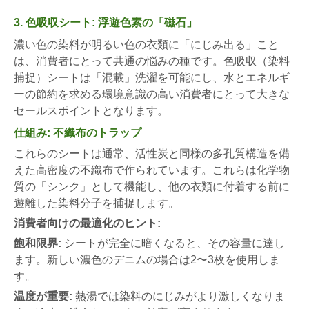
3. 色吸収シート: 浮遊色素の「磁石」
濃い色の染料が明るい色の衣類に「にじみ出る」こと
は、消費者にとって共通の悩みの種です。色吸収（染料
捕捉）シートは「混載」洗濯を可能にし、水とエネルギ
ーの節約を求める環境意識の高い消費者にとって大きな
セールスポイントとなります。
仕組み: 不織布のトラップ
これらのシートは通常、活性炭と同様の多孔質構造を備
えた高密度の不織布で作られています。これらは化学物
質の「シンク」として機能し、他の衣類に付着する前に
遊離した染料分子を捕捉します。
消費者向けの最適化のヒント:
飽和限界:
シートが完全に暗くなると、その容量に達し
ます。新しい濃色のデニムの場合は2〜3枚を使用しま
す。
温度が重要:
熱湯では染料のにじみがより激しくなりま