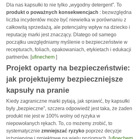
Dla nas kapsułki to nie tylko „wygodny detergent”. To
produkt o poważnych konsekwencjach
: bezwzględna
liczba incydentów może być niewielka w porównaniu z
całkowitą sprzedażą, ale potencjalny wpływ na dziecko i
reputację marki jest znaczący. Dlatego od samego
początku uwzględniamy myślenie o bezpieczeństwie w
recepturach, foliach, opakowaniach, etykietach i edukacji
partnerów. [
ufinechem
]
Projekt oparty na bezpieczeństwie:
jak projektujemy bezpieczniejsze
kapsuły na pranie
Kiedy zagraniczne marki pytają, jak sprawić, by kapsułki
były „bezpieczne”, szczera odpowiedź jest taka, że ​​żaden
produkt nie jest w 100% wolny od ryzyka w
niepowołanych rękach. To, co możemy zrobić, to
systematycznie
zmniejszać ryzyko
poprzez decyzje
inżynieryjne i projektowe na wielu poziomach. [
ufinechem