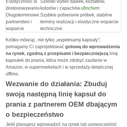
Elastyczność w
Szeroki wybór dawek, kształtów,
dostosowywaniu
kolorów i zapachów.
ufinchem
Długoterminowe
Szybkie pobieranie próbek, stabilne
partnerstwo i
terminy realizacji i elastyczne wsparcie
wsparcie
techniczne.
Krótko mówiąc, nie tylko „wypełniamy kapsuły”;
pomagamy Ci zaprojektować
gotową do wprowadzenia
na rynek, zgodną z przepisami i bezpieczniejszą
linię
kapsułek do prania, która może zdobyć zaufanie w
Amazon, w supermarketach i w sprzedaży detalicznej
offline.
Wezwanie do działania: Zbuduj
swoją następną linię kapsuł do
prania z partnerem OEM dbającym
o bezpieczeństwo
Jeśli planujesz wprowadzić na rynek lub unowocześnić