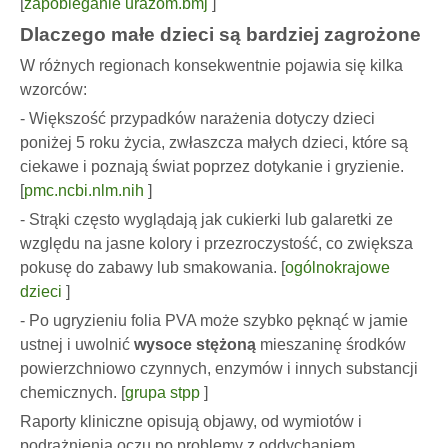
[
zapobieganie urazom.bmj
]
Dlaczego małe dzieci są bardziej zagrożone
W różnych regionach konsekwentnie pojawia się kilka
wzorców:
- Większość przypadków narażenia dotyczy dzieci
poniżej 5 roku życia, zwłaszcza małych dzieci, które są
ciekawe i poznają świat poprzez dotykanie i gryzienie.
[
pmc.ncbi.nlm.nih
]
- Strąki często wyglądają jak cukierki lub galaretki ze
względu na jasne kolory i przezroczystość, co zwiększa
pokusę do zabawy lub smakowania. [
ogólnokrajowe
dzieci
]
- Po ugryzieniu folia PVA może szybko pęknąć w jamie
ustnej i uwolnić
wysoce stężoną
mieszaninę środków
powierzchniowo czynnych, enzymów i innych substancji
chemicznych. [
grupa stpp
]
Raporty kliniczne opisują objawy, od wymiotów i
podrażnienia oczu po problemy z oddychaniem,