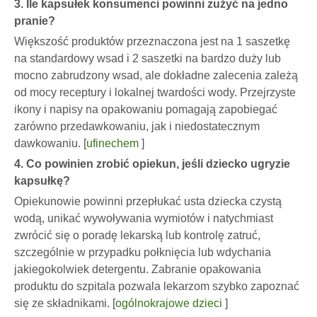
3. Ile kapsułek konsumenci powinni zużyć na jedno
pranie?
Większość produktów przeznaczona jest na 1 saszetkę
na standardowy wsad i 2 saszetki na bardzo duży lub
mocno zabrudzony wsad, ale dokładne zalecenia zależą
od mocy receptury i lokalnej twardości wody. Przejrzyste
ikony i napisy na opakowaniu pomagają zapobiegać
zarówno przedawkowaniu, jak i niedostatecznym
dawkowaniu. [
ufinechem
]
4. Co powinien zrobić opiekun, jeśli dziecko ugryzie
kapsułkę?
Opiekunowie powinni przepłukać usta dziecka czystą
wodą, unikać wywoływania wymiotów i natychmiast
zwrócić się o poradę lekarską lub kontrolę zatruć,
szczególnie w przypadku połknięcia lub wdychania
jakiegokolwiek detergentu. Zabranie opakowania
produktu do szpitala pozwala lekarzom szybko zapoznać
się ze składnikami. [
ogólnokrajowe dzieci
]