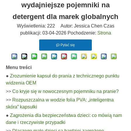
wydajniejsze pojemniki na
detergent dla marek globalnych
Wyświetlenia:
222
Autor: Jessica Chen Czas
publikacji: 03-04-2026 Pochodzenie:
Strona
Pytać się
Menu treści
●
Zrozumienie kapsuł do prania z technicznego punktu
widzenia OEM
>>
Co kryje się w nowoczesnym pojemniku na pranie?
>>
Rozpuszczalna w wodzie folia PVA: „inteligentna
skóra” kapsułki
●
Zagrożenia dla bezpieczeństwa dzieci: co mówią nam
dane i rzeczywiste przypadki
>>
Dlaczego małe dzieci są bardziej zagrożone