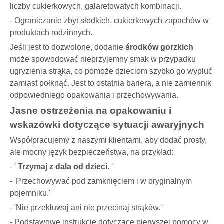
liczby cukierkowych, galaretowatych kombinacji.
- Ograniczanie zbyt słodkich, cukierkowych zapachów w
produktach rodzinnych.
Jeśli jest to dozwolone, dodanie
środków gorzkich
może spowodować nieprzyjemny smak w przypadku
ugryzienia strąka, co pomoże dzieciom szybko go wypluć
zamiast połknąć. Jest to ostatnia bariera, a nie zamiennik
odpowiedniego opakowania i przechowywania.
Jasne ostrzeżenia na opakowaniu i
wskazówki dotyczące sytuacji awaryjnych
Współpracujemy z naszymi klientami, aby dodać prosty,
ale mocny język bezpieczeństwa, na przykład:
- '
Trzymaj z dala od dzieci.
'
- 'Przechowywać pod zamknięciem i w oryginalnym
pojemniku.'
- 'Nie przekłuwaj ani nie przecinaj strąków.'
- Podstawowe instrukcje dotyczące pierwszej pomocy w