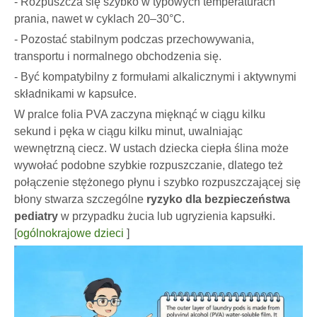
- Rozpuszcza się szybko w typowych temperaturach
prania, nawet w cyklach 20–30°C.
- Pozostać stabilnym podczas przechowywania,
transportu i normalnego obchodzenia się.
- Być kompatybilny z formułami alkalicznymi i aktywnymi
składnikami w kapsułce.
W pralce folia PVA zaczyna mięknąć w ciągu kilku
sekund i pęka w ciągu kilku minut, uwalniając
wewnętrzną ciecz. W ustach dziecka ciepła ślina może
wywołać podobne szybkie rozpuszczanie, dlatego też
połączenie stężonego płynu i szybko rozpuszczającej się
błony stwarza szczególne
ryzyko dla bezpieczeństwa
pediatry
w przypadku żucia lub ugryzienia kapsułki.
[
ogólnokrajowe dzieci
]