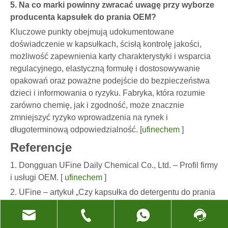
5. Na co marki powinny zwracać uwagę przy wyborze
producenta kapsułek do prania OEM?
Kluczowe punkty obejmują udokumentowane
doświadczenie w kapsułkach, ścisłą kontrolę jakości,
możliwość zapewnienia karty charakterystyki i wsparcia
regulacyjnego, elastyczną formułę i dostosowywanie
opakowań oraz poważne podejście do bezpieczeństwa
dzieci i informowania o ryzyku. Fabryka, która rozumie
zarówno chemię, jak i zgodność, może znacznie
zmniejszyć ryzyko wprowadzenia na rynek i
długoterminową odpowiedzialność. [
ufinechem
]
Referencje
1. Dongguan UFine Daily Chemical Co., Ltd. – Profil firmy
i usługi OEM.
[
ufinechem
]
2. UFine – artykuł „Czy kapsułka do detergentu do prania
jest bezpieczna?” i artykuł dotyczący bezpieczeństwa i
OEM.
[
ufinechem
]