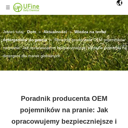
Jesteś tutaj:
Dom
»
Aktualności
»
Wiedza na temat
detergentów do prania
»
Poradnik producenta OEM pojemników
na pranie: Jak opracowujemy bezpieczniejsze, wydajne pojemniki na
detergent dla marek globalnych
Poradnik producenta OEM
pojemników na pranie: Jak
opracowujemy bezpieczniejsze i