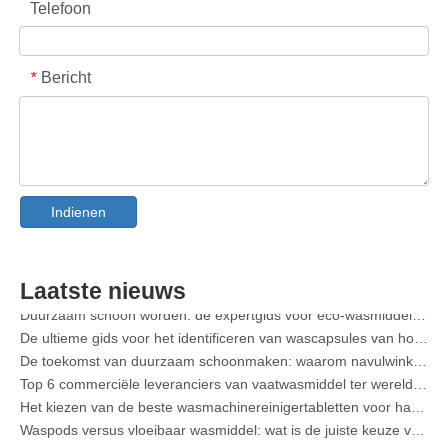
Telefoon
Bericht
*
Kraag- en manchetvlekverwijderaar Spray OEM-fabrikant in China
De ultieme gids voor vaatwasmiddelen: peulen versus wasmiddelen. Tabletten versus. Poeder
Indienen
De toekomst van schoon: waarom plantaardige vaatwasserpods populair zijn in 2026
Vaatwasmiddelpods versus poeder: een deskundige gids voor het kiezen van het beste wasmiddel
De definitieve gids voor het kiezen van de beste vaatwassercapsules voor glaswerk en delicate artikelen
Laatste nieuws
Duurzaam schoon worden: de expertgids voor eco-wasmiddelvellen
De ultieme gids voor het identificeren van wascapsules van hoge kwaliteit: het perspectief van een branche-expert
De toekomst van duurzaam schoonmaken: waarom navulwinkels onverpakte wasmiddelvellen in bulk omarmen
Top 6 commerciële leveranciers van vaatwasmiddel ter wereld (OEM- en kopersgids 2026)
Het kiezen van de beste wasmachinereinigertabletten voor hard water
Waspods versus vloeibaar wasmiddel: wat is de juiste keuze voor uw wasgoed?
Hoe u waspods correct gebruikt: deskundige inzichten van een toonaangevende fabrikant van waspods in China