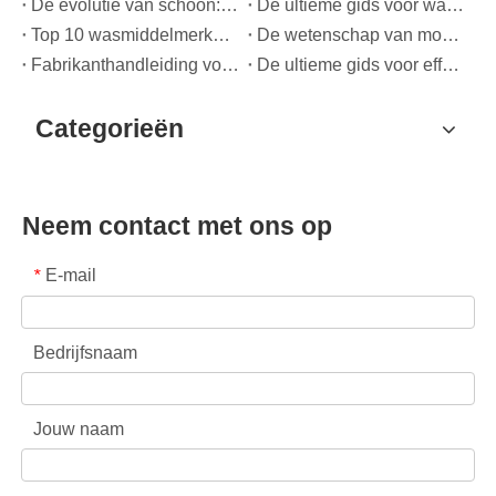
De evolutie van schoon: waarom hoogwaardige waspods de mondiale toekomst van textielverzorging bepalen
De ultieme gids voor waspods: deskundige inzichten over veiligheid, wetenschap en het maximaliseren van de reinigingskracht
Top 10 wasmiddelmerken ter wereld (2026) – en hoe OEM/huismerkmerken kunnen concurreren
De wetenschap van moderne textielverzorging: een professionele gids voor waspods, wasverzachters en kleurgrijpers
Fabrikanthandleiding voor OEM-waspods: hoe we veiligere, hoogwaardige wasmiddelpods ontwerpen voor wereldwijde merken
De ultieme gids voor effectief gebruik van waspods: inzichten van een toonaangevende OEM-fabrikant
Categorieën
Neem contact met ons op
E-mail
*
Bedrijfsnaam
Jouw naam