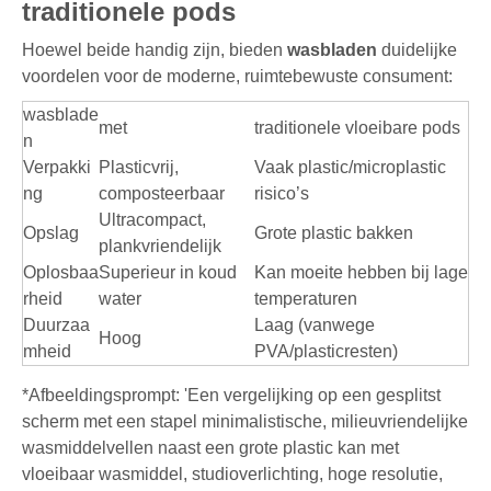
traditionele pods
Hoewel beide handig zijn, bieden
wasbladen
duidelijke
voordelen voor de moderne, ruimtebewuste consument:
wasblade
met
traditionele vloeibare pods
n
Verpakki
Plasticvrij,
Vaak plastic/microplastic
ng
composteerbaar
risico’s
Ultracompact,
Opslag
Grote plastic bakken
plankvriendelijk
Oplosbaa
Superieur in koud
Kan moeite hebben bij lage
rheid
water
temperaturen
Duurzaa
Laag (vanwege
Hoog
mheid
PVA/plasticresten)
*Afbeeldingsprompt: 'Een vergelijking op een gesplitst
scherm met een stapel minimalistische, milieuvriendelijke
wasmiddelvellen naast een grote plastic kan met
vloeibaar wasmiddel, studioverlichting, hoge resolutie,