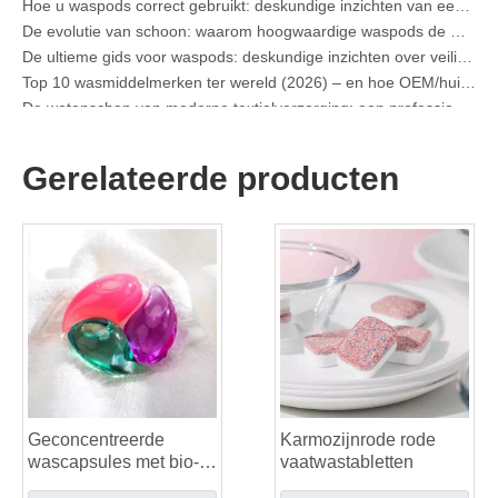
De evolutie van schoon: waarom hoogwaardige waspods de mondiale toekomst van textielverzorging bepalen
De ultieme gids voor waspods: deskundige inzichten over veiligheid, wetenschap en het maximaliseren van de reinigingskracht
Top 10 wasmiddelmerken ter wereld (2026) – en hoe OEM/huismerkmerken kunnen concurreren
De wetenschap van moderne textielverzorging: een professionele gids voor waspods, wasverzachters en kleurgrijpers
Fabrikanthandleiding voor OEM-waspods: hoe we veiligere, hoogwaardige wasmiddelpods ontwerpen voor wereldwijde merken
De ultieme gids voor effectief gebruik van waspods: inzichten van een toonaangevende OEM-fabrikant
Waarom mondiale merken nu de voorkeur geven aan waspods – inzichten van onze OEM-fabriek in China
Gerelateerde producten
OEM-fabrikant van waspods, waslakens, vaatwasserpods en tablets voor Europa en Noord-Amerika
Kraag- en manchetvlekverwijderaar Spray OEM-fabrikant in China
De ultieme gids voor vaatwasmiddelen: peulen versus wasmiddelen. Tabletten versus. Poeder
De toekomst van schoon: waarom plantaardige vaatwasserpods populair zijn in 2026
Vaatwasmiddelpods versus poeder: een deskundige gids voor het kiezen van het beste wasmiddel
De definitieve gids voor het kiezen van de beste vaatwassercapsules voor glaswerk en delicate artikelen
Duurzaam schoon worden: de expertgids voor eco-wasmiddelvellen
De ultieme gids voor het identificeren van wascapsules van hoge kwaliteit: het perspectief van een branche-expert
De toekomst van duurzaam schoonmaken: waarom navulwinkels onverpakte wasmiddelvellen in bulk omarmen
Top 6 commerciële leveranciers van vaatwasmiddel ter wereld (OEM- en kopersgids 2026)
Geconcentreerde
Karmozijnrode rode
Het kiezen van de beste wasmachinereinigertabletten voor hard water
wascapsules met bio-
vaatwastabletten
Waspods versus vloeibaar wasmiddel: wat is de juiste keuze voor uw wasgoed?
enzymen