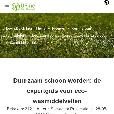
U bevindt zich hier:
Thuis
»
Nieuws
»
Kennis van
wasmiddelen
»
Duurzaam schoon worden: de expertgids voor
eco-wasmiddelvellen
Duurzaam schoon worden: de
expertgids voor eco-
wasmiddelvellen
Bekeken:
212
Auteur: Site-editor Publicatietijd: 28-05-