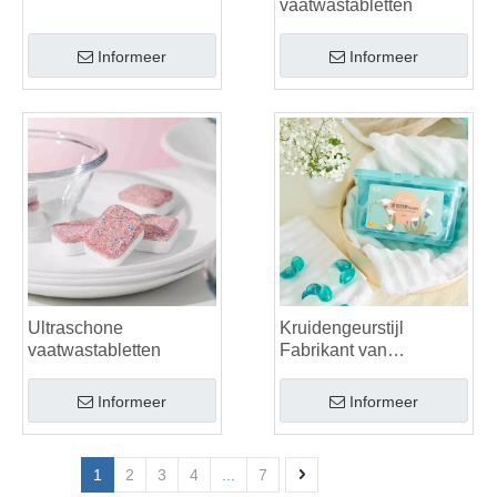
vaatwastabletten
Informeer
Informeer
Ultraschone
Kruidengeurstijl
vaatwastabletten
Fabrikant van
biologische waspods
Informeer
Informeer
1
2
3
4
...
7