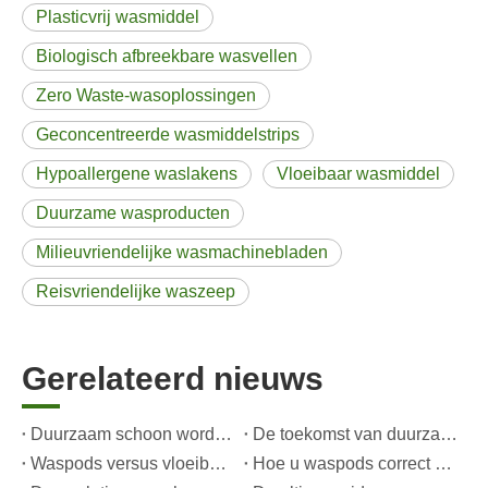
Plasticvrij wasmiddel
Biologisch afbreekbare wasvellen
Zero Waste-wasoplossingen
Geconcentreerde wasmiddelstrips
Hypoallergene waslakens
Vloeibaar wasmiddel
Duurzame wasproducten
Milieuvriendelijke wasmachinebladen
Reisvriendelijke waszeep
Gerelateerd nieuws
Duurzaam schoon worden: de expertgids voor eco-wasmiddelvellen
De toekomst van duurzaam schoonmaken: waarom navulwinkels onverpakte wasmiddelvellen in bulk omarmen
Waspods versus vloeibaar wasmiddel: wat is de juiste keuze voor uw wasgoed?
Hoe u waspods correct gebruikt: deskundige inzichten van een toonaangevende fabrikant van waspods in China