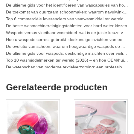
De toekomst van duurzaam schoonmaken: waarom navulwinkels onverpakte wasmiddelvellen in bulk omarmen
Top 6 commerciële leveranciers van vaatwasmiddel ter wereld (OEM- en kopersgids 2026)
De beste wasmachinereinigingstabletten voor hard water kiezen
Waspods versus vloeibaar wasmiddel: wat is de juiste keuze voor uw wasgoed?
Hoe u waspods correct gebruikt: deskundige inzichten van een toonaangevende fabrikant van waspods in China
De evolutie van schoon: waarom hoogwaardige waspods de mondiale toekomst van textielverzorging bepalen
De ultieme gids voor waspods: deskundige inzichten over veiligheid, wetenschap en het maximaliseren van de reinigingskracht
Top 10 wasmiddelmerken ter wereld (2026) – en hoe OEM/huismerkmerken kunnen concurreren
De wetenschap van moderne textielverzorging: een professionele gids voor waspods, wasverzachters en kleurgrijpers
Fabrikanthandleiding voor OEM-waspods: hoe we veiligere, hoogwaardige wasmiddelpods ontwerpen voor wereldwijde merken
De ultieme gids voor effectief gebruik van waspods: inzichten van een toonaangevende OEM-fabrikant
Waarom mondiale merken nu de voorkeur geven aan waspods – inzichten van onze OEM-fabriek in China
Gerelateerde producten
OEM-fabrikant van waspods, waslakens, vaatwasserpods en tablets voor Europa en Noord-Amerika
Kraag- en manchetvlekverwijderaar Spray OEM-fabrikant in China
De ultieme gids voor vaatwasmiddelen: peulen versus wasmiddelen Tabletten versus. Poeder
De toekomst van schoon: waarom plantaardige vaatwasserpods populair zijn in 2026
Vaatwasmiddelpods versus poeder: een deskundige gids voor het kiezen van het beste wasmiddel
De definitieve gids voor het kiezen van de beste vaatwassercapsules voor glaswerk en delicate artikelen
Duurzaam schoon worden: de expertgids voor eco-wasmiddelvellen