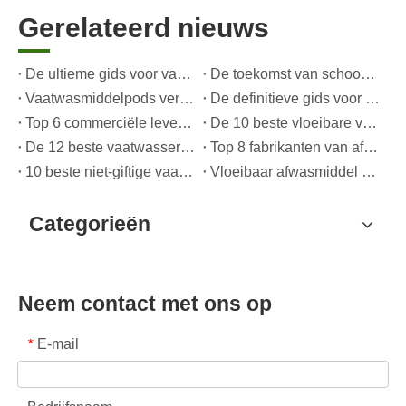
Gerelateerd nieuws
De ultieme gids voor vaatwasmiddelen: peulen versus wasmiddelen Tabletten versus. Poeder
De toekomst van schoon: waarom plantaardige vaatwasserpods populair zijn in 2026
Vaatwasmiddelpods versus poeder: een deskundige gids voor het kiezen van het beste wasmiddel
De definitieve gids voor het kiezen van de beste vaatwassercapsules voor glaswerk en delicate artikelen
Top 6 commerciële leveranciers van vaatwasmiddel ter wereld (OEM- en kopersgids 2026)
De 10 beste vloeibare vaatwasmiddelen voor 2026 (volledige gids voor consumenten en OEM-kopers
De 12 beste vaatwasserpods in 2025 (plus een praktische OEM-kopersgids)
Top 8 fabrikanten van afwasmiddel in 2026 (OEM- en private label-gids)
10 beste niet-giftige vaatwasmiddelen in 2026: veilige, milieuvriendelijke en OEM-vriendelijke gids
Vloeibaar afwasmiddel versus afwasmiddel: belangrijkste verschillen, voordelen en OEM-toepassingen (expertgids 2026)
Categorieën
Neem contact met ons op
E-mail
*