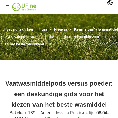
U bevindt zich hier:
Thuis
»
Nieuws
»
Kennis van afwasmiddel
»
Vaatwaspods versus poeder: een deskundige gids voor het kiezen
van het beste wasmiddel
Vaatwasmiddelpods versus poeder:
een deskundige gids voor het
kiezen van het beste wasmiddel
Bekeken:
189
Auteur: Jessica Publicatietijd: 06-04-