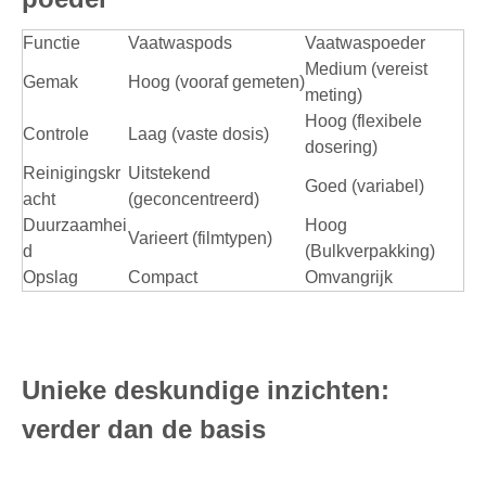
Functie
Vaatwaspods
Vaatwaspoeder
Medium (vereist
Gemak
Hoog (vooraf gemeten)
meting)
Hoog (flexibele
Controle
Laag (vaste dosis)
dosering)
Reinigingskr
Uitstekend
Goed (variabel)
acht
(geconcentreerd)
Duurzaamhei
Hoog
Varieert (filmtypen)
d
(Bulkverpakking)
Opslag
Compact
Omvangrijk
Unieke deskundige inzichten:
verder dan de basis