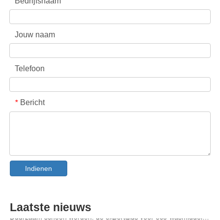
Bedrijfsnaam
Jouw naam
Telefoon
Bericht
*
Kraag- en manchetvlekverwijderaar Spray OEM-fabrikant in China
De ultieme gids voor vaatwasmiddelen: peulen versus wasmiddelen Tabletten versus. Poeder
Indienen
De toekomst van schoon: waarom plantaardige vaatwasserpods populair zijn in 2026
Vaatwasmiddelpods versus poeder: een deskundige gids voor het kiezen van het beste wasmiddel
De definitieve gids voor het kiezen van de beste vaatwassercapsules voor glaswerk en delicate artikelen
Laatste nieuws
Duurzaam schoon worden: de expertgids voor eco-wasmiddelvellen
De ultieme gids voor het identificeren van wascapsules van hoge kwaliteit: het perspectief van een branche-expert