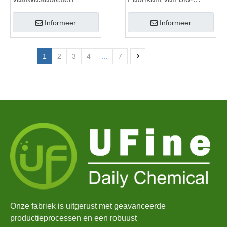
waspods
Informeer
Informeer
1
2
3
4
...
7
Onze fabriek is uitgerust met geavanceerde
productieprocessen en een robuust