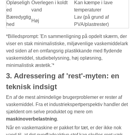
Opløseligh
Overlegen i koldt
Kan kæmpe i lave
ed
vand
temperaturer
Bæredygtig
Lav (på grund af
Høj
hed
PVA/plastrester)
*Billedsprompt: 'En sammenligning på opdelt skærm, der
viser en stak minimalistiske, miljøvenlige vaskemiddelark
ved siden af ​​en omfangsrig plastikkande med flydende
vaskemiddel, studiebelysning, høj opløsning,
minimalistisk æstetik.'*
3. Adressering af 'rest'-myten: en
teknisk indsigt
En af de mest almindelige brugerproblemer er rester af
vaskemiddel. Fra et industriekspertperspektiv handler det
sjældent om selve produktet og mere om
maskinoverbelastning
.
Når en vaskemaskine er pakket for tæt, er der ikke nok
vand til, at det overfladeaktive stof kan skylles rent væk.