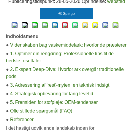
Publiceringstidspunkt: 28-05-2026 Oprindelse:
websted
Spørge
Indholdsmenu
●
Videnskaben bag vaskemiddelark: hvorfor de præsterer
●
1. Optimer din rengøring: Professionelle tips til de
bedste resultater
●
2. Ekspert Deep-Dive: Hvorfor ark overgår traditionelle
pods
●
3. Adressering af 'rest'-myten: en teknisk indsigt
●
4. Strategisk opbevaring for lang levetid
●
5. Fremtiden for stofpleje: OEM-tendenser
●
Ofte stillede spørgsmål (FAQ)
●
Referencer
I det hastigt udviklende landskab inden for