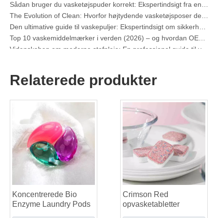
The Evolution of Clean: Hvorfor højtydende vasketøjsposer definerer den globale fremtid for stofpleje
Den ultimative guide til vaskepuljer: Ekspertindsigt om sikkerhed, videnskab og maksimering af rengøringskraft
Top 10 vaskemiddelmærker i verden (2026) – og hvordan OEM/Private Label-mærker kan konkurrere
Videnskaben om moderne stofpleje: En professionel guide til vaskepuder, blødgøringsmidler og farvefangere
Producentvejledning til OEM-vaskeposer: Sådan udvikler vi sikrere, højtydende vaskemiddelpuder til globale mærker
Den ultimative guide til effektiv brug af vaskepuljer: Indsigt fra en førende OEM-producent
Hvorfor globale mærker nu foretrækker vasketøj - Indsigt fra vores OEM-fabrik i Kina
Relaterede produkter
OEM-vaskekapsler, vaskelagner, opvaskemaskiner og tabletter Producent til Europa og Nordamerika
Collar & cuff pletfjerner spray OEM-producent i Kina
Den ultimative guide til opvaskemidler: Bælge vs. Tabletter vs. Pulver
The Future of Clean: Hvorfor plantebaserede opvaskemaskiner er populære i 2026
Opvaskemaskine Pods Vs Powder: En ekspertguide til at vælge det bedste vaskemiddel
Den definitive guide til at vælge de bedste opvaskemaskinekapsler til glasvarer og delikate genstande
Mastering Sustainable Clean: The Expert's Guide to Eco Laundry Detergent Sheets
Den ultimative guide til at identificere højkvalitets vasketøjskapsler: en industrieksperts perspektiv
Fremtiden for bæredygtig rengøring: Hvorfor genfyldningsbutikker omfavner udpakkede vasketøjsark
Top 6 leverandører af kommercielle opvaskemidler i verden (2026 OEM & Køber's Guide)
Koncentrerede Bio
Crimson Red
At vælge de bedste vaskemaskiner til rengøringstabletter til hårdt vand
Enzyme Laundry Pods
opvasketabletter
Vasketøjsbeholdere vs. flydende vaskemiddel: Hvilket er det rigtige valg til dit vasketøj?