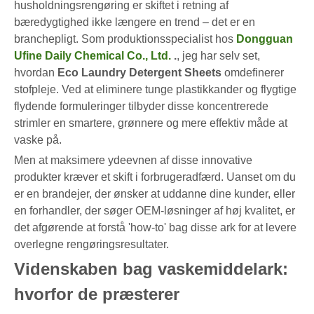
husholdningsrengøring er skiftet i retning af
bæredygtighed ikke længere en trend – det er en
branchepligt. Som produktionsspecialist hos
Dongguan
Ufine Daily Chemical Co., Ltd.
.
, jeg har selv set,
hvordan
Eco Laundry Detergent Sheets
omdefinerer
stofpleje. Ved at eliminere tunge plastikkander og flygtige
flydende formuleringer tilbyder disse koncentrerede
strimler en smartere, grønnere og mere effektiv måde at
vaske på.
Men at maksimere ydeevnen af ​​disse innovative
produkter kræver et skift i forbrugeradfærd. Uanset om du
er en brandejer, der ønsker at uddanne dine kunder, eller
en forhandler, der søger OEM-løsninger af høj kvalitet, er
det afgørende at forstå 'how-to' bag disse ark for at levere
overlegne rengøringsresultater.
Videnskaben bag vaskemiddelark:
hvorfor de præsterer