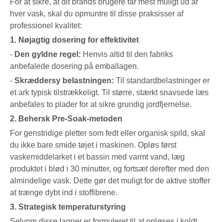
For at sikre, at dit brands brugere får mest muligt ud af
hver vask, skal du opmuntre til disse praksisser af
professionel kvalitet:
1. Nøjagtig dosering for effektivitet
-
Den gyldne regel:
Henvis altid til den fabriks
anbefalede dosering på emballagen.
-
Skræddersy belastningen:
Til standardbelastninger er
et ark typisk tilstrækkeligt. Til større, stærkt snavsede læs
anbefales to plader for at sikre grundig jordfjernelse.
2. Behersk Pre-Soak-metoden
For genstridige pletter som fedt eller organisk spild, skal
du ikke bare smide tøjet i maskinen. Opløs først
vaskemiddelarket i et bassin med varmt vand, læg
produktet i blød i 30 minutter, og fortsæt derefter med den
almindelige vask. Dette gør det muligt for de aktive stoffer
at trænge dybt ind i stoffibrene.
3. Strategisk temperaturstyring
Selvom disse lagner er formuleret til at opløses i koldt