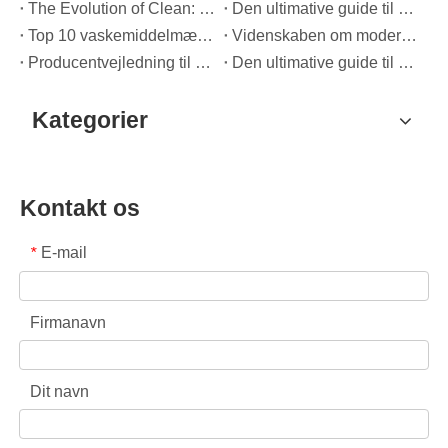
The Evolution of Clean: Hvorfor højtydende vasketøjsposer definerer den globale fremtid for stofpleje
Den ultimative guide til vaskepuljer: Ekspertindsigt om sikkerhed, videnskab og maksimering af rengøringskraft
Top 10 vaskemiddelmærker i verden (2026) – og hvordan OEM/Private Label-mærker kan konkurrere
Videnskaben om moderne stofpleje: En professionel guide til vaskepuder, blødgøringsmidler og farvefangere
Producentvejledning til OEM-vaskeposer: Sådan udvikler vi sikrere, højtydende vaskemiddelpuder til globale mærker
Den ultimative guide til effektiv brug af vaskepuljer: Indsigt fra en førende OEM-producent
Kategorier
Kontakt os
E-mail
*
Firmanavn
Dit navn