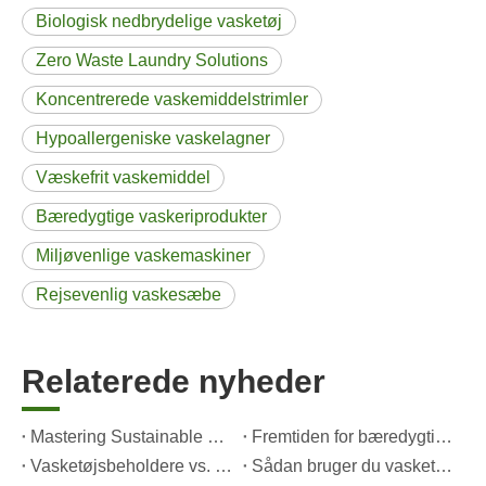
Biologisk nedbrydelige vasketøj
Zero Waste Laundry Solutions
Koncentrerede vaskemiddelstrimler
Hypoallergeniske vaskelagner
Væskefrit vaskemiddel
Bæredygtige vaskeriprodukter
Miljøvenlige vaskemaskiner
Rejsevenlig vaskesæbe
Relaterede nyheder
Mastering Sustainable Clean: The Expert's Guide to Eco Laundry Detergent Sheets
Fremtiden for bæredygtig rengøring: Hvorfor genfyldningsbutikker omfavner udpakkede vasketøjsark
Vasketøjsbeholdere vs. flydende vaskemiddel: Hvilket er det rigtige valg til dit vasketøj?
Sådan bruger du vasketøjspuder korrekt: Ekspertindsigt fra en førende producent af vasketøjspuder i Kina