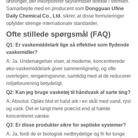
løsninger, der inkorporerer skyllemidler direkte i strimlen.
Samarbejde med en producent som
Dongguan Ufine
Daily Chemical Co., Ltd.
sikrer, at disse formuleringer
opfylder strenge internationale standarder.
Ofte stillede spørgsmål (FAQ)
Q1: Er vaskemiddelark lige så effektive som flydende
vaskemidler?
A: Ja. Undersøgelser viser, at moderne, koncentrerede
øko-vaskemiddelark giver sammenlignelig, og ofte
overlegen, rengøringsevne, samtidig med at de reducerer
miljøforurening betydeligt.
Q2: Kan jeg bruge vasketøj til håndvask af sarte ting?
A: Absolut. Opløs blot et halvt ark i en skål med vand, ryst
og vask. Det er langt mere præcist end at hælde
koncentreret væske.
Q3: Er disse produkter sikre for septiske systemer?
A: Ja, fordi de er biologisk nedbrydelige og fri for tunge