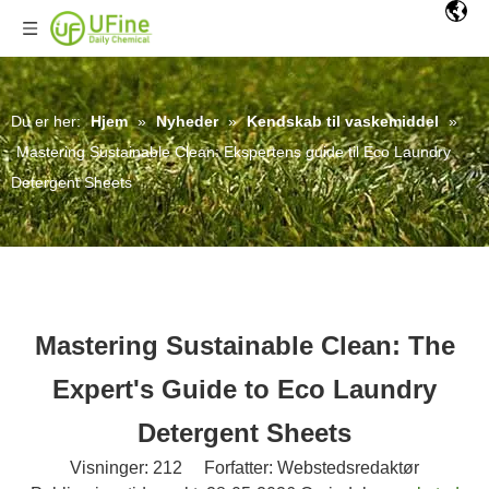
Du er her:
Hjem
»
Nyheder
»
Kendskab til vaskemiddel
»
Mastering Sustainable Clean: Ekspertens guide til Eco Laundry
Detergent Sheets
Mastering Sustainable Clean: The
Expert's Guide to Eco Laundry
Detergent Sheets
Visninger:
212
Forfatter: Webstedsredaktør