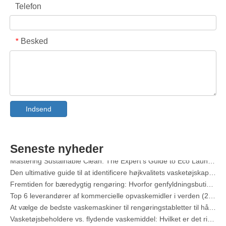
Telefon
Besked
*
Collar & cuff pletfjerner spray OEM-producent i Kina
Den ultimative guide til opvaskemidler: Bælge vs. Tabletter vs. Pulver
Indsend
The Future of Clean: Hvorfor plantebaserede opvaskemaskiner er populære i 2026
Opvaskemaskine Pods Vs Powder: En ekspertguide til at vælge det bedste vaskemiddel
Den definitive guide til at vælge de bedste opvaskemaskinekapsler til glasvarer og delikate genstande
Seneste nyheder
Mastering Sustainable Clean: The Expert's Guide to Eco Laundry Detergent Sheets
Den ultimative guide til at identificere højkvalitets vasketøjskapsler: en industrieksperts perspektiv
Fremtiden for bæredygtig rengøring: Hvorfor genfyldningsbutikker omfavner udpakkede vasketøjsark
Top 6 leverandører af kommercielle opvaskemidler i verden (2026 OEM & Køber's Guide)
At vælge de bedste vaskemaskiner til rengøringstabletter til hårdt vand
Vasketøjsbeholdere vs. flydende vaskemiddel: Hvilket er det rigtige valg til dit vasketøj?
Sådan bruger du vasketøjspuder korrekt: Ekspertindsigt fra en førende producent af vasketøjspuder i Kina