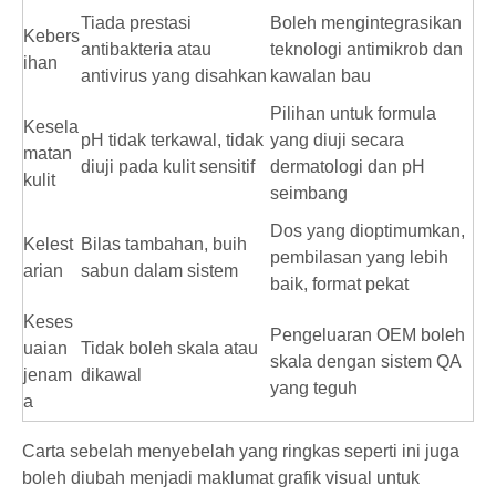
Tiada prestasi
Boleh mengintegrasikan
Kebers
antibakteria atau
teknologi antimikrob dan
ihan
antivirus yang disahkan
kawalan bau
Pilihan untuk formula
Kesela
pH tidak terkawal, tidak
yang diuji secara
matan
diuji pada kulit sensitif
dermatologi dan pH
kulit
seimbang
Dos yang dioptimumkan,
Kelest
Bilas tambahan, buih
pembilasan yang lebih
arian
sabun dalam sistem
baik, format pekat
Keses
Pengeluaran OEM boleh
uaian
Tidak boleh skala atau
skala dengan sistem QA
jenam
dikawal
yang teguh
a
Carta sebelah menyebelah yang ringkas seperti ini juga
boleh diubah menjadi maklumat grafik visual untuk