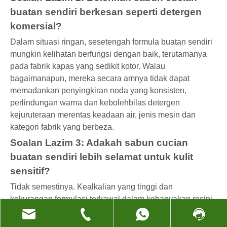
buatan sendiri berkesan seperti detergen
komersial?
Dalam situasi ringan, sesetengah formula buatan sendiri
mungkin kelihatan berfungsi dengan baik, terutamanya
pada fabrik kapas yang sedikit kotor. Walau
bagaimanapun, mereka secara amnya tidak dapat
memadankan penyingkiran noda yang konsisten,
perlindungan warna dan kebolehbilas detergen
kejuruteraan merentas keadaan air, jenis mesin dan
kategori fabrik yang berbeza.
Soalan Lazim 3: Adakah sabun cucian
buatan sendiri lebih selamat untuk kulit
sensitif?
Tidak semestinya. Kealkalian yang tinggi dan
kekurangan formulasi terkawal dalam kebanyakan resipi
DIY boleh merengsakan kulit sensitif atau atopik,
terutamanya apabila residu kekal pada fabrik.