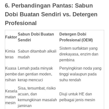
6. Perbandingan Pantas: Sabun
Dobi Buatan Sendiri vs. Detergen
Profesional
Sabun Dobi Buatan
Detergen Dobi
Faktor
Sendiri
Profesional (OEM)
Sistem surfaktan yang
Kimia
Sabun ditambah alkali
direkayasa, enzim dan
teras
mudah
pembina
Kuasa
Lemah pada minyak
Penyingkiran noda yang
pembe
dan gentian moden,
tinggi walaupun pada
rsihan
kerap mencuci
suhu rendah
Sisa, tersumbat, risiko
Kesela
acuan, dan
Diuji untuk HE dan
matan
kemungkinan masalah
pelbagai jenis mesin
mesin
jaminan