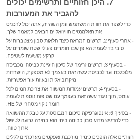
7. היכן חזותיים ותרשימים יכולים
להגביר את המעורבות
כדי לשפר את חווית המשתמש וזמן השהייה, אתה יכול להכניס
את האלמנטים הוויזואליים הבאים למאמר שלך:
- אחרי סעיף 2: תרשים המראה כיצד חלאות סבון מצטברות על
סיבי בד לעומת האופן שבו חומרים פעילי שטח שומרים על
קרקע מושעית לשטיפה.
- בסעיף 3: תרשים זרימה של סיכון היגיינת כביסה, מכביסה
מלוכלכת ועד לכביסת עשה זאת בעצמך לא מספקת, הישרדות
מיקרוביאלית ובעיות עור אפשריות.
- בסעיף 4: תרשים עמודות המשווה את צריכת המים לכל
עומס, תוך ניגוד עשה זאת בעצמך עם שטיפות נוספות לעומת
חומר ניקוי מסחרי של HE.
- בסעיף 6: אינפוגרפיקה סיכום המבוססת על טבלת ההשוואה
כדי להדגיש מדוע סבון כביסה ביתי הוא בחירה גרועה לטיפול
ארוך טווח.
חזותיים אלה הופכים כימיה מורכבת ואפקטים מערכתיים לקלים