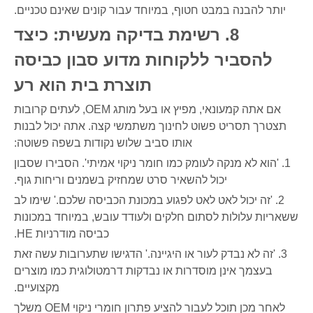
יותר להבנה במבט חטוף, במיוחד עבור קונים שאינם טכניים.
8. רשימת בדיקה מעשית: כיצד
להסביר ללקוחות מדוע סבון כביסה
תוצרת בית הוא רע
אם אתה קמעונאי, מפיץ או בעל מותג OEM, לעתים קרובות
תצטרך תסריט פשוט לחינוך משתמשי קצה. אתה יכול לבנות
אותו סביב שלוש נקודות בשפה פשוטה:
1. 'הוא לא מנקה לעומק כמו חומר ניקוי אמיתי'. הסבירו שסבון
יכול להשאיר סרט שמחזיק בשמנים וריחות גוף.
2. 'זה יכול לאט לאט לפגוע במכונת הכביסה שלכם.' שימו לב
ששאריות עלולות לסתום חלקים ולעודד עובש, במיוחד במכונות
כביסה מודרניות HE.
3. 'זה לא נבדק לעור או היגיינה.' הדגישו שתערובות עשה זאת
בעצמך אינן מוסדרות או נבדקות דרמטולוגית כמו מוצרים
מקצועיים.
לאחר מכן תוכל לעבור להציע פתרון חומרי ניקוי OEM משלך