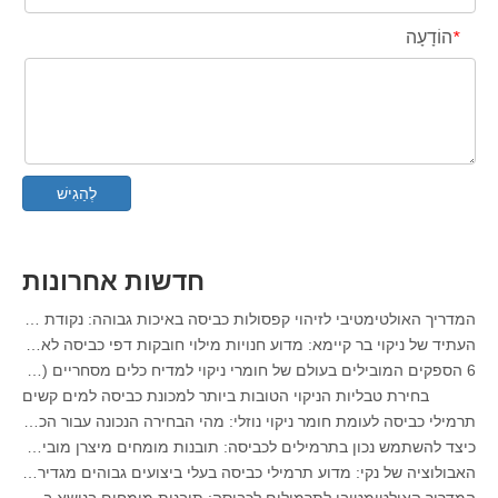
הוֹדָעָה
*
יצרן OEM מסיר כתמים לצווארון וחפתים בסין
המדריך האולטימטיבי לחומרי ניקוי למדיח כלים: תרמילי מול. טאבלטים נגד אֲבָקָה
עתיד הניקיון: מדוע תרמילי מדיח כלים מבוססי צמחים הם טרנדים בשנת 2026
לְהַגִישׁ
תרמילי מדיח כלים לעומת אבקה: מדריך מומחה לבחירת חומר הניקוי הטוב ביותר
המדריך הסופי לבחירת הקפסולות הטובות ביותר למדיח כלים עבור כלי זכוכית ופריטים עדינים
מאסטרינג בניקיון בר קיימא: המדריך של המומחה לדפי ניקוי כביסה אקולוגיים
חדשות אחרונות
המדריך האולטימטיבי לזיהוי קפסולות כביסה באיכות גבוהה: נקודת מבט של מומחה בתעשייה
העתיד של ניקוי בר קיימא: מדוע חנויות מילוי חובקות דפי כביסה לא ארוזים בתפזורת
6 הספקים המובילים בעולם של חומרי ניקוי למדיח כלים מסחריים (2026 OEM ומדריך לקונים)
בחירת טבליות הניקוי הטובות ביותר למכונת כביסה למים קשים
תרמילי כביסה לעומת חומר ניקוי נוזלי: מהי הבחירה הנכונה עבור הכביסה שלך?
כיצד להשתמש נכון בתרמילים לכביסה: תובנות מומחים מיצרן מוביל של תרמילי כביסה בסין
האבולוציה של נקי: מדוע תרמילי כביסה בעלי ביצועים גבוהים מגדירים את העתיד הגלובלי של טיפול בבדים
המדריך האולטימטיבי לתרמילים לכביסה: תובנות מומחים בנושא בטיחות, מדע ומקסום כוח הניקוי
10 מותגי חומרי הניקוי המובילים בעולם (2026) - וכיצד מותגי OEM/מותגים פרטיים יכולים להתחרות