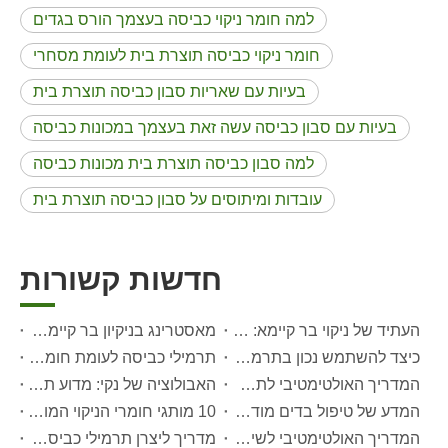
למה חומר ניקוי כביסה בעצמך הורס בגדים
חומר ניקוי כביסה תוצרת בית לעומת מסחרי
בעיות עם שאריות סבון כביסה תוצרת בית
בעיות עם סבון כביסה עשה זאת בעצמך במכונות כביסה
למה סבון כביסה תוצרת בית מכונות כביסה
עובדות ומיתוסים על סבון כביסה תוצרת בית
חדשות קשורות
העתיד של ניקוי בר קיימא: מדוע חנויות מילוי חובקות דפי כביסה לא ארוזים בתפזורת
מאסטרינג בניקיון בר קיימא: המדריך של המומחה לדפי ניקוי כביסה אקולוגיים
כיצד להשתמש נכון בתרמילים לכביסה: תובנות מומחים מיצרן מוביל של תרמילי כביסה בסין
תרמילי כביסה לעומת חומר ניקוי נוזלי: מהי הבחירה הנכונה עבור הכביסה שלך?
המדריך האולטימטיבי לתרמילים לכביסה: תובנות מומחים בנושא בטיחות, מדע ומקסום כוח הניקוי
האבולוציה של נקי: מדוע תרמילי כביסה בעלי ביצועים גבוהים מגדירים את העתיד הגלובלי של טיפול בבדים
המדע של טיפול בדים מודרניים: מדריך מקצועי לתרמילים, מרככים ותופסי צבע
10 מותגי חומרי הניקוי המובילים בעולם (2026) - וכיצד מותגי OEM/מותגים פרטיים יכולים להתחרות
המדריך האולטימטיבי לשימוש יעיל בתרמימי כביסה: תובנות מיצרן OEM מוביל
מדריך ליצרן תרמילי כביסה OEM: כיצד אנו יוצרים תרמילי ניקוי בטוחים יותר ובעלי ביצועים גבוהים עבור מותגים גלובליים