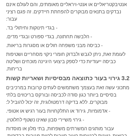
אנטיבקטריאליים או אנטי-ויראליים מאומתים, והם לעולם אינם
נבדקים בתנאים מבוקרים להפחתת חיידקים. זה פגם רציני
עבור:
- בגדי תינוקות וחיתולי בד.
- הלבשה תחתונה, בגדי ספורט ובגדי מדים.
- כביסה מבני משפחה חולים או מסגרות בריאות.
לעומת זאת, ניתן לגבש ולבדוק חומרי ניקוי מסחריים ושטיפות
כביסה ייעודיות כדי לספק ביצועי היגיינה מוכחים ושליטה
בריחות.
3.2 גירוי בעור כתוצאה מבסיסיות ושאריות קשות
מתכוני עשה זאת בעצמך משתמשים לעתים קרובות במרכיבים
בסיסיים ביותר כגון סודה לכביסה ובורקס בריכוזים בלתי
מבוקרים. ללא בדיקה דרמטולוגית, זה יכול להוביל ל:
- אדמומיות, גירוד או התלקחויות בעור רגיש או אטופי.
- גירוי משיירי סבון שאינו נשטף לחלוטין.
עבור מותגים המשרתים משפחות, בתי מלון או מוסדות
בריאות, טענות לבטיחות העור חייבות להיות מגובות בבדיקות,