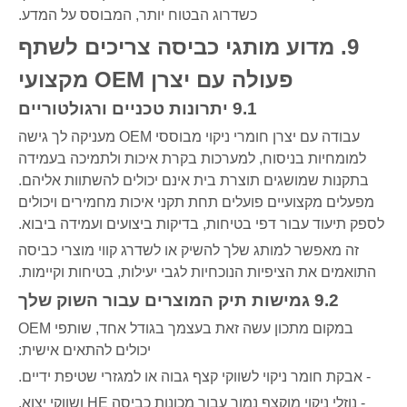
כשדרוג הבטוח יותר, המבוסס על המדע.
9. מדוע מותגי כביסה צריכים לשתף
פעולה עם יצרן OEM מקצועי
9.1 יתרונות טכניים ורגולטוריים
עבודה עם יצרן חומרי ניקוי מבוססי OEM מעניקה לך גישה
למומחיות בניסוח, למערכות בקרת איכות ולתמיכה בעמידה
בתקנות שמושגים תוצרת בית אינם יכולים להשתוות אליהם.
מפעלים מקצועיים פועלים תחת תקני איכות מחמירים ויכולים
לספק תיעוד עבור דפי בטיחות, בדיקות ביצועים ועמידה ביבוא.
זה מאפשר למותג שלך להשיק או לשדרג קווי מוצרי כביסה
התואמים את הציפיות הנוכחיות לגבי יעילות, בטיחות וקיימות.
9.2 גמישות תיק המוצרים עבור השוק שלך
במקום מתכון עשה זאת בעצמך בגודל אחד, שותפי OEM
יכולים להתאים אישית:
- אבקת חומר ניקוי לשווקי קצף גבוה או למגזרי שטיפת ידיים.
- נוזלי ניקוי מוקצף נמוך עבור מכונות כביסה HE ושווקי יצוא.