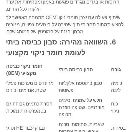
הרוסות או בגדים מגרדים פוגעות באמון ומפחיתות את ערך
הלקוח לכל החיים.
שיתוף פעולה עם יצרן חומרי ניקוי OEM מתמחה מאפשר לך
להציע תמחור תחרותי תוך שמירה על ביצועים צפויים, מגובים
מבחן והגנה על המוניטין של המותג שלך.
6. השוואה מהירה: סבון כביסה ביתי
לעומת חומר ניקוי מקצועי
חומר ניקוי כביסה
גוֹרֵם
סבון כביסה ביתי
מקצועי (OEM)
כימיה
סבון בתוספת אלקליות
מהונדסים מערכות פעילי
ליבה
פשוטות
שטח, אנזימים ובונים
חלש על שמנים וסיבים
כוח
הסרת כתמים גבוהה גם
מודרניים, שטיפה חוזרת
ניקוי
בטמפרטורות נמוכות
תכופה
שאריות, סתימות, סכנת
בטיחות
נבדק עבור HE וסוגי
עובש ובעיות אחריות