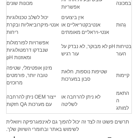
במכונה
מכונות שונים
אפשריות
אין ביצועים
יכול לשלב טכנולוגיות
גֵהוּת
אנטיבקטריאליים או
אנטי-מיקרוביאליות ובקרת
אנטי-ויראליים מאומתים
ריחות
אפשרויות לפורמולות
בטיחות
pH לא מבוקר, לא נבדק על
שנבדקו דרמטולוגיות
העור
עור רגיש
ומאוזנות pH
מינון אופטימלי, שטיפה
שטיפות נוספות, חלאת
קיימות
טובה יותר, פורמטים
סבון במערכות
מרוכזים
התאמ
לא ניתן להרחבה או
ייצור OEM ניתן להרחבה
ה
לשליטה
עם מערכות QA חזקות
למותג
תרשים פשוט זה לצד זה יכול להפוך גם לאינפוגרפיקה ויזואלית
לשימוש באתר ובחומרי השיווק שלך.