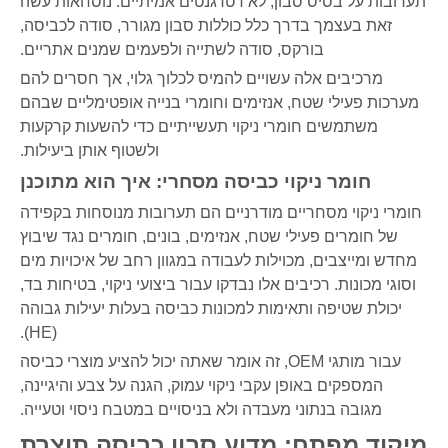
תערובות על בסיס סבון, לא דטרגנטים אמיתיים. נוסחאות עשה
זאת בעצמך בדרך כלל כוללות סבון מגורר, סודה לכביסה,
בורקס, סודה לשתייה ולפעמים שמנים אתריים.
מרכיבים אלה עשויים להמיס לכלוך גלוי, אך חסרים להם
מערכות פעילי שטח, אנזימים וחומרי בנייה אופטימליים שבהם
משתמשים חומרי ניקוי תעשייתיים כדי להשעות קרקעות
ולשטוף אותן ביעילות.
חומר ניקוי כביסה מסחרי: איך הוא מתוכנן
חומרי ניקוי מסחריים מודרניים הם תערובות מנוסחות בקפידה
של חומרים פעילי שטח, אנזימים, בונים, חומרים נגד שיבוץ
מחדש ומייצבים, מכוילות לעבודה במגוון רחב של איכויות מים
וסוגי מכונות. רכיבים אלו נבדקו עבור ביצועי ניקוי, בטיחות בד,
יכולת שטיפה ותאימות למכונות כביסה בעלות יעילות גבוהה
(HE).
עבור מותגי OEM, זה אומר שאתה יכול להציע מוצרי כביסה
המספקים באופן עקבי ניקוי עמוק, הגנה על צבע והיגיינה,
מגובה בנתוני מעבדה ולא בניסויים במטבח ניסוי וטעייה.
מיקוד מפתח: מדוע סבון כביסה תוצרת