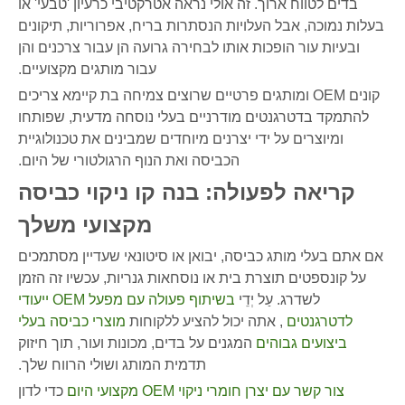
בדים לטווח ארוך. זה אולי נראה אטרקטיבי כרעיון 'טבעי' או
בעלות נמוכה, אבל העלויות הנסתרות בריח, אפרוריות, תיקונים
ובעיות עור הופכות אותו לבחירה גרועה הן עבור צרכנים והן
עבור מותגים מקצועיים.
קונים OEM ומותגים פרטיים שרוצים צמיחה בת קיימא צריכים
להתמקד בדטרגנטים מודרניים בעלי נוסחה מדעית, שפותחו
ומיוצרים על ידי יצרנים מיוחדים שמבינים את טכנולוגיית
הכביסה ואת הנוף הרגולטורי של היום.
קריאה לפעולה: בנה קו ניקוי כביסה
מקצועי משלך
אם אתם בעלי מותג כביסה, יבואן או סיטונאי שעדיין מסתמכים
על קונספטים תוצרת בית או נוסחאות גנריות, עכשיו זה הזמן
לשדרג. עַל יְדֵי
בשיתוף פעולה עם מפעל OEM ייעודי
לדטרגנטים
, אתה יכול להציע ללקוחות
מוצרי כביסה בעלי
ביצועים גבוהים
המגנים על בדים, מכונות ועור, תוך חיזוק
תדמית המותג ושולי הרווח שלך.
צור קשר עם יצרן חומרי ניקוי OEM מקצועי היום
כדי לדון