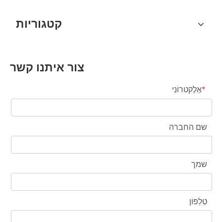
קטגוריות
צור איתנו קשר
אֶלֶקטרוֹנִי
*
שם החברה
שמך
טֵלֵפוֹן