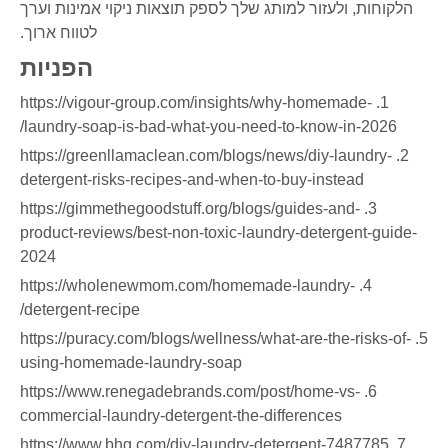
הלקוחות, ולעזור למותג שלך לספק תוצאות ניקוי אמינות וערך
לטווח ארוך.
הפניות
1. https://vigour-group.com/insights/why-homemade-
laundry-soap-is-bad-what-you-need-to-know-in-2026/
2. https://greenllamaclean.com/blogs/news/diy-laundry-
detergent-risks-recipes-and-when-to-buy-instead
3. https://gimmethegoodstuff.org/blogs/guides-and-
product-reviews/best-non-toxic-laundry-detergent-guide-
2024
4. https://wholenewmom.com/homemade-laundry-
detergent-recipe/
5. https://puracy.com/blogs/wellness/what-are-the-risks-of-
using-homemade-laundry-soap
6. https://www.renegadebrands.com/post/home-vs-
commercial-laundry-detergent-the-differences
7. https://www.bhg.com/diy-laundry-detergent-7487785