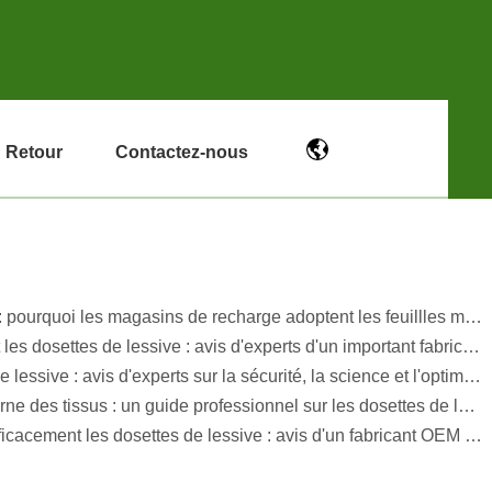
Retour
Contactez-nous
L'avenir du nettoyage durable : pourquoi les magasins de recharge adoptent les feuillles magasins de recharge adoptent les feuilles de détergent à lessive en vrac non emballées
Comment utiliser correctement les dosettes de lessive : avis d'experts d'un important fabricant de dosettes de lessive en Chine
Le guide ultime des dosettes de lessive : avis d'experts sur la sécurité, la science et l'optimisation de la puissance de nettoyage
La science de l'entretien moderne des tissus : un guide professionnel sur les dosettes de lessive, les adoucissants et les attrape-couleurs
Le guide ultime pour utiliser efficacement les dosettes de lessive : avis d'un fabricant OEM de premier plan