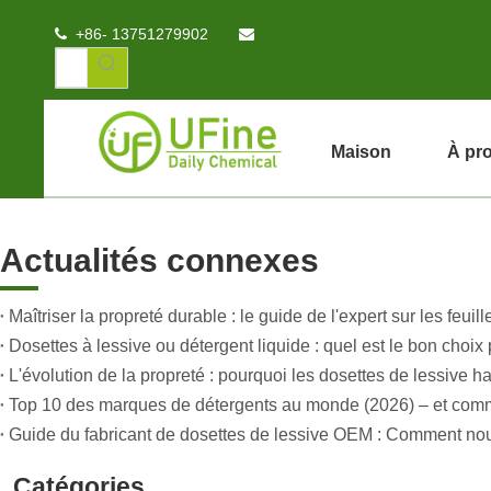
+86- 13751279902


Maison
À pr
Actualités connexes
Dosettes à lessive ou détergent liquide : quel est le bon choix 
Catégories