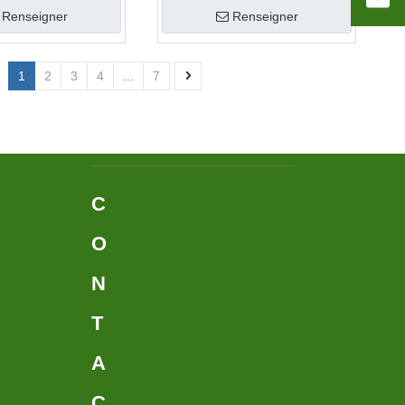
Renseigner
Renseigner
1
2
3
4
...
7
C
O
N
T
A
C