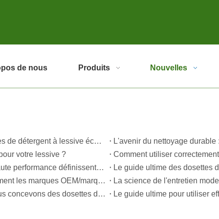
opos de nous
Produits
Nouvelles
Maîtriser la propreté durable : le guide de l'expert sur les feuilles de détergent à lessive écologique
pour votre lessive ?
L'évolution de la propreté : pourquoi les dosettes de lessive haute performance définissent l'avenir mondial de l'entretien des tissus
Top 10 des marques de détergents au monde (2026) – et comment les marques OEM/marque privée peuvent rivaliser
Guide du fabricant de dosettes de lessive OEM : Comment nous concevons des dosettes de détergent plus sûres et hautes performances pour les marques mondiales