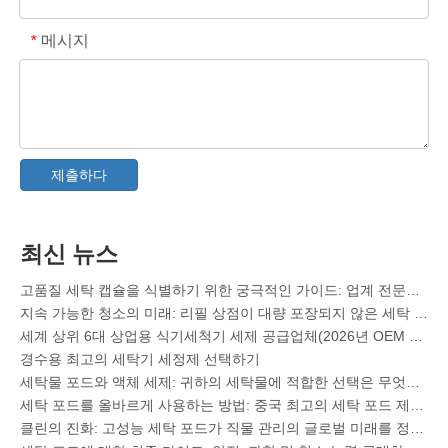
메시지
*
중국의 칼라 및 커프 얼룩 제거제 스프레이 OEM 제조업체
식기세척기 세제에 대한 최종 가이드: 포드 대. 정제 대. 가루
청정의 미래: 2026년에 식물 기반 식기세척기 포드가 트렌드인 이유
제출하다
식기세척기 포드 대 분말: 최고의 세제 선택을 위한 전문가 가이드
유리 제품 및 섬세한 품목을 위한 최고의 식기세척기 캡슐 선택에 대한 확실한 가이드
지속 가능한 청결 마스터하기: 친환경 세탁 세제 시트에 대한 전문가 가이드
최신 뉴스
고품질 세탁 캡슐을 식별하기 위한 궁극적인 가이드: 업계 전문가의 관점
지속 가능한 청소의 미래: 리필 상점이 대량 포장되지 않은 세탁 세제 시트를 수용하는 이유
세계 상위 6대 상업용 식기세척기 세제 공급업체(2026년 OEM 및 구매자 가이드)
경수용 최고의 세탁기 세정제 선택하기
세탁물 포드와 액체 세제: 귀하의 세탁물에 적합한 선택은 무엇입니까?
세탁 포드를 올바르게 사용하는 방법: 중국 최고의 세탁 포드 제조업체가 전하는 전문가의 통찰력
클린의 진화: 고성능 세탁 포드가 직물 관리의 글로벌 미래를 정의하는 이유
세탁 포드에 대한 최종 가이드: 안전, 과학 및 청소 능력 극대화에 대한 전문가의 통찰력
세계 10대 세제 브랜드(2026) - OEM/자체 상표 브랜드가 경쟁할 수 있는 방법