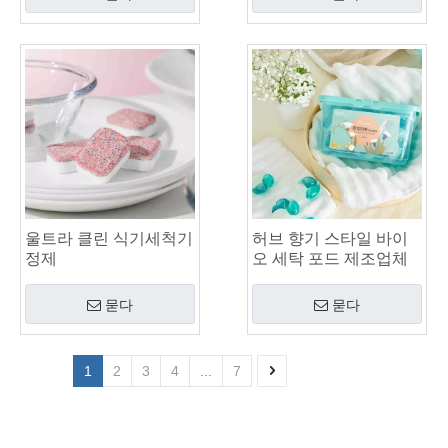
울트라 클린 식기세척기
허브 향기 스타일 바이
정제
오 세탁 포드 제조업체
묻다
묻다
1
2
3
4
...
7