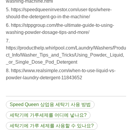
washing-machine.html
5. https://speedqueeninvestor.com/user-tips/where-
should-the-detergent-go-in-the-machine/
6. https://stppgroup.com/the-ultimate-guide-to-using-
washing-powder-dosage-tips-and-more/
7.
https://producthelp.whirlpool.com/Laundry/Washers/Produ
ct_Info/Washer_Tips_and_Tricks/Using_Powder,_Liquid,
_or_Single_Dose_Pod_Detergent
8. https://www.realsimple.com/when-to-use-liquid-vs-
powder-laundry-detergent-11843652
Speed ​​Queen 상업용 세탁기 사용 방법
세탁기에 가루세제를 어디에 넣나요?
세탁기에 가루 세제를 사용할 수 있나요?