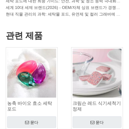
현대 직물 관리의 과학: 세탁물 포드, 유연제 및 컬러 그래버에 대한 전문 가이드
OEM 세탁 포드 제조업체 가이드: 글로벌 브랜드를 위한 보다 안전한 고성능 세제 포드를 설계하는 방법
세탁 포드를 효과적으로 사용하기 위한 궁극적인 가이드: 선도적인 OEM 제조업체의 통찰력
글로벌 브랜드가 이제 세탁용 포드를 선호하는 이유 – 중국 OEM 공장에서 얻은 통찰
관련 제품
유럽 ​​및 북미 지역 OEM 세탁 포드, 세탁 시트, 식기세척기 포드 및 정제 제조업체
중국의 칼라 및 커프 얼룩 제거제 스프레이 OEM 제조업체
식기세척기 세제에 대한 최종 가이드: 포드 대. 정제 대. 가루
청정의 미래: 2026년에 식물 기반 식기세척기 포드가 트렌드인 이유
식기세척기 포드 대 분말: 최고의 세제 선택을 위한 전문가 가이드
유리 제품 및 섬세한 품목을 위한 최고의 식기세척기 캡슐 선택에 대한 확실한 가이드
지속 가능한 청결 마스터하기: 친환경 세탁 세제 시트에 대한 전문가 가이드
고품질 세탁 캡슐을 식별하기 위한 궁극적인 가이드: 업계 전문가의 관점
지속 가능한 청소의 미래: 리필 상점이 대량 포장되지 않은 세탁 세제 시트를 수용하는 이유
세계 상위 6대 상업용 식기세척기 세제 공급업체(2026년 OEM 및 구매자 가이드)
경수용 최고의 세탁기 세정제 선택하기
농축 바이오 효소 세탁
크림슨 레드 식기세척기
세탁물 포드와 액체 세제: 귀하의 세탁물에 적합한 선택은 무엇입니까?
포드
정제
묻다
묻다