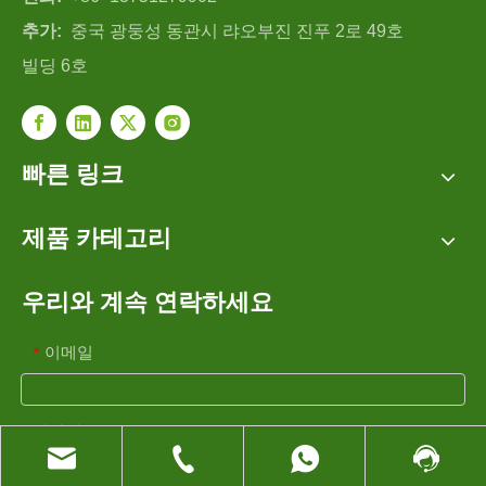
추가:
중국 광둥성 동관시 랴오부진 진푸 2로 49호
빌딩 6호
빠른 링크
제품 카테고리
우리와 계속 연락하세요
이메일
*
회사명