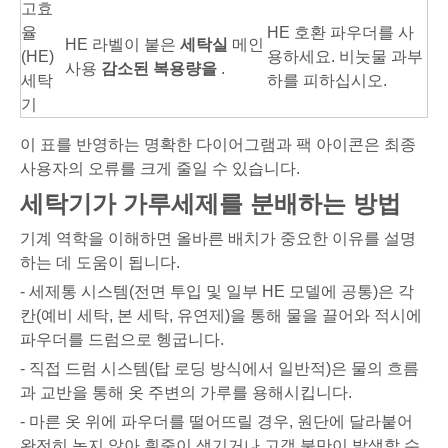
고효
율
HE 호환 파우더를 사
HE 라벨이 붙은
세탁실
메인
(HE)
용하세요. 비눗물 과부
사용
감소된 복용량을
.
세탁
하를 피하십시오.
기
이 표를 반영하는 명확한 다이어그램과 팩 아이콘은 최종
사용자의 오류를 크게 줄일 수 있습니다.
세탁기가 가루세제를 분배하는 방법
기계 역학을 이해하면 올바른 배치가 중요한 이유를 설명
하는 데 도움이 됩니다.
- 세제통 시스템(전면 투입 및 일부 HE 모델에 공통)은 각
칸(예비 세탁, 본 세탁, 유연제)을 통해 물을 끌어와 적시에
파우더를 드럼으로 헹굽니다.
- 직접 드럼 시스템(탑 로딩 방식에서 일반적)은 물의 흐름
과 교반을 통해 옷 주변의 가루를 용해시킵니다.
- 마른 옷 위에 파우더를 떨어뜨릴 경우, 원단에 달라붙어
완전히 녹지 않아 흰줄이 생기거나 고객 불만이 발생할 수