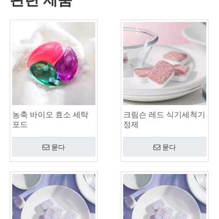
유럽 ​​및 북미 지역 OEM 세탁 포드, 세탁 시트, 식기세척기 포드 및 정제 제조업체
중국의 칼라 및 커프 얼룩 제거제 스프레이 OEM 제조업체
식기세척기 세제에 대한 최종 가이드: 포드 대. 정제 대. 가루
청정의 미래: 2026년에 식물 기반 식기세척기 포드가 트렌드인 이유
식기세척기 포드 대 분말: 최고의 세제 선택을 위한 전문가 가이드
유리 제품 및 섬세한 품목을 위한 최고의 식기세척기 캡슐 선택에 대한 확실한 가이드
지속 가능한 청결 마스터하기: 친환경 세탁 세제 시트에 대한 전문가 가이드
고품질 세탁 캡슐을 식별하기 위한 궁극적인 가이드: 업계 전문가의 관점
지속 가능한 청소의 미래: 리필 상점이 대량 포장되지 않은 세탁 세제 시트를 수용하는 이유
세계 상위 6대 상업용 식기세척기 세제 공급업체(2026년 OEM 및 구매자 가이드)
농축 바이오 효소 세탁
크림슨 레드 식기세척기
경수용 최고의 세탁기 세척제 정제 선택하기
포드
정제
세탁물 포드와 액체 세제: 귀하의 세탁물에 적합한 선택은 무엇입니까?
묻다
묻다