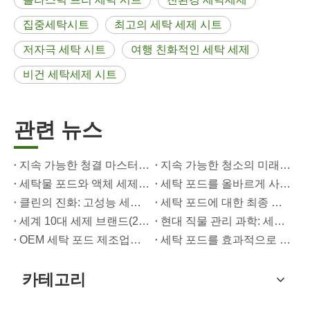
집중세탁시트
최고의 세탁 세제 시트
저자극 세탁 시트
여행 친화적인 세탁 세제
비건 세탁세제 시트
관련 뉴스
지속 가능한 청결 마스터하기: 친환경 세탁 세제 시트에 대한 전문가 가이드
지속 가능한 청소의 미래: 리필 상점이 대량 포장되지 않은 세탁 세제 시트를 수용하는 이유
세탁물 포드와 액체 세제: 귀하의 세탁물에 적합한 선택은 무엇입니까?
세탁 포드를 올바르게 사용하는 방법: 중국 최고의 세탁 포드 제조업체가 전하는 전문가의 통찰력
클린의 진화: 고성능 세탁 포드가 직물 관리의 글로벌 미래를 정의하는 이유
세탁 포드에 대한 최종 가이드: 안전, 과학 및 청소 능력 극대화에 대한 전문가의 통찰력
세계 10대 세제 브랜드(2026) - OEM/자체 상표 브랜드가 경쟁할 수 있는 방법
현대 직물 관리 과학: 세탁물 포드, 유연제 및 컬러 그래버에 대한 전문 가이드
OEM 세탁 포드 제조업체 가이드: 글로벌 브랜드를 위한 보다 안전한 고성능 세제 포드를 설계하는 방법
세탁 포드를 효과적으로 사용하기 위한 궁극적인 가이드: 선도적인 OEM 제조업체의 통찰력
카테고리