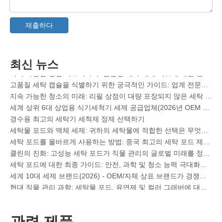
중국의 칼라 및 커프 얼룩 제거제 스프레이 OEM 제조업체
식기세척기 세제에 대한 최종 가이드: 포드 대. 정제 대. 가루
제출하다
청정의 미래: 2026년에 식물 기반 식기세척기 포드가 트렌드인 이유
식기세척기 포드 대 분말: 최고의 세제 선택을 위한 전문가 가이드
유리 제품 및 섬세한 품목을 위한 최고의 식기세척기 캡슐 선택에 대한 확실한 가이드
최신 뉴스
지속 가능한 청결 마스터하기: 친환경 세탁 세제 시트에 대한 전문가 가이드
고품질 세탁 캡슐을 식별하기 위한 궁극적인 가이드: 업계 전문가의 관점
지속 가능한 청소의 미래: 리필 상점이 대량 포장되지 않은 세탁 세제 시트를 수용하는 이유
세계 상위 6대 상업용 식기세척기 세제 공급업체(2026년 OEM 및 구매자 가이드)
경수용 최고의 세탁기 세척제 정제 선택하기
세탁물 포드와 액체 세제: 귀하의 세탁물에 적합한 선택은 무엇입니까?
세탁 포드를 올바르게 사용하는 방법: 중국 최고의 세탁 포드 제조업체가 전하는 전문가의 통찰력
클린의 진화: 고성능 세탁 포드가 직물 관리의 글로벌 미래를 정의하는 이유
세탁 포드에 대한 최종 가이드: 안전, 과학 및 청소 능력 극대화에 대한 전문가의 통찰력
세계 10대 세제 브랜드(2026) - OEM/자체 상표 브랜드가 경쟁할 수 있는 방법
현대 직물 관리 과학: 세탁물 포드, 유연제 및 컬러 그래버에 대한 전문 가이드
OEM 세탁 포드 제조업체 가이드: 글로벌 브랜드를 위한 보다 안전한 고성능 세제 포드를 설계하는 방법
세탁 포드를 효과적으로 사용하기 위한 궁극적인 가이드: 선도적인 OEM 제조업체의 통찰력
글로벌 브랜드가 이제 세탁용 포드를 선호하는 이유 - 중국 OEM 공장에서 얻은 통찰
관련 제품