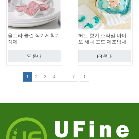
울트라 클린 식기세척기
허브 향기 스타일 바이
정제
오 세탁 포드 제조업체
묻다
묻다
1
2
3
4
...
7