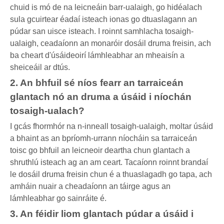
chuid is mó de na leicneáin barr-ualaigh, go hidéalach
sula gcuirtear éadaí isteach ionas go dtuaslagann an
púdar san uisce isteach. I roinnt samhlacha tosaigh-
ualaigh, ceadaíonn an monaróir dosáil druma freisin, ach
ba cheart d'úsáideoirí lámhleabhar an mheaisín a
sheiceáil ar dtús.
2. An bhfuil sé níos fearr an tarraiceán
glantach nó an druma a úsáid i níochán
tosaigh-ualach?
I gcás fhormhór na n-inneall tosaigh-ualaigh, moltar úsáid
a bhaint as an bpríomh-urrann níocháin sa tarraiceán
toisc go bhfuil an leicneoir deartha chun glantach a
shruthlú isteach ag an am ceart. Tacaíonn roinnt brandaí
le dosáil druma freisin chun é a thuaslagadh go tapa, ach
amháin nuair a cheadaíonn an táirge agus an
lámhleabhar go sainráite é.
3. An féidir liom glantach púdar a úsáid i