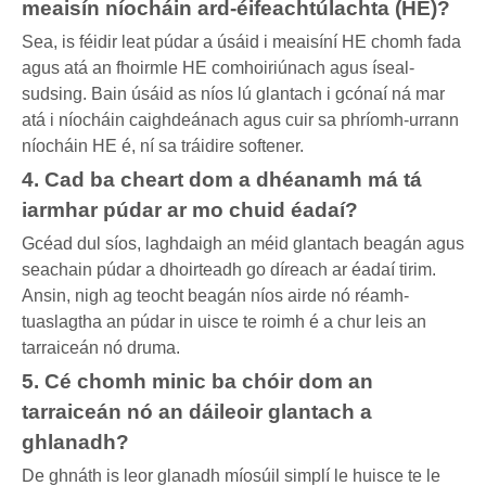
meaisín níocháin ard-éifeachtúlachta (HE)?
Sea, is féidir leat púdar a úsáid i meaisíní HE chomh fada
agus atá an fhoirmle HE comhoiriúnach agus íseal-
sudsing. Bain úsáid as níos lú glantach i gcónaí ná mar
atá i níocháin caighdeánach agus cuir sa phríomh-urrann
níocháin HE é, ní sa tráidire softener.
4. Cad ba cheart dom a dhéanamh má tá
iarmhar púdar ar mo chuid éadaí?
Gcéad dul síos, laghdaigh an méid glantach beagán agus
seachain púdar a dhoirteadh go díreach ar éadaí tirim.
Ansin, nigh ag teocht beagán níos airde nó réamh-
tuaslagtha an púdar in uisce te roimh é a chur leis an
tarraiceán nó druma.
5. Cé chomh minic ba chóir dom an
tarraiceán nó an dáileoir glantach a
ghlanadh?
De ghnáth is leor glanadh míosúil simplí le huisce te le