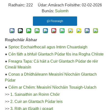
Radhairc:
222
Údar: Amárach Foilsithe: 02-02-2026
Bunús:
Suíomh
Fiosraigh
Roghchlár Ábhar
●
Sprioc Eochairfhocail agus Intinn Chuardaigh
●
Cén fáth a bhfuil Glantach Púdar fós ina Rogha Chliste
●
Freagra Tapa: Cá háit a Cuir Glantach Púdar de réir
Cineál Meaisín
●
Conas a Dhídháileann Meaisíní Níocháin Glantach
Púdar
●
Céim ar Chéim: Meaisíní Níocháin Tosaigh-Ualach
>>
1. Sainaithin an Roinn Chóir
>>
2. Cuir an Glantach Púdar leis
>>
3. Rith an tSraith i gceart