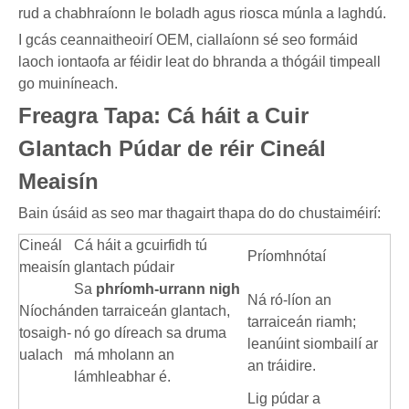
rud a chabhraíonn le boladh agus riosca múnla a laghdú.
I gcás ceannaitheoirí OEM, ciallaíonn sé seo formáid
laoch iontaofa ar féidir leat do bhranda a thógáil timpeall
go muiníneach.
Freagra Tapa: Cá háit a Cuir
Glantach Púdar de réir Cineál
Meaisín
Bain úsáid as seo mar thagairt thapa do do chustaiméirí:
Cineál
Cá háit a gcuirfidh tú
Príomhnótaí
meaisín
glantach púdair
Sa
phríomh-urrann nigh
Ná ró-líon an
Níochán
den tarraiceán glantach,
tarraiceán riamh;
tosaigh-
nó go díreach sa druma
leanúint siombailí ar
ualach
má mholann an
an tráidire.
lámhleabhar é.
Lig púdar a