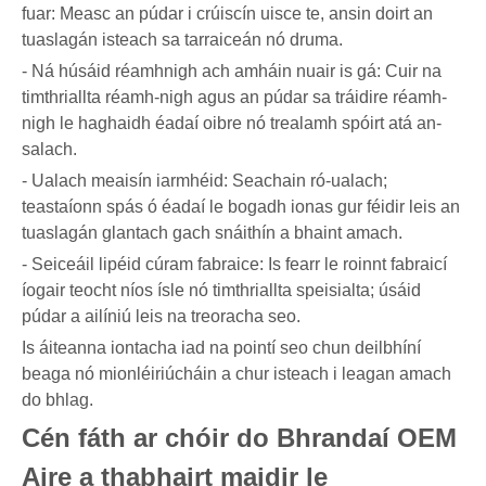
fuar: Measc an púdar i crúiscín uisce te, ansin doirt an
tuaslagán isteach sa tarraiceán nó druma.
- Ná húsáid réamhnigh ach amháin nuair is gá: Cuir na
timthriallta réamh-nigh agus an púdar sa tráidire réamh-
nigh le haghaidh éadaí oibre nó trealamh spóirt atá an-
salach.
- Ualach meaisín iarmhéid: Seachain ró-ualach;
teastaíonn spás ó éadaí le bogadh ionas gur féidir leis an
tuaslagán glantach gach snáithín a bhaint amach.
- Seiceáil lipéid cúram fabraice: Is fearr le roinnt fabraicí
íogair teocht níos ísle nó timthriallta speisialta; úsáid
púdar a ailíniú leis na treoracha seo.
Is áiteanna iontacha iad na pointí seo chun deilbhíní
beaga nó mionléiriúcháin a chur isteach i leagan amach
do bhlag.
Cén fáth ar chóir do Bhrandaí OEM
Aire a thabhairt maidir le