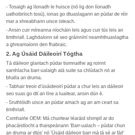
- Tosaigh ag líonadh le huisce (nó lig don líonadh
uathoibríoch tosú), ionas go dtuaslagann an púdar de réir
mar a shreabhann uisce isteach.
- Ansin cuir míreanna níocháin leis agus cuir tús leis an
timthriall. Laghdaíonn sé seo gráinníní neamhthuaslagtha
a ghreamaíonn den fhabraic.
2. Ag Úsáid Dáileoirí Tógtha
Tá dáileoir glantach púdar tiomnaithe ag roinnt
samhlacha barr-ualaigh atá suite sa chlúdach nó ar
bhalla an druma.
- Tabhair treoir d'úsáideoirí púdar a chur leis an dáileoir
seo suas go dtí an líne a luaitear, ansin dún é.
- Sruthlóidh uisce an púdar amach ag an am ceart sa
timthriall.
Comhairle OEM: Má chuirtear léaráid shimplí ar do
phacáistíocht a thaispeánann 'Barr-ualach – púdar chun
an druma ar dtús' nó 'Úsáid dáileoir barr má tá sé ar fáil'