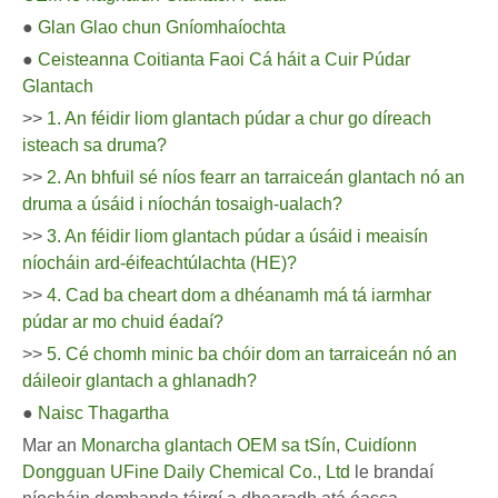
●
Glan Glao chun Gníomhaíochta
●
Ceisteanna Coitianta Faoi Cá háit a Cuir Púdar
Glantach
>>
1. An féidir liom glantach púdar a chur go díreach
isteach sa druma?
>>
2. An bhfuil sé níos fearr an tarraiceán glantach nó an
druma a úsáid i níochán tosaigh-ualach?
>>
3. An féidir liom glantach púdar a úsáid i meaisín
níocháin ard-éifeachtúlachta (HE)?
>>
4. Cad ba cheart dom a dhéanamh má tá iarmhar
púdar ar mo chuid éadaí?
>>
5. Cé chomh minic ba chóir dom an tarraiceán nó an
dáileoir glantach a ghlanadh?
●
Naisc Thagartha
Mar an
Monarcha glantach OEM sa tSín
,
Cuidíonn
Dongguan UFine Daily Chemical Co., Ltd
le brandaí