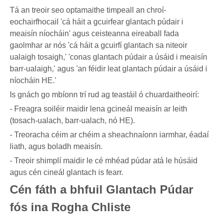
Tá an treoir seo optamaithe timpeall an chroí-
eochairfhocail 'cá háit a gcuirfear glantach púdair i
meaisín níocháin' agus ceisteanna eireaball fada
gaolmhar ar nós 'cá háit a gcuirfí glantach sa niteoir
ualaigh tosaigh,' 'conas glantach púdair a úsáid i meaisín
barr-ualaigh,' agus 'an féidir leat glantach púdair a úsáid i
níocháin HE.'
Is gnách go mbíonn trí rud ag teastáil ó chuardaitheoirí:
- Freagra soiléir maidir lena gcineál meaisín ar leith
(tosach-ualach, barr-ualach, nó HE).
- Treoracha céim ar chéim a sheachnaíonn iarmhar, éadaí
liath, agus boladh meaisín.
- Treoir shimplí maidir le cé mhéad púdar atá le húsáid
agus cén cineál glantach is fearr.
Cén fáth a bhfuil Glantach Púdar
fós ina Rogha Chliste