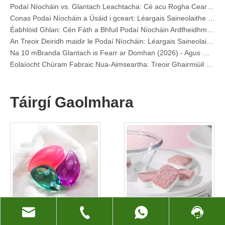
Conas Podaí Níocháin a Úsáid i gceart: Léargais Saineolaithe ó Monaróir Ceannasach Potaí Níocháin sa tSín
Éabhlóid Ghlan: Cén Fáth a Bhfuil Podaí Níocháin Ardfheidhmíochta ag Sainmhíniú Todhchaí Dhomhanda Chúram Fabraic
An Treoir Deiridh maidir le Podaí Níocháin: Léargais Saineolaithe ar Shábháilteacht, Eolaíocht, agus Cumhacht Glanta a Uasmhéadú
Na 10 mBranda Glantach is Fearr ar Domhan (2026) - Agus Mar is Féidir le Brandaí OEM/Lipéid Príobháideacha Dul san iomaíocht
Eolaíocht Chúram Fabraic Nua-Aimseartha: Treoir Ghairmiúil maidir le Podaí Níocháin, Soilteoirí agus Grabairí Datha
Treoir do Dhéantúsóirí Potaí Níocháin OEM: Mar a Dhéanaimid Innealtóir a Dhéanamh Níos Sábháilte, Potaí Glantach Ardfheidhmíochta do Bhrandaí Domhanda
An Treoir Deiridh maidir le Podaí Níocháin a Úsáid go hÉifeachtach: Léargais ó Monaróir Ceannaireachta OEM
Cén Fáth Is Fearr le Brandaí Domhanda Anois Podaí Níocháin - Léargas ónár Monarcha OEM sa tSín
Táirgí Gaolmhara
Podaí Níocháin OEM, Leatháin Níocháin, Podaí Miasniteoir agus Táibléad Monaróir don Eoraip agus i Meiriceá Thuaidh
Collar & Cuff Stain Remover Sprae Monaróir OEM sa tSín
An Treoir Deiridh maidir le Glantaigh Miasniteoir: Pods Vs. Táibléad Vs. Púdar
Todhchaí na Glan: Cén Fáth a Bhfuil Treoraíocht ag Podaí Miasniteoir Bunaithe ar Phlandaí in 2026
Podaí Miasniteoir vs Púdar: Treoir Shaineolaí Chun an Glantach is Fearr a Roghnú
An Treoir Dheifnídeach Chun Na Capsúil Miasniteoir is Fearr a Roghnú le haghaidh Earraí Gloine Agus Míreanna Míne
Glan Inbhuanaithe a Mháistreacht: Treoir an tSaineolaí ar Leatháin Ghlantacháin Éicea Níocháin
An Treoir Deiridh Chun Capsúil Níocháin Ardchaighdeáin a Aithint: Peirspictíocht Saineolaithe Tionscail
Todhchaí an Ghlantacháin Inbhuanaithe: Cén Fáth a Bhfuil Siopaí Athlíonta ag glacadh le Leatháin Ghlantacháin Níocháin Bhulc Neamhphacáilte
Na 6 Sholáthraí Glantach Miasniteoir Tráchtála is fearr ar domhan (2026 OEM & Treoir an Cheannaitheora)
Roghnú na Táibléad Glantóir Meaisín Níocháin is Fearr le haghaidh Uisce Crua
Podaí Níocháin Bith-
Táibléad Miasniteoir
Podaí Níocháin vs. Glantach Leachtacha: Cé acu Rogha Ceart do Do Níocháin?