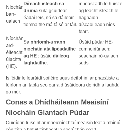
Díreach isteach sa
mheascadh le huisce
Níochán
druma
sula gcuirtear
ag teacht isteach le
barr-
éadaí leis, nó sa dáileoir
haghaidh
ualach
tiomnaithe má tá sé ar fáil.
díscaoileadh níos
fearr.
Níochán
Sa
phríomh-urrann
Úsáid púdar HE-
ard-
níocháin atá lipéadaithe
comhoiriúnach;
éifeacht
ag HE
; úsáid
dáileog
seachain ró-ualach
úlachta
laghdaithe
.
suds.
(HE).
Is féidir le léaráidí soiléire agus deilbhíní ar phacáiste a
léiríonn an tábla seo earráid úsáideora deiridh a laghdú
go mór.
Conas a Dhídháileann Meaisíní
Níocháin Glantach Púdar
Cuidíonn tuiscint ar mheicníochtaí meaisín leat a mhíniú
cén fáth a bhfuil tábhacht le socrúchán ceart.