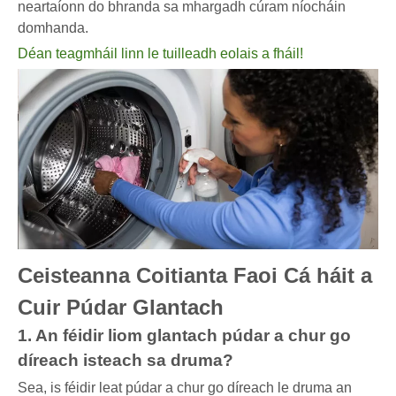
neartaíonn do bhranda sa mhargadh cúram níocháin
domhanda.
Déan teagmháil linn le tuilleadh eolais a fháil!
Ceisteanna Coitianta Faoi Cá háit a
Cuir Púdar Glantach
1. An féidir liom glantach púdar a chur go
díreach isteach sa druma?
Sea, is féidir leat púdar a chur go díreach le druma an