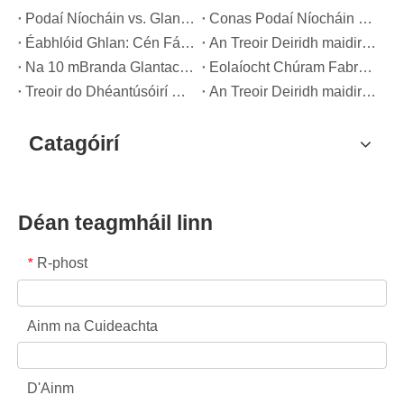
Podaí Níocháin vs. Glantach Leachtacha: Cé acu Rogha Ceart do Do Níocháin?
Conas Podaí Níocháin a Úsáid i gceart: Léargais Saineolaithe ó Monaróir Ceannasach Potaí Níocháin sa tSín
Éabhlóid Ghlan: Cén Fáth a Bhfuil Podaí Níocháin Ardfheidhmíochta ag Sainmhíniú Todhchaí Dhomhanda Chúram Fabraic
An Treoir Deiridh maidir le Podaí Níocháin: Léargais Saineolaithe ar Shábháilteacht, Eolaíocht, agus Cumhacht Glanta a Uasmhéadú
Na 10 mBranda Glantach is Fearr ar Domhan (2026) - Agus Mar is Féidir le Brandaí OEM/Lipéid Príobháideacha Dul san iomaíocht
Eolaíocht Chúram Fabraic Nua-Aimseartha: Treoir Ghairmiúil maidir le Podaí Níocháin, Soilteoirí agus Grabairí Datha
Treoir do Dhéantúsóirí Potaí Níocháin OEM: Mar a Dhéanaimid Innealtóir a Dhéanamh Níos Sábháilte, Potaí Glantach Ardfheidhmíochta do Bhrandaí Domhanda
An Treoir Deiridh maidir le Podaí Níocháin a Úsáid go hÉifeachtach: Léargais ó Monaróir Ceannaireachta OEM
Catagóirí
Déan teagmháil linn
R-phost
*
Ainm na Cuideachta
D'Ainm