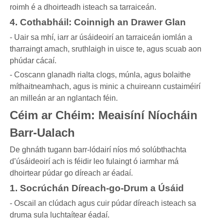
roimh é a dhoirteadh isteach sa tarraiceán.
4. Cothabháil: Coinnigh an Drawer Glan
- Uair sa mhí, iarr ar úsáideoirí an tarraiceán iomlán a
tharraingt amach, sruthlaigh in uisce te, agus scuab aon
phúdar cácaí.
- Coscann glanadh rialta clogs, múnla, agus bolaithe
míthaitneamhach, agus is minic a chuireann custaiméirí
an milleán ar an nglantach féin.
Céim ar Chéim: Meaisíní Níocháin
Barr-Ualach
De ghnáth tugann barr-lódairí níos mó solúbthachta
d’úsáideoirí ach is féidir leo fulaingt ó iarmhar má
dhoirtear púdar go díreach ar éadaí.
1. Socrúchán Díreach-go-Drum a Úsáid
- Oscail an clúdach agus cuir púdar díreach isteach sa
druma sula luchtaítear éadaí.