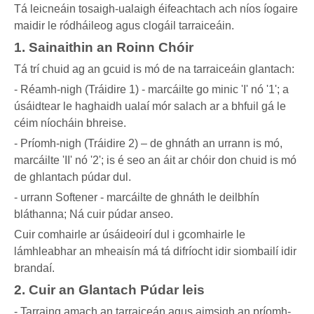
Tá leicneáin tosaigh-ualaigh éifeachtach ach níos íogaire
maidir le ródháileog agus clogáil tarraiceáin.
1. Sainaithin an Roinn Chóir
Tá trí chuid ag an gcuid is mó de na tarraiceáin glantach:
- Réamh-nigh (Tráidire 1) - marcáilte go minic 'I' nó '1'; a
úsáidtear le haghaidh ualaí mór salach ar a bhfuil gá le
céim níocháin bhreise.
- Príomh-nigh (Tráidire 2) – de ghnáth an urrann is mó,
marcáilte 'II' nó '2'; is é seo an áit ar chóir don chuid is mó
de ghlantach púdar dul.
- urrann Softener - marcáilte de ghnáth le deilbhín
bláthanna; Ná cuir púdar anseo.
Cuir comhairle ar úsáideoirí dul i gcomhairle le
lámhleabhar an mheaisín má tá difríocht idir siombailí idir
brandaí.
2. Cuir an Glantach Púdar leis
- Tarraing amach an tarraiceán agus aimsigh an príomh-