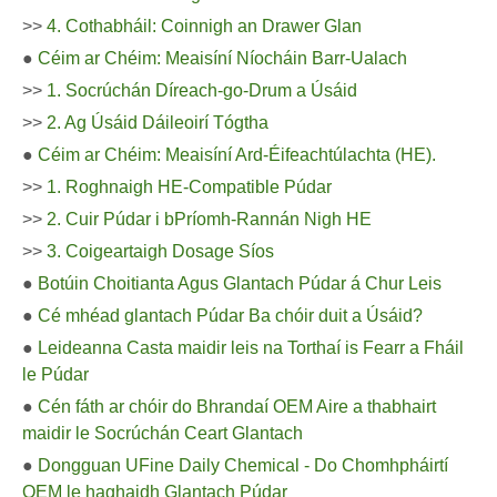
>>
4. Cothabháil: Coinnigh an Drawer Glan
●
Céim ar Chéim: Meaisíní Níocháin Barr-Ualach
>>
1. Socrúchán Díreach-go-Drum a Úsáid
>>
2. Ag Úsáid Dáileoirí Tógtha
●
Céim ar Chéim: Meaisíní Ard-Éifeachtúlachta (HE).
>>
1. Roghnaigh HE-Compatible Púdar
>>
2. Cuir Púdar i bPríomh-Rannán Nigh HE
>>
3. Coigeartaigh Dosage Síos
●
Botúin Choitianta Agus Glantach Púdar á Chur Leis
●
Cé mhéad glantach Púdar Ba chóir duit a Úsáid?
●
Leideanna Casta maidir leis na Torthaí is Fearr a Fháil
le Púdar
●
Cén fáth ar chóir do Bhrandaí OEM Aire a thabhairt
maidir le Socrúchán Ceart Glantach
●
Dongguan UFine Daily Chemical - Do Chomhpháirtí
OEM le haghaidh Glantach Púdar