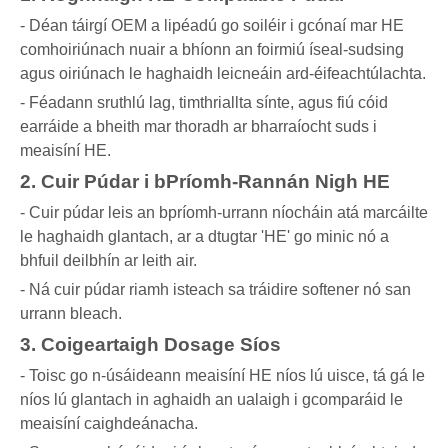
- Déan táirgí OEM a lipéadú go soiléir i gcónaí mar HE
comhoiriúnach nuair a bhíonn an foirmiú íseal-sudsing
agus oiriúnach le haghaidh leicneáin ard-éifeachtúlachta.
- Féadann sruthlú lag, timthriallta sínte, agus fiú cóid
earráide a bheith mar thoradh ar bharraíocht suds i
meaisíní HE.
2. Cuir Púdar i bPríomh-Rannán Nigh HE
- Cuir púdar leis an bpríomh-urrann níocháin atá marcáilte
le haghaidh glantach, ar a dtugtar 'HE' go minic nó a
bhfuil deilbhín ar leith air.
- Ná cuir púdar riamh isteach sa tráidire softener nó san
urrann bleach.
3. Coigeartaigh Dosage Síos
- Toisc go n-úsáideann meaisíní HE níos lú uisce, tá gá le
níos lú glantach in aghaidh an ualaigh i gcomparáid le
meaisíní caighdeánacha.