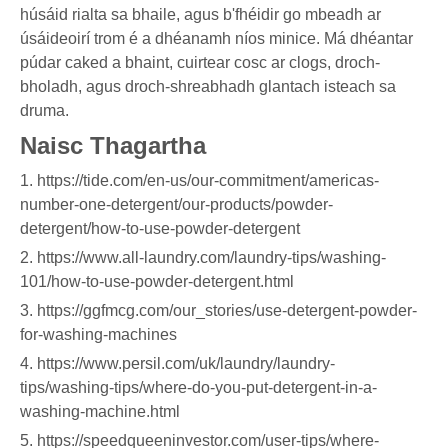
húsáid rialta sa bhaile, agus b'fhéidir go mbeadh ar
úsáideoirí trom é a dhéanamh níos minice. Má dhéantar
púdar caked a bhaint, cuirtear cosc ​​​​ar clogs, droch-
bholadh, agus droch-shreabhadh glantach isteach sa
druma.
Naisc Thagartha
1. https://tide.com/en-us/our-commitment/americas-
number-one-detergent/our-products/powder-
detergent/how-to-use-powder-detergent
2. https://www.all-laundry.com/laundry-tips/washing-
101/how-to-use-powder-detergent.html
3. https://ggfmcg.com/our_stories/use-detergent-powder-
for-washing-machines
4. https://www.persil.com/uk/laundry/laundry-
tips/washing-tips/where-do-you-put-detergent-in-a-
washing-machine.html
5. https://speedqueeninvestor.com/user-tips/where-