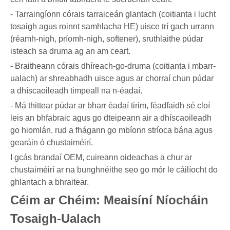
- Tarraingíonn córais tarraiceán glantach (coitianta i lucht
tosaigh agus roinnt samhlacha HE) uisce trí gach urrann
(réamh-nigh, príomh-nigh, softener), sruthlaithe púdar
isteach sa druma ag an am ceart.
- Braitheann córais dhíreach-go-druma (coitianta i mbarr-
ualach) ar shreabhadh uisce agus ar chorraí chun púdar
a dhíscaoileadh timpeall na n-éadaí.
- Má thittear púdar ar bharr éadaí tirim, féadfaidh sé cloí
leis an bhfabraic agus go dteipeann air a dhíscaoileadh
go hiomlán, rud a fhágann go mbíonn stríoca bána agus
gearáin ó chustaiméirí.
I gcás brandaí OEM, cuireann oideachas a chur ar
chustaiméirí ar na bunghnéithe seo go mór le cáilíocht do
ghlantach a bhraitear.
Céim ar Chéim: Meaisíní Níocháin
Tosaigh-Ualach