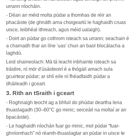
urrann níocháin.
- Déan an méid molta púdar a thomhas de réir an
phacáiste (de ghnáth arna choigeartú le haghaidh cruas
uisce, leibhéal ithreach, agus méid ualaigh).
- Doirt an púdar go cothrom isteach sa urrann; seachain é
a charnadh thar an líne 'uas' chun an baol blocálacha a
laghdú.
Leid shaineolach: Má tá leacht inbhainte isteach sa
tráidire, ní mór d'úsáideoirí é a thógáil amach sula
gcuirtear púdar; ar shlí eile ní fhéadfaidh púdar a
dháileadh i gceart.
3. Rith an tSraith i gceart
- Roghnaigh teocht ag a bhfuil do phúdar deartha lena
thuaslagadh (30–60°C go minic; seiceáil na moltaí ar an
bpacáiste).
- Le haghaidh níochán fuar go minic, mol púdar “fuar-
ghníomhach” nó réamh-thuaslagtar an púdar in uisce te