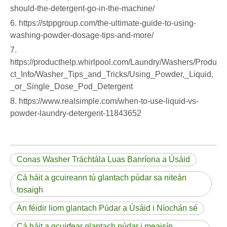
should-the-detergent-go-in-the-machine/
6. https://stppgroup.com/the-ultimate-guide-to-using-
washing-powder-dosage-tips-and-more/
7.
https://producthelp.whirlpool.com/Laundry/Washers/Produ
ct_Info/Washer_Tips_and_Tricks/Using_Powder,_Liquid,
_or_Single_Dose_Pod_Detergent
8. https://www.realsimple.com/when-to-use-liquid-vs-
powder-laundry-detergent-11843652
Conas Washer Tráchtála Luas Banríona a Úsáid
Cá háit a gcuireann tú glantach púdar sa niteán
tosaigh
An féidir liom glantach Púdar a Úsáid i Níochán sé
Cá háit a gcuirfear glantach púdar i meaisín