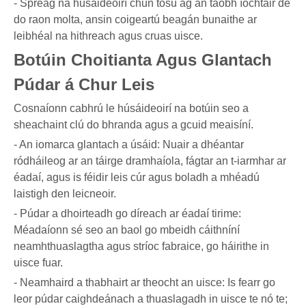
- Spreag na húsáideoirí chun tosú ag an taobh íochtair de
do raon molta, ansin coigeartú beagán bunaithe ar
leibhéal na hithreach agus cruas uisce.
Botúin Choitianta Agus Glantach
Púdar á Chur Leis
Cosnaíonn cabhrú le húsáideoirí na botúin seo a
sheachaint clú do bhranda agus a gcuid meaisíní.
- An iomarca glantach a úsáid: Nuair a dhéantar
ródháileog ar an táirge dramhaíola, fágtar an t-iarmhar ar
éadaí, agus is féidir leis cúr agus boladh a mhéadú
laistigh den leicneoir.
- Púdar a dhoirteadh go díreach ar éadaí tirime:
Méadaíonn sé seo an baol go mbeidh cáithníní
neamhthuaslagtha agus stríoc fabraice, go háirithe in
uisce fuar.
- Neamhaird a thabhairt ar theocht an uisce: Is fearr go
leor púdar caighdeánach a thuaslagadh in uisce te nó te;