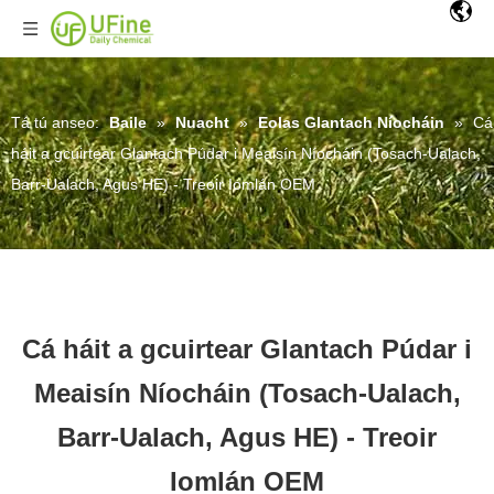
Tá tú anseo:
Baile
»
Nuacht
»
Eolas Glantach Níocháin
»
Cá
háit a gcuirtear Glantach Púdar i Meaisín Níocháin (Tosach-Ualach,
Barr-Ualach, Agus HE) - Treoir Iomlán OEM
Cá háit a gcuirtear Glantach Púdar i
Meaisín Níocháin (Tosach-Ualach,
Barr-Ualach, Agus HE) - Treoir
Iomlán OEM