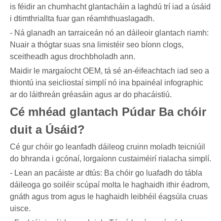
is féidir an chumhacht glantacháin a laghdú trí iad a úsáid
i dtimthriallta fuar gan réamhthuaslagadh.
- Ná glanadh an tarraiceán nó an dáileoir glantach riamh:
Nuair a thógtar suas sna limistéir seo bíonn clogs,
sceitheadh ​​agus drochbholadh ann.
Maidir le margaíocht OEM, tá sé an-éifeachtach iad seo a
thiontú ina seicliostaí simplí nó ina bpainéal infographic
ar do láithreán gréasáin agus ar do phacáistiú.
Cé mhéad glantach Púdar Ba chóir
duit a Úsáid?
Cé gur chóir go leanfadh dáileog cruinn moladh teicniúil
do bhranda i gcónaí, lorgaíonn custaiméirí rialacha simplí.
- Lean an pacáiste ar dtús: Ba chóir go luafadh do tábla
dáileoga go soiléir scúpaí molta le haghaidh ithir éadrom,
gnáth agus trom agus le haghaidh leibhéil éagsúla cruas
uisce.