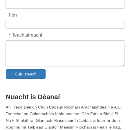
Fón
Teachtaireacht
*
Collar & Cuff Stain Remover Sprae Monaróir OEM sa tSín
An Treoir Deiridh maidir le Glantaigh Miasniteoir: Pods Vs. Táibléad Vs. Púdar
Todhchaí na Glan: Cén Fáth a Bhfuil Treoraíocht ag Podaí Miasniteoir Bunaithe ar Phlandaí in 2026
Cuir isteach
Podaí Miasniteoir vs Púdar: Treoir Shaineolaí Chun an Glantach is Fearr a Roghnú
An Treoir Dheifnídeach Chun Na Capsúil Miasniteoir is Fearr a Roghnú le haghaidh Earraí Gloine Agus Míreanna Míne
Glan Inbhuanaithe a Mháistreacht: Treoir an tSaineolaí ar Leatháin Ghlantacháin Éicea Níocháin
Nuacht is Déanaí
An Treoir Deiridh Chun Capsúil Níocháin Ardchaighdeáin a Aithint: Peirspictíocht Saineolaithe Tionscail
Todhchaí an Ghlantacháin Inbhuanaithe: Cén Fáth a Bhfuil Siopaí Athlíonta ag glacadh le Leatháin Ghlantacháin Níocháin Bhulc Neamhphacáilte
Na 6 Sholáthraí Glantach Miasniteoir Tráchtála is fearr ar domhan (2026 OEM & Treoir an Cheannaitheora)
Roghnú na Táibléad Glantóir Meaisín Níocháin is Fearr le haghaidh Uisce Crua
Podaí Níocháin vs. Glantach Leachtacha: Cé acu Rogha Ceart do Do Níocháin?