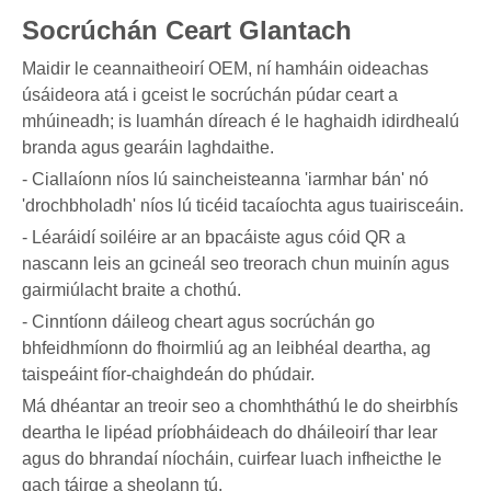
Socrúchán Ceart Glantach
Maidir le ceannaitheoirí OEM, ní hamháin oideachas
úsáideora atá i gceist le socrúchán púdar ceart a
mhúineadh; is luamhán díreach é le haghaidh idirdhealú
branda agus gearáin laghdaithe.
- Ciallaíonn níos lú saincheisteanna 'iarmhar bán' nó
'drochbholadh' níos lú ticéid tacaíochta agus tuairisceáin.
- Léaráidí soiléire ar an bpacáiste agus cóid QR a
nascann leis an gcineál seo treorach chun muinín agus
gairmiúlacht braite a chothú.
- Cinntíonn dáileog cheart agus socrúchán go
bhfeidhmíonn do fhoirmliú ag an leibhéal deartha, ag
taispeáint fíor-chaighdeán do phúdair.
Má dhéantar an treoir seo a chomhtháthú le do sheirbhís
deartha le lipéad príobháideach do dháileoirí thar lear
agus do bhrandaí níocháin, cuirfear luach infheicthe le
gach táirge a sheolann tú.