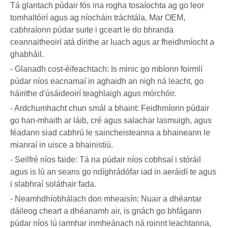
Tá glantach púdair fós ina rogha tosaíochta ag go leor
tomhaltóirí agus ag níocháin tráchtála. Mar OEM,
cabhraíonn púdar suite i gceart le do bhranda
ceannaitheoirí atá dírithe ar luach agus ar fheidhmíocht a
ghabháil.
- Glanadh cost-éifeachtach: Is minic go mbíonn foirmlí
púdar níos eacnamaí in aghaidh an nigh ná leacht, go
háirithe d'úsáideoirí teaghlaigh agus mórchóir.
- Ardchumhacht chun smál a bhaint: Feidhmíonn púdair
go han-mhaith ar láib, cré agus salachar lasmuigh, agus
féadann siad cabhrú le saincheisteanna a bhaineann le
mianraí in uisce a bhainistiú.
- Seilfré níos faide: Tá na púdair níos cobhsaí i stóráil
agus is lú an seans go ndíghrádófar iad in aeráidí te agus
i slabhraí soláthair fada.
- Neamhdhíobhálach don mheaisín: Nuair a dhéantar
dáileog cheart a dhéanamh air, is gnách go bhfágann
púdar níos lú iarmhar inmheánach ná roinnt leachtanna,