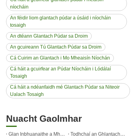
níocháin
An féidir liom glantach púdar a úsáid i níocháin
tosaigh
An dtéann Glantach Púdar sa Droim
An gcuireann Tú Glantach Púdar sa Droim
Cá Cuirim an Glantach i Mo Mheaisín Níochán
Cá háit a gcuirfear an Púdar Níocháin i Lódálaí
Tosaigh
Cá háit a ndéanfaidh mé Glantach Púdar sa Niteoir
Ualach Tosaigh
Nuacht Gaolmhar
Glan Inbhuanaithe a Mháistreacht: Treoir an tSaineolaí ar Leatháin Ghlantacháin Éicea Níocháin
Todhchaí an Ghlantacháin Inbhuanaithe: Cén Fáth a Bhfuil Siopaí Athlíonta ag glacadh le Leatháin Ghlantacháin Níocháin Bhulc Neamhphacáilte