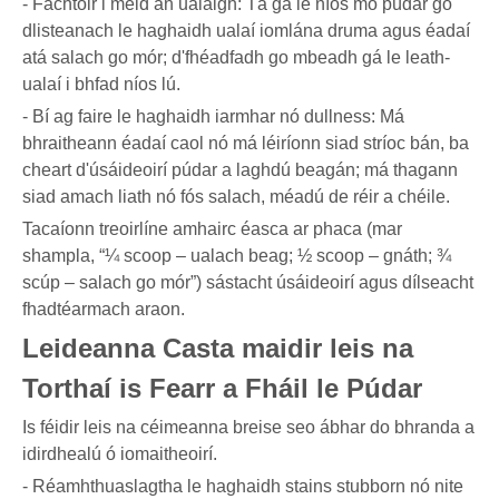
- Fachtóir i méid an ualaigh: Tá gá le níos mó púdar go
dlisteanach le haghaidh ualaí iomlána druma agus éadaí
atá salach go mór; d'fhéadfadh go mbeadh gá le leath-
ualaí i bhfad níos lú.
- Bí ag faire le haghaidh iarmhar nó dullness: Má
bhraitheann éadaí caol nó má léiríonn siad stríoc bán, ba
cheart d'úsáideoirí púdar a laghdú beagán; má thagann
siad amach liath nó fós salach, méadú de réir a chéile.
Tacaíonn treoirlíne amhairc éasca ar phaca (mar
shampla, “¼ scoop – ualach beag; ½ scoop – gnáth; ¾
scúp – salach go mór”) sástacht úsáideoirí agus dílseacht
fhadtéarmach araon.
Leideanna Casta maidir leis na
Torthaí is Fearr a Fháil le Púdar
Is féidir leis na céimeanna breise seo ábhar do bhranda a
idirdhealú ó iomaitheoirí.
- Réamhthuaslagtha le haghaidh stains stubborn nó nite