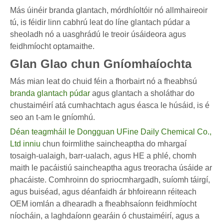
Más úinéir branda glantach, mórdhíoltóir nó allmhaireoir
tú, is féidir linn cabhrú leat do líne glantach púdar a
sheoladh nó a uasghrádú le treoir úsáideora agus
feidhmíocht optamaithe.
Glan Glao chun Gníomhaíochta
Más mian leat do chuid féin a fhorbairt nó a fheabhsú
branda glantach púdar
agus glantach a sholáthar do
chustaiméirí atá cumhachtach agus éasca le húsáid, is é
seo an t-am le gníomhú.
Déan teagmháil le Dongguan UFine Daily Chemical Co.,
Ltd inniu
chun foirmlithe saincheaptha do mhargaí
tosaigh-ualaigh, barr-ualach, agus HE a phlé, chomh
maith le pacáistiú saincheaptha agus treoracha úsáide ar
phacáiste. Comhroinn do spriocmhargadh, suíomh táirgí,
agus buiséad, agus déanfaidh ár bhfoireann réiteach
OEM iomlán a dhearadh a fheabhsaíonn feidhmíocht
níocháin, a laghdaíonn gearáin ó chustaiméirí, agus a