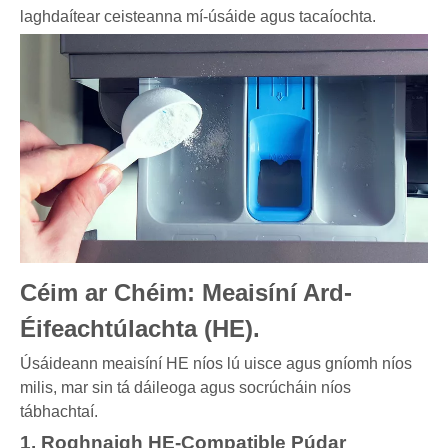
laghdaítear ceisteanna mí-úsáide agus tacaíochta.
Céim ar Chéim: Meaisíní Ard-
Éifeachtúlachta (HE).
Úsáideann meaisíní HE níos lú uisce agus gníomh níos
milis, mar sin tá dáileoga agus socrúcháin níos
tábhachtaí.
1. Roghnaigh HE-Compatible Púdar