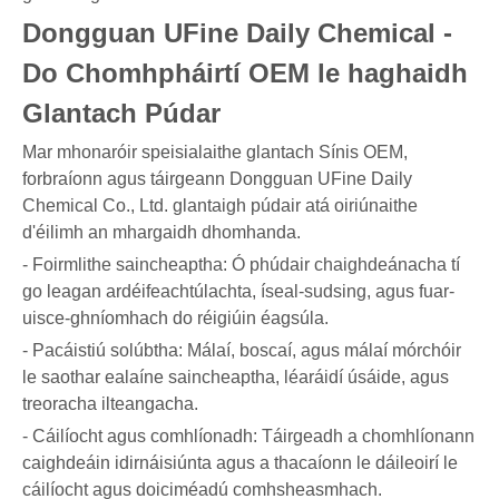
Dongguan UFine Daily Chemical -
Do Chomhpháirtí OEM le haghaidh
Glantach Púdar
Mar mhonaróir speisialaithe glantach Sínis OEM,
forbraíonn agus táirgeann Dongguan UFine Daily
Chemical Co., Ltd. glantaigh púdair atá oiriúnaithe
d'éilimh an mhargaidh dhomhanda.
- Foirmlithe saincheaptha: Ó phúdair chaighdeánacha tí
go leagan ardéifeachtúlachta, íseal-sudsing, agus fuar-
uisce-ghníomhach do réigiúin éagsúla.
- Pacáistiú solúbtha: Málaí, boscaí, agus málaí mórchóir
le saothar ealaíne saincheaptha, léaráidí úsáide, agus
treoracha ilteangacha.
- Cáilíocht agus comhlíonadh: Táirgeadh a chomhlíonann
caighdeáin idirnáisiúnta agus a thacaíonn le dáileoirí le
cáilíocht agus doiciméadú comhsheasmhach.