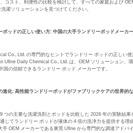
、コスト、利便性の比較を検討して、すべての家庭および OEM
な洗濯ソリューションを見つけてください。
ーポッドの正しい使い方: 中国の大手ランドリーポッドメーカ
y Chemical Co., Ltd. の専門的なヒントでランドリー ポッドの正し
fine Daily Chemical Co., Ltd. は、OEM ソリューショ
国の信頼できるランドリー ポッド メーカーです。
の進化: 高性能ランドリーポッドがファブリックケアの世界的
 つ​​の主要な洗濯洗剤とポッドを比較した 2026 年の実験結
通じてランドリー ポッドが液体の 4 倍の洗浄力を提供する理
手 OEM メーカーである東莞 Ufine から専門的な調達アドバ