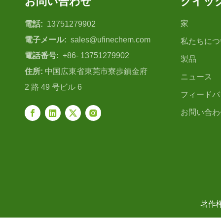
お問い合わせ
クイッ
家
電話:
13751279902
電子メール:
sales@ufinechem.com
私たちにつ
電話番号:
+86- 13751279902
製品
住所:
中国広東省東莞市寮歩鎮金府
ニュース
2 路 49 号ビル 6
フィードバ
お問い合わ
著作権 