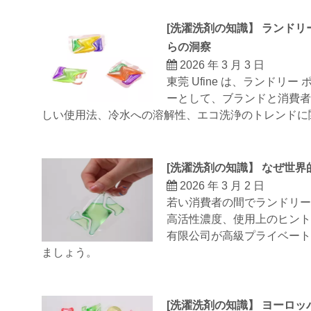
[
洗濯洗剤の知識
】
ランドリ
らの洞察
2026 年 3 月 3 日
東莞 Ufine は、ランドリ
ーとして、ブランドと消費
しい使用法、冷水への溶解性、エコ洗浄のトレンドに
[
洗濯洗剤の知識
】
なぜ世界
2026 年 3 月 2 日
若い消費者の間でランドリー
高活性濃度、使用上のヒン
有限公司が高級プライベー
ましょう。
[
洗濯洗剤の知識
】
ヨーロッ