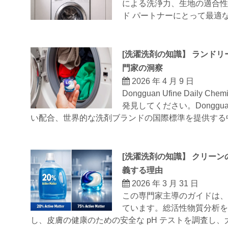
による洗浄力、生地の適合性
ド パートナーにとって最適
[
洗濯洗剤の知識
】
ランドリ
門家の洞察
2026 年 4 月 9 日
Dongguan Ufine Dail
発見してください。Dongguan U
い配合、世界的な洗剤ブランドの国際標準を提供する中
[
洗濯洗剤の知識
】
クリーン
義する理由
2026 年 3 月 31 日
この専門家主導のガイドは、9
ています。総活性物質分析を
し、皮膚の健康のための安全な pH テストを調査し、大