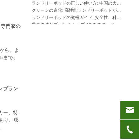
クリーンの進化: 高性能ランドリーポッドがファブリックケアの世界的な未来を定義する理由
ランドリーポッドの究極ガイド: 安全性、科学、洗浄力の最大化に関する専門家の洞察
世界の洗剤ブランド トップ 10 (2026) – そして OEM/プライベート ラベル ブランドがどのように競争できるか
現代のファブリックケアの科学: ランドリーポッド、柔軟剤、カラーグラバーの専門ガイド
る専門家の
OEM ランドリー ポッド メーカーガイド: 世界的なブランド向けに、より安全で高性能な洗剤ポッドを設計する方法
ランドリーポッドを効果的に使用するための究極のガイド: 大手 OEM メーカーからの洞察
なぜ世界的ブランドがランドリーポッドを好むのか – 中国の OEM 工場からの洞察
密から、よ
ヨーロッパおよび北米向けのランドリー ポッド、ランドリー シート、食器洗い機ポッド、タブレットの OEM メーカー
コルまで、
衿・袖口汚れ落としスプレー中国OEMメーカー
食器洗い機用洗剤の究極ガイド: ポッド vs.タブレット vs.粉
クリーンの未来: 2026 年に植物由来の食器洗い機ポッドがトレンドになる理由
食器洗い機ポッドと粉末洗剤: 最適な洗剤を選択するための専門ガイド
ル ブラン
ガラス製品やデリケートなアイテムに最適な食洗機用カプセルを選ぶための決定版ガイド
持続可能な清潔をマスターする: エコ洗濯洗剤シートの専門家ガイド
高品質のランドリーカプセルを見分ける究極のガイド: 業界専門家の視点
持続可能なクリーニングの未来: 詰め替え店が包装されていない大量の洗濯洗剤シートを採用する理由
ーカー、特
世界の業務用食器洗い機用洗剤サプライヤー トップ 6 (2026 年の OEM およびバイヤーズ ガイド)
力があり、環
硬水に最適な洗濯機クリーナータブレットの選択
。
ランドリーポッドと液体洗剤: あなたの洗濯物にはどちらが正しい選択ですか?