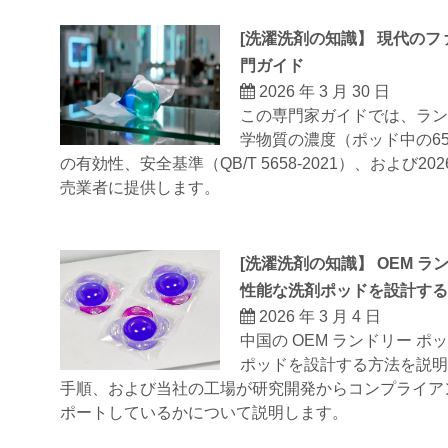
[
洗濯洗剤の知識
】
現代のフ
門ガイド
2026 年 3 月 30 日
この専門家ガイドでは、ラン
学物質の濃度（ポッド中の6
の有効性、安全基準（QB/T 5658-2021）、お
売業者に提供します。
[
洗濯洗剤の知識
】
OEM 
性能な洗剤ポッドを設計する
2026 年 3 月 4 日
中国の OEM ランドリー 
ポッドを設計する方法を説明
手順、および当社の工場が研究開発からコンプライア
ポートしているかについて説明します。