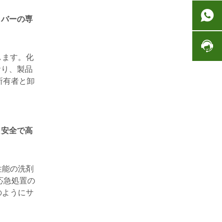
ラバーの専
します。化
おり、製品
ド所有者と卸
り安全で高
性能の洗剤
応急処置の
のようにサ