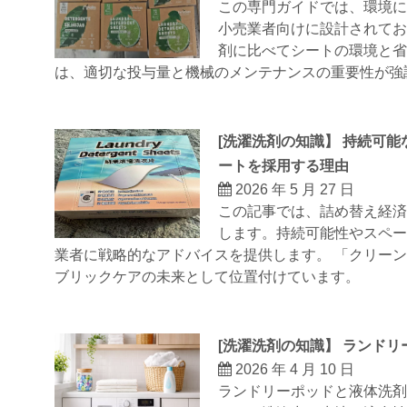
この専門ガイドでは、環境
小売業者向けに設計されて
剤に比べてシートの環境と
は、適切な投与量と機械のメンテナンスの重要性が強
[
洗濯洗剤の知識
】
持続可能
ートを採用する理由
2026 年 5 月 27 日
この記事では、詰め替え経
します。持続可能性やスペ
業者に戦略的なアドバイスを提供します。 「クリー
ブリックケアの未来として位置付けています。
[
洗濯洗剤の知識
】
ランドリ
2026 年 4 月 10 日
ランドリーポッドと液体洗剤