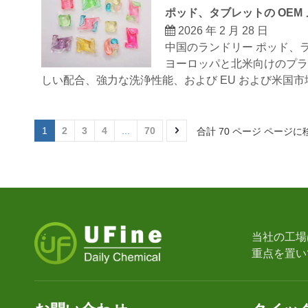
ポッド、タブレットの OEM
2026 年 2 月 28 日
中国のランドリー ポッド、ラ
ヨーロッパと北米向けのプラ
しい配合、強力な洗浄性能、および EU および米国市場
1
2
3
4
...
70
合計 70 ページ ページに
当社の工場
重点を置い