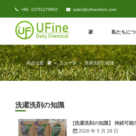
+86- 13751279902
sales@ufinechem.com


家
私たちにつ
現在位置:
家
»
ニュース
»
洗濯洗剤の知識
洗濯洗剤の知識
[
洗濯洗剤の知識
】
持続可能
2026 年 5 月 28 日