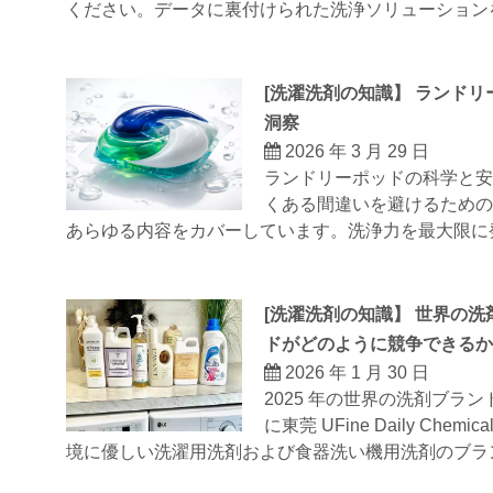
ください。データに裏付けられた洗浄ソリューション
[
洗濯洗剤の知識
】
ランドリ
洞察
2026 年 3 月 29 日
ランドリーポッドの科学と安全
くある間違いを避けるための専門
あらゆる内容をカバーしています。洗浄力を最大限に
[
洗濯洗剤の知識
】
世界の洗剤
ドがどのように競争できるか
2026 年 1 月 30 日
2025 年の世界の洗剤ブラン
に東莞 UFine Daily C
境に優しい洗濯用洗剤および食器洗い機用洗剤のブラ