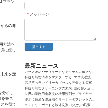
 ブラン
メッセージ
*
ーからの専
い使用方法を
衿・袖口汚れ落としスプレー中国OEMメーカー
提出する
ン、環境に優し
食器洗い機用洗剤の究極ガイド: ポッド vs.タブレット vs.粉
クリーンの未来: 2026 年に植物由来の食器洗い機ポッドがトレンドになる理由
食器洗い機ポッドと粉末洗剤: 最適な洗剤を選択するための専門ガイド
最新ニュース
ガラス製品やデリケートなアイテムに最適な食洗機用カプセルを選ぶための決定版ガイド
持続可能な清潔をマスターする: エコ洗濯洗剤シートの専門家ガイド
な未来を定
高品質のランドリーカプセルを見分ける究極のガイド: 業界専門家の視点
持続可能なクリーニングの未来: 詰め替え店が包装されていない大量の洗濯洗剤シートを採用する理由
世界の業務用食器洗い機用洗剤サプライヤー トップ 6 (2026 年の OEM およびバイヤーズ ガイド)
果を分析し
硬水に最適な洗濯機クリーナータブレットの選択
由を発見
ランドリーポッドと液体洗剤: あなたの洗濯物にはどちらが正しい選択ですか?
イスを得て
ランドリーポッドの正しい使い方: 中国の大手ランドリーポッドメーカーからの専門家の洞察