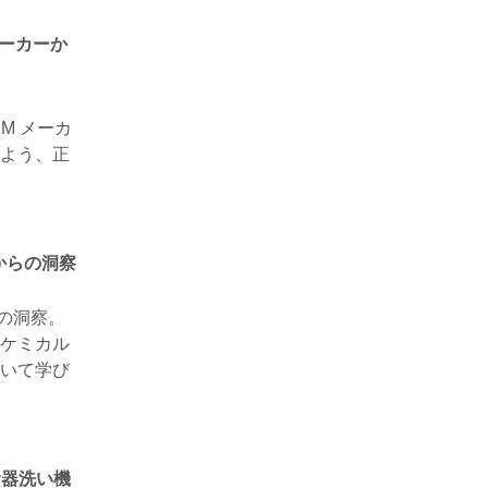
メーカーか
M メーカ
よう、正
からの洞察
の洞察。
ケミカル
いて学び
食器洗い機