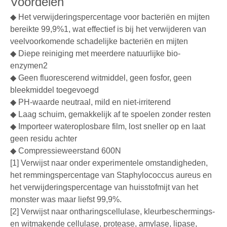
Voordelen
◆ Het verwijderingspercentage voor bacteriën en mijten
bereikte 99,9%1, wat effectief is bij het verwijderen van
veelvoorkomende schadelijke bacteriën en mijten
◆ Diepe reiniging met meerdere natuurlijke bio-
enzymen2
◆ Geen fluorescerend witmiddel, geen fosfor, geen
bleekmiddel toegevoegd
◆ PH-waarde neutraal, mild en niet-irriterend
◆ Laag schuim, gemakkelijk af te spoelen zonder resten
◆ Importeer wateroplosbare film, lost sneller op en laat
geen residu achter
◆ Compressieweerstand 600N
[1] Verwijst naar onder experimentele omstandigheden,
het remmingspercentage van Staphylococcus aureus en
het verwijderingspercentage van huisstofmijt van het
monster was maar liefst 99,9%.
[2] Verwijst naar ontharingscellulase, kleurbeschermings-
en witmakende cellulase, protease, amylase, lipase,