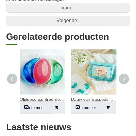
Vorig:
Volgende:
Gerelateerde producten
Geconcentreerde wascapsules met bio-enzymen
Olijfgeconcentreerde wascapsules met bio-enzymen
Dauw van waspods in het vroege voorjaar
Informeer
Informeer
In
Laatste nieuws