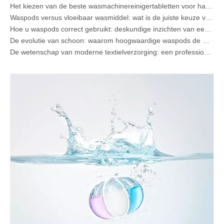
Het kiezen van de beste wasmachinereinigertabletten voor hard water
Waspods versus vloeibaar wasmiddel: wat is de juiste keuze voor uw wasgoed?
Hoe u waspods correct gebruikt: deskundige inzichten van een toonaangevende fabrikant van waspods in China
De evolutie van schoon: waarom hoogwaardige waspods de mondiale toekomst van textielverzorging bepalen
De wetenschap van moderne textielverzorging: een professionele gids voor waspods, wasverzachters en kleurgrijpers
De ultieme gids voor waspods: deskundige inzichten over veiligheid, wetenschap en het maximaliseren van de reinigingskracht
Fabrikanthandleiding voor OEM-waspods: hoe we veiligere, hoogwaardige wasmiddelpods ontwerpen voor wereldwijde merken
De ultieme gids voor effectief gebruik van waspods: inzichten van een toonaangevende OEM-fabrikant
Waarom mondiale merken nu de voorkeur geven aan waspods – inzichten van onze OEM-fabriek in China
Fabrikant van OEM-waspods, waslakens, vaatwasserpods en -tabletten voor Europa en Noord-Amerika
Wat zijn quaternaire ammoniumverbindingen? (Bijgewerkte handleiding voor fabrikanten van OEM's en wasmiddelen)
Waarom waspods niet oplossen (en hoe u dit elke keer kunt oplossen)
Kraag- en manchetvlekverwijderaar Spray OEM-fabrikant in China
De ultieme gids voor vaatwasmiddelen: peulen versus wasmiddelen Tabletten versus. Poeder
De toekomst van schoon: waarom plantaardige vaatwasserpods populair zijn in 2026
Vaatwasmiddelpods versus poeder: een deskundige gids voor het kiezen van het beste wasmiddel
De definitieve gids voor het kiezen van de beste vaatwassercapsules voor glaswerk en delicate artikelen
Duurzaam schoon worden: de expertgids voor eco-wasmiddelvellen
De ultieme gids voor het identificeren van wascapsules van hoge kwaliteit: het perspectief van een branche-expert
De toekomst van duurzaam schoonmaken: waarom navulwinkels onverpakte wasmiddelvellen in bulk omarmen