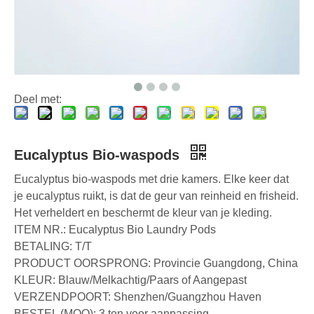
Het kiezen van de beste wasmachinereinigertabletten voor hard water
Waspods versus vloeibaar wasmiddel: wat is de juiste keuze voor uw wasgoed?
Hoe u waspods correct gebruikt: deskundige inzichten van een toonaangevende fabrikant van waspods in China
Deel met:
Eucalyptus Bio-waspods
Eucalyptus bio-waspods met drie kamers. Elke keer dat
je eucalyptus ruikt, is dat de geur van reinheid en frisheid.
Het verheldert en beschermt de kleur van je kleding.
ITEM NR.: Eucalyptus Bio Laundry Pods
BETALING: T/T
PRODUCT OORSPRONG: Provincie Guangdong, China
KLEUR: Blauw/Melkachtig/Paars of Aangepast
VERZENDPOORT: Shenzhen/Guangzhou Haven
BESTEL (MOQ): 3 ton voor aanpassing