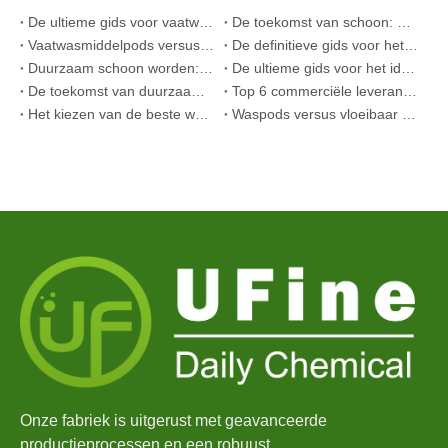
De ultieme gids voor vaatwasmiddelen: peulen versus wasmiddelen Tabletten versus. Poeder
De toekomst van schoon: waarom plantaardige vaatwasserpods populair zijn in 2026
Vaatwasmiddelpods versus poeder: een deskundige gids voor het kiezen van het beste wasmiddel
De definitieve gids voor het kiezen van de beste vaatwassercapsules voor glaswerk en delicate artikelen
Duurzaam schoon worden: de expertgids voor eco-wasmiddelvellen
De ultieme gids voor het identificeren van wascapsules van hoge kwaliteit: het perspectief van een branche-expert
De toekomst van duurzaam schoonmaken: waarom navulwinkels onverpakte wasmiddelvellen in bulk omarmen
Top 6 commerciële leveranciers van vaatwasmiddel ter wereld (OEM- en kopersgids 2026)
Het kiezen van de beste wasmachinereinigertabletten voor hard water
Waspods versus vloeibaar wasmiddel: wat is de juiste keuze voor uw wasgoed?
Onze fabriek is uitgerust met geavanceerde
productieprocessen en een robuust