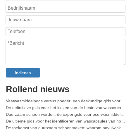
Indienen
Kraag- en manchetvlekverwijderaar Spray OEM-fabrikant in China
De ultieme gids voor vaatwasmiddelen: peulen versus wasmiddelen Tabletten versus. Poeder
Rollend nieuws
De toekomst van schoon: waarom plantaardige vaatwasserpods populair zijn in 2026
Vaatwasmiddelpods versus poeder: een deskundige gids voor het kiezen van het beste wasmiddel
De definitieve gids voor het kiezen van de beste vaatwassercapsules voor glaswerk en delicate artikelen
Duurzaam schoon worden: de expertgids voor eco-wasmiddelvellen
De ultieme gids voor het identificeren van wascapsules van hoge kwaliteit: het perspectief van een branche-expert
De toekomst van duurzaam schoonmaken: waarom navulwinkels onverpakte wasmiddelvellen in bulk omarmen