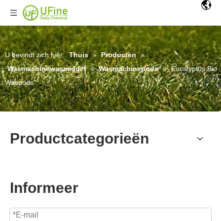
U bevindt zich hier:
Thuis
»
Producten
»
Wasmachinewasmiddel
»
Wasmachinepods
»
Eucalyptus Bio
Waspods
Productcategorieën
Informeer