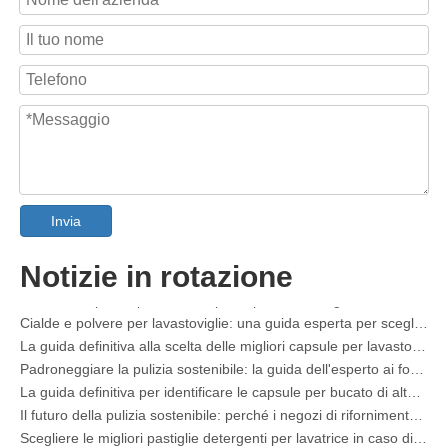
Invia
Produttore OEM di spray smacchiatore per colletti e polsini in Cina
Notizie in rotazione
La guida definitiva ai detersivi per lavastoviglie: cialde vs. Compresse vs. Polvere
Il futuro del pulito: perché le capsule per lavastoviglie a base vegetale sono di tendenza nel 2026
Cialde e polvere per lavastoviglie: una guida esperta per scegliere il detersivo migliore
La guida definitiva alla scelta delle migliori capsule per lavastoviglie per bicchieri e oggetti delicati
Padroneggiare la pulizia sostenibile: la guida dell'esperto ai fogli di detersivo ecologico per bucato
La guida definitiva per identificare le capsule per bucato di alta qualità: il punto di vista di un esperto del settore
Il futuro della pulizia sostenibile: perché i negozi di rifornimento stanno adottando i detersivi in ​​fogli sfusi
Scegliere le migliori pastiglie detergenti per lavatrice in caso di acqua dura