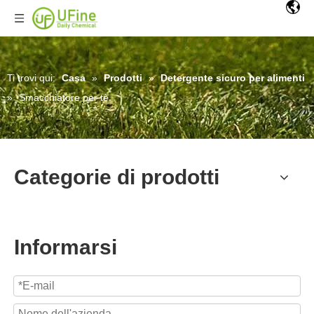
Ti trovi qui:
Casa
»
Prodotti
»
Detergente sicuro per alimenti
»
Smacchiatore per tè
Categorie di prodotti
Informarsi