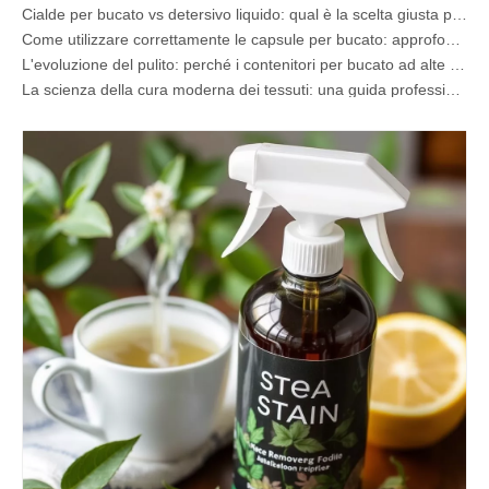
Cialde per bucato vs detersivo liquido: qual è la scelta giusta per il tuo bucato?
Come utilizzare correttamente le capsule per bucato: approfondimenti di esperti da un produttore leader di capsule per bucato in Cina
L'evoluzione del pulito: perché i contenitori per bucato ad alte prestazioni stanno definendo il futuro globale della cura dei tessuti
La scienza della cura moderna dei tessuti: una guida professionale alle capsule per bucato, agli ammorbidenti e agli afferratori di colore
La guida definitiva alle capsule per bucato: approfondimenti di esperti su sicurezza, scienza e ottimizzazione del potere pulente
Guida del produttore di contenitori per detersivi OEM: come progettiamo contenitori per detersivi più sicuri e ad alte prestazioni per marchi globali
La guida definitiva all'utilizzo efficace delle capsule per bucato: approfondimenti da un produttore OEM leader
Perché i marchi globali ora preferiscono i contenitori per bucato: approfondimenti dalla nostra fabbrica OEM in Cina
Produttore di cialde per bucato OEM, fogli per bucato, cialde per lavastoviglie e compresse per Europa e Nord America
Cosa sono i composti dell'ammonio quaternario? (Guida aggiornata al produttore di OEM e detergenti)
Perché le capsule del bucato non si dissolvono (e come rimediare ogni volta)
Produttore OEM di spray smacchiatore per colletti e polsini in Cina
La guida definitiva ai detersivi per lavastoviglie: cialde vs. Compresse vs. Polvere
Il futuro del pulito: perché le capsule per lavastoviglie a base vegetale sono di tendenza nel 2026
Cialde e polvere per lavastoviglie: una guida esperta per scegliere il detersivo migliore
La guida definitiva alla scelta delle migliori capsule per lavastoviglie per bicchieri e oggetti delicati
Padroneggiare la pulizia sostenibile: la guida dell'esperto ai fogli di detersivo ecologico per bucato
La guida definitiva per identificare le capsule per bucato di alta qualità: il punto di vista di un esperto del settore
Il futuro della pulizia sostenibile: perché i negozi di rifornimento stanno adottando i detersivi in ​​fogli sfusi
Scegliere le migliori pastiglie detergenti per lavatrice in caso di acqua dura