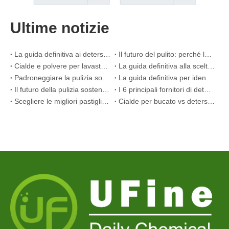
Ultime notizie
La guida definitiva ai detersivi per lavastoviglie: cialde vs. Compresse vs. Polvere
Il futuro del pulito: perché le capsule per lavastoviglie a base vegetale sono di tendenza nel 2026
Cialde e polvere per lavastoviglie: una guida esperta per scegliere il detersivo migliore
La guida definitiva alla scelta delle migliori capsule per lavastoviglie per bicchieri e oggetti delicati
Padroneggiare la pulizia sostenibile: la guida dell'esperto ai fogli di detersivo ecologico per bucato
La guida definitiva per identificare le capsule per bucato di alta qualità: il punto di vista di un esperto del settore
Il futuro della pulizia sostenibile: perché i negozi di rifornimento stanno adottando i detersivi in ​​fogli sfusi
I 6 principali fornitori di detersivi per lavastoviglie commerciali al mondo (OEM 2026 e guida all'acquisto)
Scegliere le migliori pastiglie detergenti per lavatrice in caso di acqua dura
Cialde per bucato vs detersivo liquido: qual è la scelta giusta per il tuo bucato?