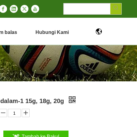
m balas
Hubungi Kami
-dalam-1 15g, 18g, 20g
Tambah ke Bakul