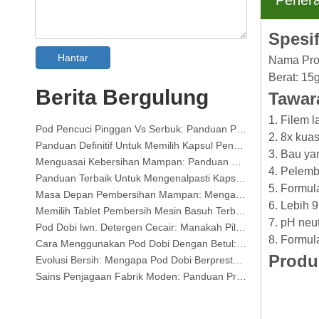
Pener
Spesif
Hantar
Nama Pro
Kolar & Cuff Penghilang Noda Semburan Pengeluar OEM di China
Berat: 15
Panduan Terbaik Untuk Pencuci Pinggan Pencuci Pinggan: Pods Vs. Tablet Vs. serbuk
Berita Bergulung
Tawar
Masa Depan Bersih: Mengapa Pod Pencuci Pinggan Berasaskan Tumbuhan Menjadi Arah Aliran pada 2026
1. Filem 
Pod Pencuci Pinggan Vs Serbuk: Panduan Pakar Untuk Memilih Detergen Terbaik
2. 8x kua
Panduan Definitif Untuk Memilih Kapsul Pencuci Pinggan Pinggan Terbaik untuk Barangan Kaca Dan Barangan Halus
Menguasai Kebersihan Mampan: Panduan Pakar Untuk Cadar Detergen Dobi Eco
3. Bau ya
Panduan Terbaik Untuk Mengenalpasti Kapsul Dobi Berkualiti Tinggi: Perspektif Pakar Industri
4. Pelemb
Masa Depan Pembersihan Mampan: Mengapa Kedai Isi Semula Merangkul Cadar Detergen Dobi yang Dibongkar Pukal
5. Formul
Memilih Tablet Pembersih Mesin Basuh Terbaik untuk Air Keras
6. Lebih 
Pod Dobi lwn. Detergen Cecair: Manakah Pilihan Yang Tepat untuk Dobi Anda?
7. pH neu
Cara Menggunakan Pod Dobi Dengan Betul: Cerapan Pakar daripada Pengeluar Pod Dobi Terkemuka di China
8. Formul
Evolusi Bersih: Mengapa Pod Dobi Berprestasi Tinggi Menentukan Masa Depan Global Penjagaan Fabrik
Produ
Sains Penjagaan Fabrik Moden: Panduan Profesional untuk Pod Cucian, Pelembut dan Perebut Warna
Panduan Terbaik untuk Pod Dobi: Cerapan Pakar tentang Keselamatan, Sains dan Memaksimumkan Kuasa Pembersihan
Panduan Pengilang OEM Laundry Pods: Bagaimana Kami Merekayasa Pod Detergen Berprestasi Tinggi yang Lebih Selamat dan Berprestasi Tinggi untuk Jenama Global
Panduan Terbaik untuk Menggunakan Pod Dobi dengan Berkesan: Cerapan daripada Pengeluar OEM Terkemuka