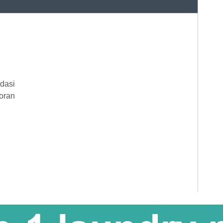
adasi
oran