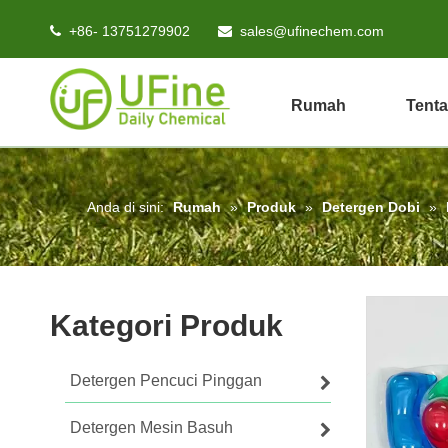
+86- 13751279902
sales@ufinechem.com


Rumah
Tent
Anda di sini:
Rumah
»
Produk
»
Detergen Dobi
»
Kategori Produk
Detergen Pencuci Pinggan
Detergen Mesin Basuh