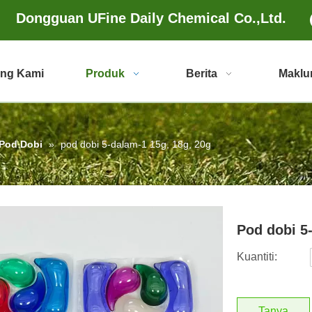
Dongguan UFine Daily Chemical Co.,Ltd.
ang Kami
Produk
Berita
Maklu
Pod Dobi
»
pod dobi 5-dalam-1 15g, 18g, 20g
Pod dobi 5
Kuantiti:
Tanya