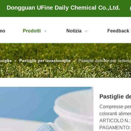
Dongguan UFine Daily Chemical Co.,Ltd.
amo
Prodotti
Notizia
Feedback
viglie
»
Pastiglie per lavastoviglie
»
Pastiglie delicate per lavasto
Pastiglie d
Compresse per 
coloranti alimen
ARTICOLO N.: Pa
PAGAMENTO: 