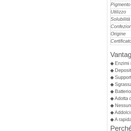
Pigmento
Utilizzo
Solubilità
Confezio
Origine
Certificat
Vantag
◆ Enzimi 
◆ Deposit
◆ Support
◆ Sgrassa
◆ Batteri
◆ Adotta c
◆ Nessun 
◆ Addolc
◆ A rapid
Perché