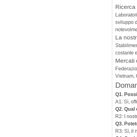
Ricerca 
Laboratori
sviluppo d
notevolmen
La nostr
Stabilimen
costante e
Mercati 
Federazio
Vietnam, 
Domand
Q1. Poss
A1: Sì, of
Q2. Qual 
R2: I nost
Q3. Potet
R3: Sì, il