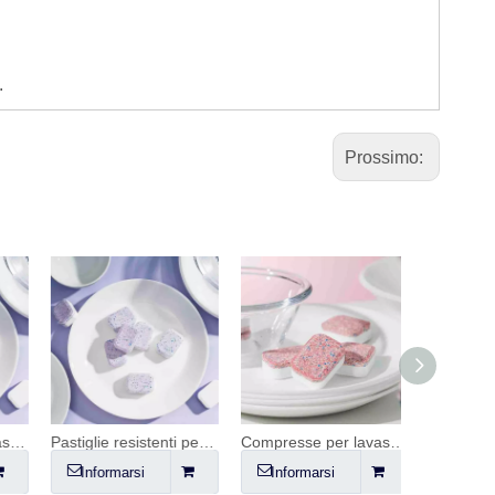
.
Prossimo:
lavastoviglie viola
Pastiglie resistenti per lavastoviglie
Compresse per lavastoviglie rosso cremisi
Informarsi
Informarsi
Informa