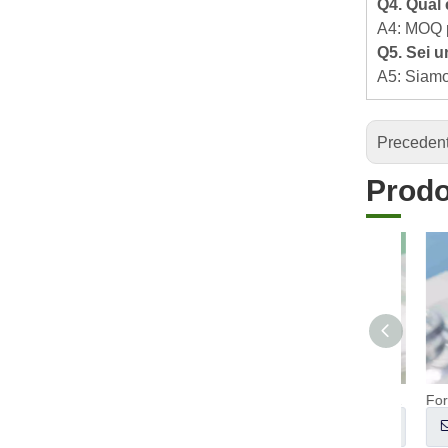
Q4. Qual 
A4: MOQ pe
Q5. Sei u
A5: Siamo 
Preceden
Prodot
Compresse per lavastoviglie naturali
Informarsi
I