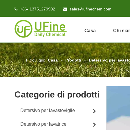
+86- 13751279902
sales@ufinechem.com


Casa
Chi si
Ti trovi qui:
Casa
»
Prodotti
»
Detersivo per lavasto
Categorie di prodotti
Detersivo per lavastoviglie
Detersivo per lavatrice