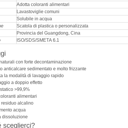
Adotta coloranti alimentari
Lavastoviglie comuni
Solubile in acqua
ne
Scatola di plastica o personalizzata
Provincia del Guangdong, Cina
o
ISO/SDS/SMETA 6.1
gi
naturali con forte decontaminazione
o anticalcare sedimentato e molto frizzante
a la modalità di lavaggio rapido
ggio a doppio effetto
ostatico >99,9%
oloranti alimentari
residuo alcalino
imento acqua
a dissoluzione
 sceglierci?