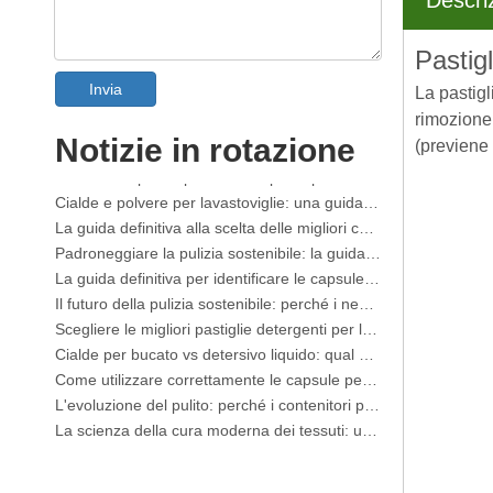
Descri
Pastigl
Invia
La pastigl
Produttore OEM di spray smacchiatore per colletti e polsini in Cina
rimozione 
Notizie in rotazione
La guida definitiva ai detersivi per lavastoviglie: cialde vs. Compresse vs. Polvere
(previene 
Il futuro del pulito: perché le capsule per lavastoviglie a base vegetale sono di tendenza nel 2026
Cialde e polvere per lavastoviglie: una guida esperta per scegliere il detersivo migliore
La guida definitiva alla scelta delle migliori capsule per lavastoviglie per bicchieri e oggetti delicati
Padroneggiare la pulizia sostenibile: la guida dell'esperto ai fogli di detersivo ecologico per bucato
La guida definitiva per identificare le capsule per bucato di alta qualità: il punto di vista di un esperto del settore
Il futuro della pulizia sostenibile: perché i negozi di rifornimento stanno adottando i detersivi in ​​fogli sfusi
Scegliere le migliori pastiglie detergenti per lavatrice in caso di acqua dura
Cialde per bucato vs detersivo liquido: qual è la scelta giusta per il tuo bucato?
Come utilizzare correttamente le capsule per bucato: approfondimenti di esperti da un produttore leader di capsule per bucato in Cina
L'evoluzione del pulito: perché i contenitori per bucato ad alte prestazioni stanno definendo il futuro globale della cura dei tessuti
La scienza della cura moderna dei tessuti: una guida professionale alle capsule per bucato, agli ammorbidenti e agli afferratori di colore
La guida definitiva alle capsule per bucato: approfondimenti di esperti su sicurezza, scienza e ottimizzazione del potere pulente
Guida del produttore di contenitori per detersivi OEM: come progettiamo contenitori per detersivi più sicuri e ad alte prestazioni per marchi globali