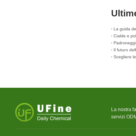
Ultim
La nostra f
servizi ODM/