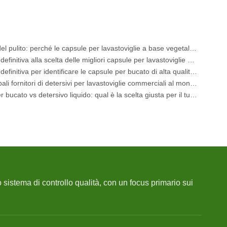
Il futuro del pulito: perché le capsule per lavastoviglie a base vegetale sono di tendenza nel 2026
La guida definitiva alla scelta delle migliori capsule per lavastoviglie per bicchieri e oggetti delicati
La guida definitiva per identificare le capsule per bucato di alta qualità: il punto di vista di un esperto del settore
I 6 principali fornitori di detersivi per lavastoviglie commerciali al mondo (OEM 2026 e guida all'acquisto)
Cialde per bucato vs detersivo liquido: qual è la scelta giusta per il tuo bucato?
 sistema di controllo qualità, con un focus primario sui