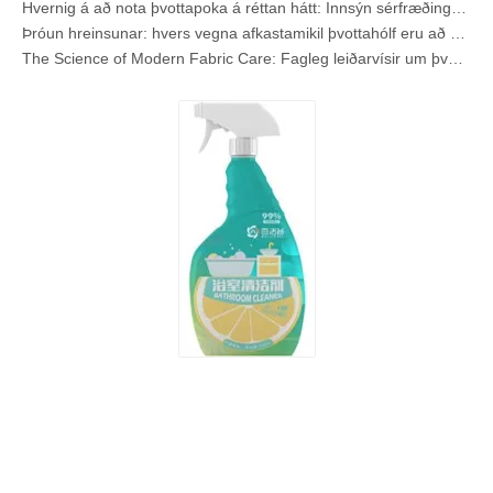
Hvernig á að nota þvottapoka á réttan hátt: Innsýn sérfræðinga frá leiðandi framleiðanda þvottakapla í Kína
Þróun hreinsunar: hvers vegna afkastamikil þvottahólf eru að skilgreina alþjóðlega framtíð efnisumhirðu
The Science of Modern Fabric Care: Fagleg leiðarvísir um þvottakapla, mýkingarefni og litagrífa
Fullkominn leiðarvísir fyrir þvottakapla: Innsýn sérfræðinga um öryggi, vísindi og hámarksþrifkraft
Leiðbeiningar framleiðanda OEM þvottakapla: Hvernig við gerum öruggari, afkastamikil þvottaefni fyrir alþjóðleg vörumerki
Fullkominn leiðarvísir til að nota þvottakapla á áhrifaríkan hátt: Innsýn frá leiðandi OEM framleiðanda
Af hverju alþjóðleg vörumerki kjósa núna þvottakapla - Innsýn frá OEM verksmiðjunni okkar í Kína
OEM þvottapokar, þvottablöð, uppþvottavélar og töflur Framleiðandi fyrir Evrópu og Norður-Ameríku
Hvað eru fjórðungs ammoníumsambönd? (Uppfærð leiðarvísir fyrir OEM og þvottaefnisframleiðanda)
Af hverju þvottabelgir leysast ekki upp (og hvernig á að laga það í hvert skipti)
Collar & Cuff Stain Remover Spray OEM framleiðandi í Kína
Fullkominn leiðarvísir fyrir uppþvottavélaþvottaefni: Pods vs. Töflur vs. Púður
Framtíð hreinsunar: hvers vegna plöntubundnir uppþvottavélar eru vinsælar árið 2026
Uppþvottavélarbelgir vs duft: Leiðbeiningar fyrir sérfræðinga um að velja besta þvottaefnið
Endanleg leiðarvísir til að velja bestu uppþvottavélarhylkin fyrir glervörur og viðkvæma hluti
Að ná tökum á sjálfbærri hreinsun: Leiðbeiningar sérfræðingsins um vistvæn þvottaefnisblöð
Fullkominn leiðarvísir til að bera kennsl á hágæða þvottahylki: sjónarhorn iðnaðarsérfræðings
Framtíð sjálfbærrar hreingerningar: Af hverju áfyllingarverslanir taka upp ópakkað þvottaefnisblöð
Að velja bestu þvottavélahreinsitöflurnar fyrir hart vatn
Þvottakaplar vs fljótandi þvottaefni: Hver er rétti kosturinn fyrir þvottinn þinn?