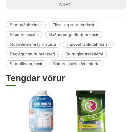
Næst:
Sturtuúðahreinsir
Flísa- og sturtuhreinsir
Sápuhreinsiefni
Baðherbergi Sturtuhreinsir
Móthreinsiefni fyrir sturtu
Harðvatnsblettahreinsir
Daglegur sturtuhreinsari
Sturtuglerhreinsiefni
Sturtuflísahreinsir
Sótthreinsiefni fyrir sturtu
Tengdar vörur