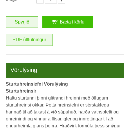
Spyrjið
Bæta í körfu
PDF útflutningur
Vörulýsing
Sturtuhreinsiefni Vörulýsing
Sturtuhreinsir
Haltu sturtunni þinni glitrandi hreinni með öflugum
sturtuhreinsi okkar. Þetta hreinsiefni er sérstaklega
hannað til að takast á við sápuhúð, harða vatnsbletti og
óhreinindi og vinnur á flísar, gler og innréttingar til að
endurheimta glans þeirra. Hraðvirk formúla þess smýgur