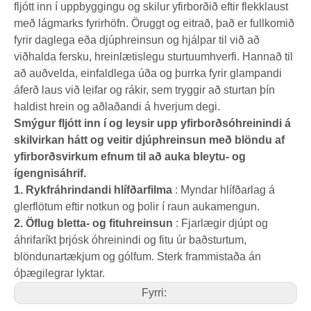
fljótt inn í uppbyggingu og skilur yfirborðið eftir flekklaust
með lágmarks fyrirhöfn. Öruggt og eitrað, það er fullkomið
fyrir daglega eða djúphreinsun og hjálpar til við að
viðhalda fersku, hreinlætislegu sturtuumhverfi. Hannað til
að auðvelda, einfaldlega úða og þurrka fyrir glampandi
áferð laus við leifar og rákir, sem tryggir að sturtan þín
haldist hrein og aðlaðandi á hverjum degi.
Smýgur fljótt inn í og ​​leysir upp yfirborðsóhreinindi á
skilvirkan hátt og veitir djúphreinsun með blöndu af
yfirborðsvirkum efnum til að auka bleytu- og
ígengnisáhrif.
1. Rykfráhrindandi hlífðarfilma
: Myndar hlífðarlag á
glerflötum eftir notkun og þolir í raun aukamengun.
2. Öflug bletta- og fituhreinsun
: Fjarlægir djúpt og
áhrifaríkt þrjósk óhreinindi og fitu úr baðsturtum,
blöndunartækjum og gólfum. Sterk frammistaða án
óþægilegrar lyktar.
Fyrri: