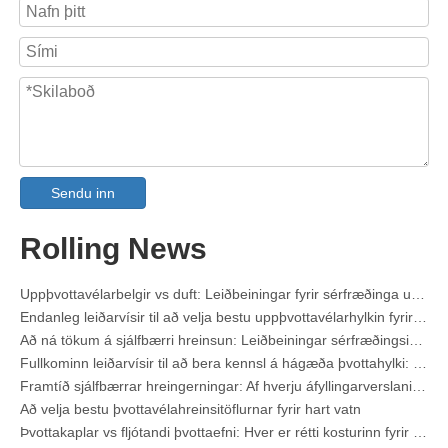
Sendu inn
Collar & Cuff Stain Remover Spray OEM framleiðandi í Kína
Rolling News
Fullkominn leiðarvísir fyrir uppþvottavélaþvottaefni: Pods vs. Töflur vs. Púður
Framtíð hreinsunar: hvers vegna plöntubundnir uppþvottavélar eru vinsælar árið 2026
Uppþvottavélarbelgir vs duft: Leiðbeiningar fyrir sérfræðinga um að velja besta þvottaefnið
Endanleg leiðarvísir til að velja bestu uppþvottavélarhylkin fyrir glervörur og viðkvæma hluti
Að ná tökum á sjálfbærri hreinsun: Leiðbeiningar sérfræðingsins um vistvæn þvottaefnisblöð
Fullkominn leiðarvísir til að bera kennsl á hágæða þvottahylki: sjónarhorn iðnaðarsérfræðings
Framtíð sjálfbærrar hreingerningar: Af hverju áfyllingarverslanir taka upp ópakkað þvottaefnisblöð
Að velja bestu þvottavélahreinsitöflurnar fyrir hart vatn
Þvottakaplar vs fljótandi þvottaefni: Hver er rétti kosturinn fyrir þvottinn þinn?