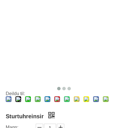
Hvernig á að nota þvottapoka á réttan hátt: Innsýn sérfræðinga frá leiðandi framleiðanda þvottakapla í Kína
Deildu til:
Sturtuhreinsir
Magn: