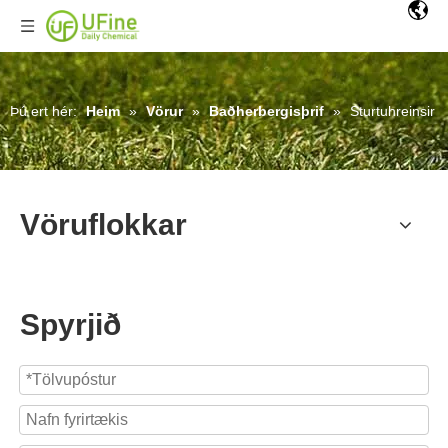
Þú ert hér:
Heim
»
Vörur
»
Baðherbergisþrif
»
Sturtuhreinsir
Vöruflokkar
Spyrjið