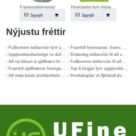
Frárennslishreinsir
Hreinsiefni fyrir klósettskál
Spyrjið
Spyrjið
Nýjustu fréttir
Fullkominn leiðarvísir fyrir uppþvottavélaþvottaefni: Pods vs. Töflur vs. Púður
Framtíð hreinsunar: hvers vegna plöntubundnir uppþvottavélar eru vinsælar árið 2026
Uppþvottavélarbelgir vs duft: Leiðbeiningar fyrir sérfræðinga um að velja besta þvottaefnið
Endanleg leiðarvísir til að velja bestu uppþvottavélarhylkin fyrir glervörur og viðkvæma hluti
Að ná tökum á sjálfbærri hreinsun: Leiðbeiningar sérfræðingsins um vistvæn þvottaefnisblöð
Fullkominn leiðarvísir til að bera kennsl á hágæða þvottahylki: sjónarhorn iðnaðarsérfræðings
Framtíð sjálfbærrar hreingerningar: Af hverju áfyllingarverslanir taka upp ópakkað þvottaefnisblöð
Top 6 birgjar fyrir uppþvottavélaþvottaefni til sölu í heiminum (2026 OEM & kaupendahandbók)
Að velja bestu þvottavélahreinsitöflurnar fyrir hart vatn
Þvottakaplar vs fljótandi þvottaefni: Hver er rétti kosturinn fyrir þvottinn þinn?