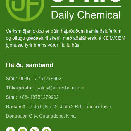
Verksmiðjan okkar er búin háþróuðum framleiðsluferlum
og öflugu gæðaeftirlitskerfi, með aðaláherslu á ODM/OEM
þjónustu fyrir hreinsivörur í fullu húsi.
Hafðu samband
Sími:
0086- 13751279902
Tölvupóstur:
sales@ufinechem.com
Sími:
+86- 13751279902
Bæta við:
Bldg.6, No.49, Jinfu 2 Rd., Liaobu Town,
Dongguan City, Guangdong, Kína