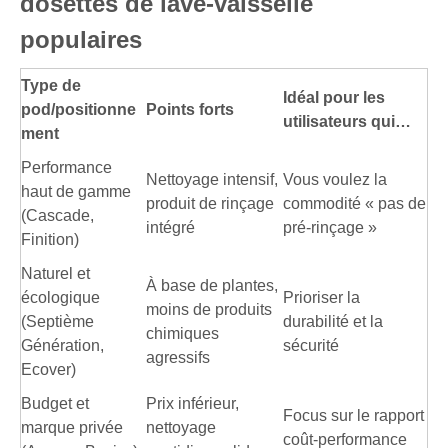
dosettes de lave-vaisselle
populaires
Type de
Idéal pour les
pod/positionne
Points forts
utilisateurs qui…
ment
Performance
Nettoyage intensif,
Vous voulez la
haut de gamme
produit de rinçage
commodité « pas de
(Cascade,
intégré
pré-rinçage »
Finition)
Naturel et
À base de plantes,
écologique
Prioriser la
moins de produits
(Septième
durabilité et la
chimiques
Génération,
sécurité
agressifs
Ecover)
Budget et
Prix ​​inférieur,
Focus sur le rapport
marque privée
nettoyage
coût-performance