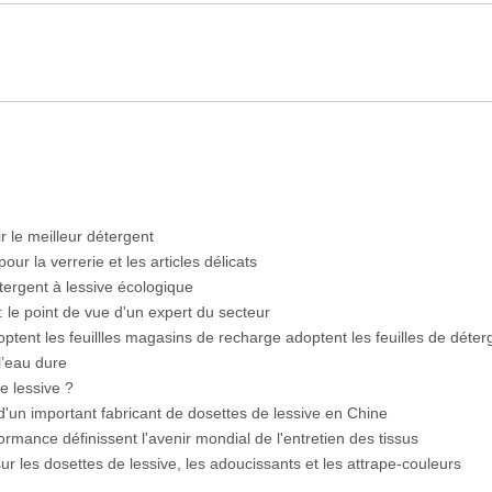
ne
ablettes contre. Poudre
se de plantes sont à la mode en 2026
r le meilleur détergent
our la verrerie et les articles délicats
détergent à lessive écologique
 : le point de vue d'un expert du secteur
tent les feuillles magasins de recharge adoptent les feuilles de déter
l’eau dure
e lessive ?
d'un important fabricant de dosettes de lessive en Chine
ormance définissent l'avenir mondial de l'entretien des tissus
ur les dosettes de lessive, les adoucissants et les attrape-couleurs
, la science et l'optimisation de la puissance de nettoyage