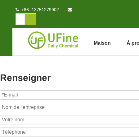
+86- 13751279902


Maison
À pr
Renseigner