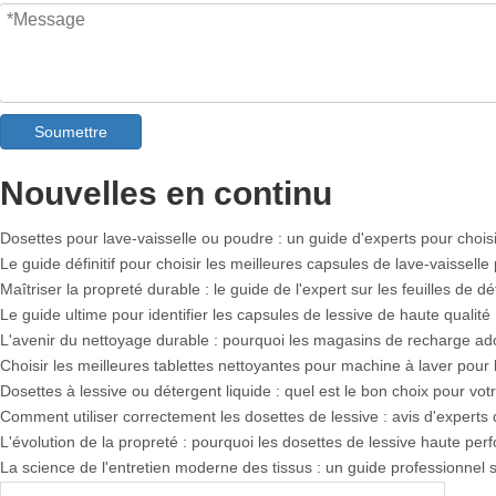
Soumettre
Fabricant OEM de spray détachant pour colliers et manchettes en Chi
Le guide ultime des détergents pour lave-vaisselle : dosettes contre. T
Nouvelles en continu
L'avenir du nettoyage : pourquoi les dosettes pour lave-vaisselle à ba
Dosettes pour lave-vaisselle ou poudre : un guide d'experts pour choisi
Le guide définitif pour choisir les meilleures capsules de lave-vaisselle p
Maîtriser la propreté durable : le guide de l'expert sur les feuilles de 
Le guide ultime pour identifier les capsules de lessive de haute qualité
L'avenir du nettoyage durable : pourquoi les magasins de recharge adop
Choisir les meilleures tablettes nettoyantes pour machine à laver pour 
Dosettes à lessive ou détergent liquide : quel est le bon choix pour votr
Comment utiliser correctement les dosettes de lessive : avis d'experts 
L'évolution de la propreté : pourquoi les dosettes de lessive haute perf
La science de l'entretien moderne des tissus : un guide professionnel s
Le guide ultime des dosettes de lessive : avis d'experts sur la sécurité