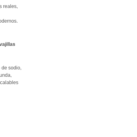
s reales,
odernos.
ajillas
 de sodio,
funda,
scalables