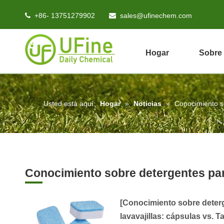
+86- 13751279902
sales@ufinechem.com


Hogar
Sobre
Usted está aquí:
Hogar
»
Noticias
»
Conocimiento so
Conocimiento sobre detergentes para
[
Conocimiento sobre deterg
lavavajillas: cápsulas vs. T