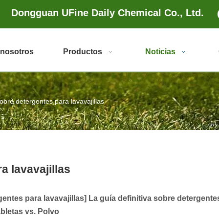
Dongguan UFine Daily Chemical Co., Ltd.
 nosotros
Productos
Noticias
bre detergentes para lavavajillas
 lavavajillas
entes para lavavajillas
]
La guía definitiva sobre detergente
abletas vs. Polvo