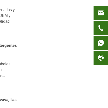
enarlas y
 OEM y
alidad
etergentes
obales
o
rca
vavajillas