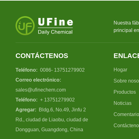
Nuestra fáb
principal e
CONTÁCTENOS
ENLAC
Hogar
Teléfono:
0086- 13751279902
Correo electrónico:
Sobre noso
sales@ufinechem.com
Productos
Teléfono:
+ 13751279902
Noticias
Agregar:
Bldg.6, No.49, Jinfu 2
Comentari
Rd., ciudad de Liaobu, ciudad de
Contácteno
Dongguan, Guangdong, China