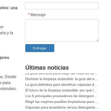
polvo: una
Mensaje
*
por
rio y la
Fabricante OEM en aerosol quitamanchas para cuello y puños en China
Entregar
La guía definitiva sobre detergentes para lavavajillas: cápsulas vs. Tabletas vs. Polvo
ejores
El futuro de la limpieza: por qué las cápsulas para lavavajillas a base de plantas son tendencia en 2026
Cápsulas para lavavajillas versus polvo: una guía experta para elegir el mejor detergente
Últimas noticias
La guía definitiva para elegir las mejores cápsulas de lavavajillas para cristalería y artículos delicados
Dominar la limpieza sostenible: la guía del experto sobre detergentes en hojas ecológicas para ropa
das. Desde
La guía definitiva para identificar cápsulas de lavandería de alta calidad: la perspectiva de un experto de la industria
s para
El futuro de la limpieza sostenible: por qué las tiendas de recarga están adoptando hojas de detergente para ropa a granel sin envasar
esionales.
Los 6 principales proveedores de detergentes para lavavajillas comerciales del mundo (Guía del comprador y OEM de 2026)
Elegir las mejores pastillas limpiadoras para lavadoras para agua dura
Cápsulas para lavandería versus detergente líquido: ¿cuál es la opción correcta para su ropa?
Cómo utilizar correctamente las cápsulas para la ropa: opiniones de expertos de un fabricante líder de cápsulas para la ropa en China