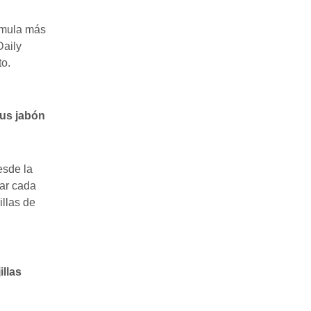
órmula más
Daily
to.
sus jabón
esde la
zar cada
llas de
illas