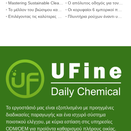
Mastering Sustainable Clean: The Expert's Guide To Eco Detergent Sheets
Ο απόλυτος οδηγός για τον εντοπισμό καψουλών πλυντηρίου υψηλής ποιότητας: Η προοπτική ενός ειδικού στον κλάδο
Το μέλλον του βιώσιμου καθαρισμού: Γιατί τα καταστήματα αναπλήρωσης αγκαλιάζουν τα χύδην μη συσκευασμένα φύλλα απορρυπαντικού πλυντηρίου
Οι κορυφαίοι 6 εμπορικοί προμηθευτές απορρυπαντικών πλυντηρίων πιάτων στον κόσμο (Οδηγός OEM & αγοραστών 2026)
Επιλέγοντας τις καλύτερες ταμπλέτες καθαρισμού πλυντηρίου ρούχων για σκληρό νερό
Πλυντήρια ρούχων έναντι υγρού απορρυπαντικού: Ποια είναι η σωστή επιλογή για τα ρούχα σας;
Το εργοστάσιό μας είναι εξοπλισμένο με προηγμένες
διαδικασίες παραγωγής και ένα ισχυρό σύστημα
ποιοτικού ελέγχου, με κύρια εστίαση στις υπηρεσίες
ODM/OEM για προϊόντα καθαρισμού πλήρους οικίας.