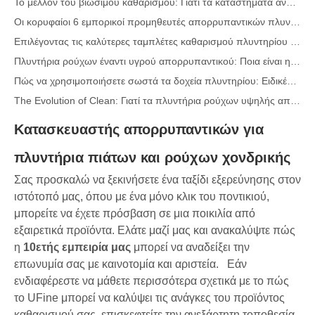
Οι κορυφαίοι 6 εμπορικοί προμηθευτές απορρυπαντικών πλυντηρίων πιάτων στον κόσμο (Οδηγός OEM & αγοραστών 2026)
Επιλέγοντας τις καλύτερες ταμπλέτες καθαρισμού πλυντηρίου ρούχων για σκληρό νερό
Πλυντήρια ρούχων έναντι υγρού απορρυπαντικού: Ποια είναι η σωστή επιλογή για τα ρούχα σας;
Πώς να χρησιμοποιήσετε σωστά τα δοχεία πλυντηρίου: Ειδικές γνώσεις από έναν κορυφαίο κατασκευαστή δοχείων πλυντηρίου στην Κίνα
The Evolution of Clean: Γιατί τα πλυντήρια ρούχων υψηλής απόδοσης καθορίζουν το παγκόσμιο μέλλον της φροντίδας των υφασμάτων
The Ultimate Guide to Laundry Pods: Expert Insights on Safety, Science, and Maximizing Cleaning Power
Κατασκευαστής απορρυπαντικών για
Οι 10 κορυφαίες μάρκες απορρυπαντικών στον κόσμο (2026) – Και πώς μπορούν να ανταγωνιστούν οι μάρκες OEM/Private Label
The Science of Modern Fabric Care: A Professional Guide to Laundry Pods, Softeners and Color Grabbers
πλυντήρια πιάτων και ρούχων χονδρικής
Οδηγός κατασκευαστή OEM Laundry Pods: Πώς κατασκευάζουμε ασφαλέστερα, υψηλής απόδοσης δοχεία απορρυπαντικών για παγκόσμιες επωνυμίες
Σας προσκαλώ να ξεκινήσετε ένα ταξίδι εξερεύνησης στον
Ο απόλυτος οδηγός για την αποτελεσματική χρήση των δοχείων πλυντηρίου: Πληροφορίες από έναν κορυφαίο κατασκευαστή OEM
ιστότοπό μας, όπου με ένα μόνο κλικ του ποντικιού,
Γιατί οι παγκόσμιες επωνυμίες προτιμούν τώρα τα δοχεία πλυντηρίου – Πληροφορίες από το εργοστάσιό μας OEM στην Κίνα
μπορείτε να έχετε πρόσβαση σε μια ποικιλία από
εξαιρετικά προϊόντα. Ελάτε μαζί μας και ανακαλύψτε πώς
Κατασκευαστής OEM Laundry Pods, Laundry Sheets, Dishher Pods and Tablets for Europe and North America
η
10ετής εμπειρία μας
μπορεί να αναδείξει την
Σπρέι αφαίρεσης λεκέδων γιακά & περιχειρίδα Κατασκευαστής OEM στην Κίνα
επωνυμία σας με καινοτομία και αριστεία.
Εάν
Ο απόλυτος οδηγός για τα απορρυπαντικά πλυντηρίων πιάτων: Pods Vs. Tablets Vs. Σκόνη
ενδιαφέρεστε να μάθετε περισσότερα σχετικά με το πώς
The Future of Clean: Γιατί οι λοβοί για πλυντήρια πιάτων με βάση τα φυτά είναι στη μόδα το 2026
το UFine μπορεί να καλύψει τις ανάγκες του προϊόντος
Pods πλυντηρίου πιάτων εναντίον σκόνης: Ένας ειδικός οδηγός για την επιλογή του καλύτερου απορρυπαντικού
καθαρισμού σας, επισκεφτείτε την ανεξάρτητη τοποθεσία