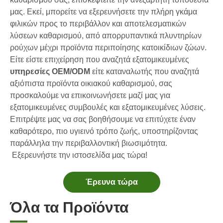
Ο οριστικός οδηγός για την επιλογή των καλύτερων καψουλών πλυντηρίου πιάτων για γυάλινα και ευαίσθητα είδη
μας. Εκεί, μπορείτε να εξερευνήσετε την πλήρη γκάμα
φιλικών προς το περιβάλλον και αποτελεσματικών
Mastering Sustainable Clean: The Expert's Guide To Eco Detergent Sheets
λύσεων καθαρισμού, από απορρυπαντικά πλυντηρίων
Ο απόλυτος οδηγός για τον εντοπισμό καψουλών πλυντηρίου υψηλής ποιότητας: Η προοπτική ενός ειδικού στον κλάδο
ρούχων μέχρι προϊόντα περιποίησης κατοικίδιων ζώων.
Το μέλλον του βιώσιμου καθαρισμού: Γιατί τα καταστήματα αναπλήρωσης αγκαλιάζουν τα χύδην μη συσκευασμένα φύλλα απορρυπαντικού πλυντηρίου
Είτε είστε επιχείρηση που αναζητά εξατομικευμένες
Οι κορυφαίοι 6 εμπορικοί προμηθευτές απορρυπαντικών πλυντηρίων πιάτων στον κόσμο (Οδηγός OEM & αγοραστών 2026)
υπηρεσίες OEM/ODM
είτε καταναλωτής που αναζητά
Επιλέγοντας τις καλύτερες ταμπλέτες καθαρισμού πλυντηρίου ρούχων για σκληρό νερό
αξιόπιστα προϊόντα οικιακού καθαρισμού, σας
Πλυντήρια ρούχων έναντι υγρού απορρυπαντικού: Ποια είναι η σωστή επιλογή για τα ρούχα σας;
προσκαλούμε να επικοινωνήσετε μαζί μας για
εξατομικευμένες συμβουλές και εξατομικευμένες λύσεις.
Επιτρέψτε μας να σας βοηθήσουμε να επιτύχετε έναν
καθαρότερο, πιο υγιεινό τρόπο ζωής, υποστηρίζοντας
παράλληλα την περιβαλλοντική βιωσιμότητα.
Εξερευνήστε την ιστοσελίδα μας τώρα!
Έρευνα τώρα
Όλα τα Προϊόντα