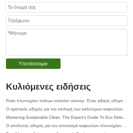
Υποτάσσομαι
Σπρέι αφαίρεσης λεκέδων γιακά & περιχειρίδα Κατασκευαστής OEM στην Κίνα
Ο απόλυτος οδηγός για τα απορρυπαντικά πλυντηρίων πιάτων: Pods Vs. Tablets Vs. Σκόνη
Κυλιόμενες ειδήσεις
The Future of Clean: Γιατί οι λοβοί για πλυντήρια πιάτων με βάση τα φυτά είναι στη μόδα το 2026
Pods πλυντηρίου πιάτων εναντίον σκόνης: Ένας ειδικός οδηγός για την επιλογή του καλύτερου απορρυπαντικού
Ο οριστικός οδηγός για την επιλογή των καλύτερων καψουλών πλυντηρίου πιάτων για γυάλινα και ευαίσθητα είδη
Mastering Sustainable Clean: The Expert's Guide To Eco Detergent Sheets
Ο απόλυτος οδηγός για τον εντοπισμό καψουλών πλυντηρίου υψηλής ποιότητας: Η προοπτική ενός ειδικού στον κλάδο
Το μέλλον του βιώσιμου καθαρισμού: Γιατί τα καταστήματα αναπλήρωσης αγκαλιάζουν τα χύδην μη συσκευασμένα φύλλα απορρυπαντικού πλυντηρίου