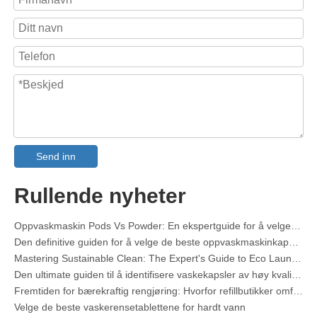
Send inn
Collar & Cuff Stain Remover Spray OEM-produsent i Kina
Rullende nyheter
Den ultimate guiden til oppvaskmidler: Pods vs. Nettbrett vs. Pulver
The Future of Clean: Hvorfor plantebaserte oppvaskmaskinkapsler er populære i 2026
Oppvaskmaskin Pods Vs Powder: En ekspertguide for å velge det beste vaskemiddelet
Den definitive guiden for å velge de beste oppvaskmaskinkapslene for glass og delikate gjenstander
Mastering Sustainable Clean: The Expert's Guide to Eco Laundry Detergent Sheets
Den ultimate guiden til å identifisere vaskekapsler av høy kvalitet: en industrieksperts perspektiv
Fremtiden for bærekraftig rengjøring: Hvorfor refillbutikker omfavner utpakkede vaskemiddelark
Velge de beste vaskerensetablettene for hardt vann