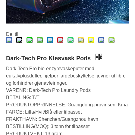
Vaskeputer vs. flytende vaskemiddel: Hva er det riktige valget for klesvasken din?
Slik bruker du vaskerom på riktig måte: Ekspertinnsikt fra en ledende produsent av vaskerom i Kina
Del til:
Dark-Tech Pro Klesvask Pods
Dark-Tech Pro bio-enzymvaskeputer med
eukalyptusdufter, hjelper fargebeskyttelse, jevner ut fibre
og forhindrer gjenavleiringer.
VARENR: Dark-Tech Pro Laundry Pods
BETALING: T/T
PRODUKTOPPRINNELSE: Guangdong-provinsen, Kina
FARGE: Lilla/Hvit/Blå eller tilpasset
FRAKTHAVN: Shenzhen/Guangzhou havn
BESTILLING(MOQ): 3 tonn for tilpasset
PRODUKTVEKT: 13 gram