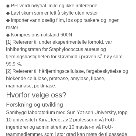
◆ PH-verdi nøytral, mild og ikke irriterende
◆ Lavt skum som er lett å skylle uten rester
◆ Importer vannløselig film, løs opp raskere og ingen
rester
◆ Kompresjonsmotstand 600N
[1] Refererer til under eksperimentelle forhold, var
inhiberingsraten for Staphylococcus aureus og
fjerningshastigheten for støvmidd i prøven så høy som
99,9 %.
[2] Refererer til hårfjerningscellulase, fargebeskyttelse og
blekende cellulase, protease, amylase, lipase,
mannanase, pektinase.
Hvorfor velge oss?
Forskning og utvikling
Sambygd laboratorium med Sun Yat-sen University, topp
10 universitet i Kina, ledet av 2 professor-nivå FoU-
ingeniører og administrert av 10 master-nivå FoU-
teammedlemmer, som i stor grad kan møte de tilpassede