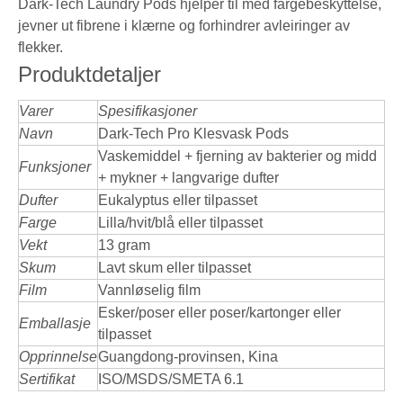
Dark-Tech Laundry Pods hjelper til med fargebeskyttelse,
jevner ut fibrene i klærne og forhindrer avleiringer av
flekker.
Produktdetaljer
Varer
Spesifikasjoner
Navn
Dark-Tech Pro Klesvask Pods
Vaskemiddel + fjerning av bakterier og midd
Funksjoner
+ mykner + langvarige dufter
Dufter
Eukalyptus eller tilpasset
Farge
Lilla/hvit/blå eller tilpasset
Vekt
13 gram
Skum
Lavt skum eller tilpasset
Film
Vannløselig film
Esker/poser eller poser/kartonger eller
Emballasje
tilpasset
Opprinnelse
Guangdong-provinsen, Kina
Sertifikat
ISO/MSDS/SMETA 6.1