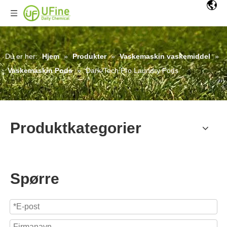
Du er her:
Hjem
»
Produkter
»
Vaskemaskin vaskemiddel
»
Vaskemaskin Pods
»
Dark-Tech Pro Laundry Pods
Produktkategorier
Spørre