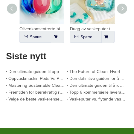
Konsentrerte Bio Enzyme Laundry Pods
Olivenkonsentrerte bio-enzymvaskeputer
Dugg av vaskeputer tidlig på våren
Spørre
Spørre
S
Siste nytt
Den ultimate guiden til oppvaskmidler: Pods vs. Nettbrett vs. Pulver
The Future of Clean: Hvorfor plantebaserte oppvaskmaskinkapsler er populære i 2026
Oppvaskmaskin Pods Vs Powder: En ekspertguide for å velge det beste vaskemiddelet
Den definitive guiden for å velge de beste oppvaskmaskinkapslene for glass og delikate gjenstander
Mastering Sustainable Clean: The Expert's Guide to Eco Laundry Detergent Sheets
Den ultimate guiden til å identifisere vaskekapsler av høy kvalitet: en industrieksperts perspektiv
Fremtiden for bærekraftig rengjøring: Hvorfor refillbutikker omfavner utpakkede vaskemiddelark
Topp 6 kommersielle leverandører av oppvaskmaskinvaskemidler i verden (2026 OEM & Buyer's Guide)
Velge de beste vaskerensetablettene for hardt vann
Vaskeputer vs. flytende vaskemiddel: Hva er det riktige valget for klesvasken din?