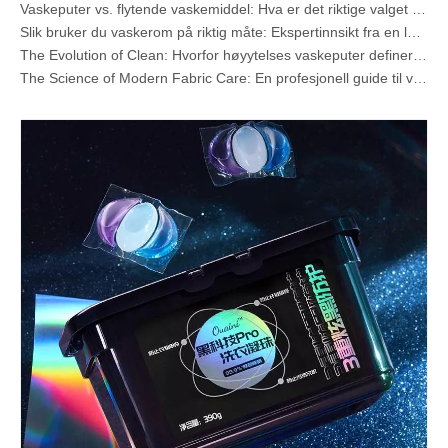
Vaskeputer vs. flytende vaskemiddel: Hva er det riktige valget for klesvasken din?
Slik bruker du vaskerom på riktig måte: Ekspertinnsikt fra en ledende produsent av vaskerom i Kina
The Evolution of Clean: Hvorfor høyytelses vaskeputer definerer den globale fremtiden for stoffpleie
The Science of Modern Fabric Care: En profesjonell guide til vaskeputer, myknere og fargefangere
Den ultimate guiden til vaskerom: Ekspertinnsikt om sikkerhet, vitenskap og maksimering av rengjøringskraft
Produsentveiledning for OEM-vaskeputer: Hvordan vi konstruerer sikrere, høyytelses vaskemiddelputer for globale merker
Den ultimate guiden for effektiv bruk av vaskerom: Innsikt fra en ledende OEM-produsent
Hvorfor globale merkevarer nå foretrekker vaskerom – innsikt fra OEM-fabrikken vår i Kina
OEM-tøyputer, vaskeark, oppvaskmaskinkapsler og tabletter Produsent for Europa og Nord-Amerika
Hva er kvartære ammoniumforbindelser? (Oppdatert OEM- og vaskemiddelprodusentveiledning)
Hvorfor vaskerom ikke løses opp (og hvordan fikser det hver gang)
Collar & Cuff Stain Remover Spray OEM-produsent i Kina
Den ultimate guiden til oppvaskmidler: Pods vs. Nettbrett vs. Pulver
The Future of Clean: Hvorfor plantebaserte oppvaskmaskinkapsler er populære i 2026
Oppvaskmaskin Pods Vs Powder: En ekspertguide for å velge det beste vaskemiddelet
Den definitive guiden for å velge de beste oppvaskmaskinkapslene for glass og delikate gjenstander
Mastering Sustainable Clean: The Expert's Guide to Eco Laundry Detergent Sheets
Den ultimate guiden til å identifisere vaskekapsler av høy kvalitet: en industrieksperts perspektiv
Fremtiden for bærekraftig rengjøring: Hvorfor refillbutikker omfavner utpakkede vaskemiddelark
Velge de beste vaskerensetablettene for hardt vann