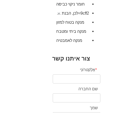
חומר ניקוי כביסה
9cff2=לכן, הבנת תאימות pH מבטיחה שמשטר הניקוי שלך שומר על היופי והביצועים.
מנקה בטוח למזון
מנקה ביתי ומטבח
מנקה לאמבטיה
צור איתנו קשר
אֶלֶקטרוֹנִי
*
שם החברה
שמך