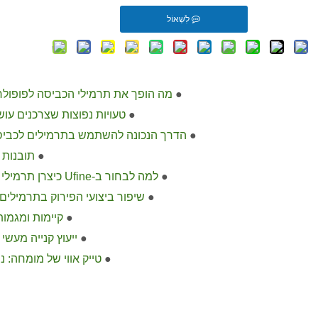
לִשְׁאוֹל
●
מה הופך את תרמילי הכביסה לפופולר
●
טעויות נפוצות שצרכנים עו
●
הדרך הנכונה להשתמש בתרמילים לכביס
●
תובנות 
●
למה לבחור ב-Ufine כיצרן תרמילי כביסה OEM שלך
●
שיפור ביצועי הפירוק בתרמילים
●
קיימות ומגמות ש
●
ייעוץ קנייה מעשי ע
●
טייק אווי של מומחה: נ