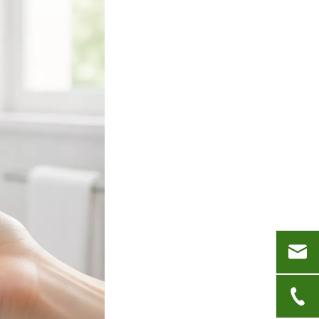
בחירת טבליות הניקוי הטובות ביותר למכונת כביסה למים קשים
תרמילי כביסה לעומת חומר ניקוי נוזלי: מהי הבחירה הנכונה עבור הכביסה שלך?