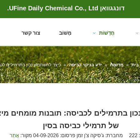
דונגגוואן UFine Daily Chemical Co., Ltd.
חֲדָשׁוֹת
מָשׁוֹב
צור קשר
בַּיִת
»
חֲדָשׁוֹת
»
ידע בניקוי כביסה
»
כיצד להשתמש נכון בתרמילים לכבי
ון בתרמילים לכביסה: תובנות מומחים מיצ
של תרמילי כביסה בסין
:
222
מחברת: ג'סיקה צ'ן זמן פרסום: 04-09-2026 מקור:
אֲתַר