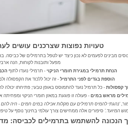
טעויות נפוצות שצרכנים עושים לעת
וסים מבינים לפעמים לא נכון כיצד יש לטפל בתרמילים של כביסה. 
מפעל ותובנות לקוחות, הנה ארבע ט
הנחת תרמילי במגירת חומרי הניקוי
- תרמילי נועדו לתוף
הכב
הוספת בגדים לפני התרמיל
- זה יכול ללכוד את הקפסולה ול
וך קפסולות
- כל תרמיל נועד להתמוסס באופן טבעי; פתיחתו יכולה לה
ילים מראש במים
- פעולה זו פוגעת במאזן חומרי הניקוי ומפחיתה א
ור,
'נהגתי להמיס תרמילים עם מקלות אכילה במים חמים - היה להם ר
וש המיועד.'
סיפורים אלה ממחישים צורך עולמי בחינוך נוסף על טיפו
 הנכונה להשתמש בתרמילים לכביסה: מד