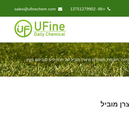
sales@ufinechem.com
+86- 13751279902


סה: תובנות מומחים מיצרן מוביל של תרמילים לכביסה בסין
רן מוביל