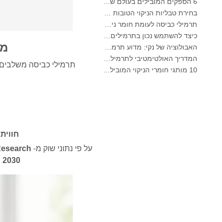
תרמילי כביסה לעומת חומר ניקוי נוזלי: מהי הבחירה הנכונה עבור הכביסה שלך?
כיצד להשתמש נכון בתרמילים לכביסה: תובנות מומחים מיצרן מוביל של תרמילי כביסה בסין
האבולוציה של נקי: מדוע תרמילי כביסה בעלי ביצועים גבוהים מגדירים את העתיד הגלובלי של טיפול בבדים
מה
המדריך האולטימטיבי לתרמילים לכביסה: תובנות מומחים בנושא בטיחות, מדע ומקסום כוח הניקוי
10 מותגי חומרי הניקוי המובילים בעולם (2026) - וכיצד מותגי OEM/מותגים פרטיים יכולים להתחרות
תרמילי כביסה משלבים 
המדע של טיפול בדים מודרניים: מדריך מקצועי לתרמילים, מרככים ותופסי צבע
מדריך ליצרן תרמילי כביסה OEM: כיצד אנו יוצרים תרמילי ניקוי בטוחים יותר ובעלי ביצועים גבוהים עבור מותגים גלובליים
המדריך האולטימטיבי לשימוש יעיל בתרמימי כביסה: תובנות מיצרן OEM מוביל
מדוע מותגים גלובליים מעדיפים כעת תרמילי כביסה - תובנות ממפעל ה-OEM שלנו בסין
יצרן תרמילי כביסה OEM, יריעות כביסה, תרמילי מדיח כלים וטאבלטים לאירופה וצפון אמריקה
יצרן OEM מסיר כתמים לצווארון וחפתים בסין
חווית
המדריך האולטימטיבי לחומרי ניקוי למדיח כלים: תרמילי מול. טאבלטים נגד אֲבָקָה
עתיד הניקיון: מדוע תרמילי מדיח כלים מבוססי צמחים הם טרנדים בשנת 2026
על פי נתוני שוק מ-
Research
תרמילי מדיח כלים לעומת אבקה: מדריך מומחה לבחירת חומר הניקוי הטוב ביותר
2030
,
המדריך הסופי לבחירת הקפסולות הטובות ביותר למדיח כלים עבור כלי זכוכית ופריטים עדינים
מאסטרינג בניקיון בר קיימא: המדריך של המומחה לדפי ניקוי כביסה אקולוגיים
המדריך האולטימטיבי לזיהוי קפסולות כביסה באיכות גבוהה: נקודת מבט של מומחה בתעשייה
העתיד של ניקוי בר קיימא: מדוע חנויות מילוי חובקות דפי כביסה לא ארוזים בתפזורת
6 הספקים המובילים בעולם של חומרי ניקוי למדיח כלים מסחריים (2026 OEM ומדריך לקונים)