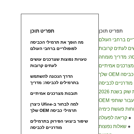
תפריט תוכן
תפריט תוכן
יים ברחבי העולם
מה הופך את תרמילי הכביסה
שים לעתים קרובות
לפופולריים ברחבי העולם
ה: מדריך מומחה
טעויות נפוצות שצרכנים עושים
מצרכנים אמיתיים
לעתים קרובות
הדרך הנכונה להשתמש
בתרמילים לכביסה: מדריך
 מודרניים לכביסה
מומחה
וק בשנת 2026
תובנות מצרכנים אמיתיים
בור שותפי OEM
למה לבחור ב-Ufine כיצרן
וחות פוגשת כימיה
תרמילי כביסה OEM שלך
●
קריאה לפעולה
שיפור ביצועי הפירוק בתרמילים
●
שאלות נפוצות
מודרניים לכביסה