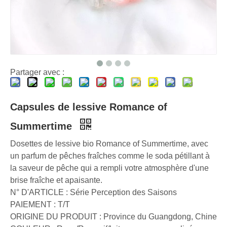
Choisir les meilleures tablettes nettoyantes pour machine à laver pour l’eau dure
Dosettes à lessive ou détergent liquide : quel est le bon choix pour votre lessive ?
Comment utiliser correctement les dosettes de lessive : avis d'experts d'un important fabricant de dosettes de lessive en Chine
Partager avec :
Capsules de lessive Romance of
Summertime
Dosettes de lessive bio Romance of Summertime, avec
un parfum de pêches fraîches comme le soda pétillant à
la saveur de pêche qui a rempli votre atmosphère d'une
brise fraîche et apaisante.
N° D'ARTICLE : Série Perception des Saisons
PAIEMENT : T/T
ORIGINE DU PRODUIT : Province du Guangdong, Chine