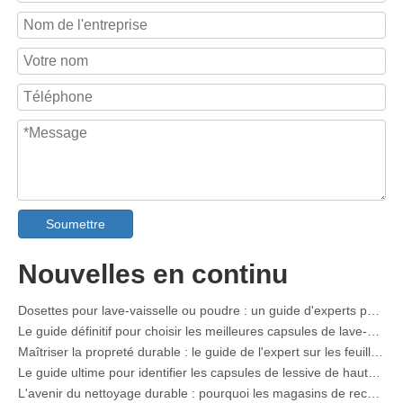
Soumettre
Fabricant OEM de spray détachant pour colliers et manchettes en Chine
Le guide ultime des détergents pour lave-vaisselle : dosettes contre. Tablettes contre. Poudre
Nouvelles en continu
L'avenir du nettoyage : pourquoi les dosettes pour lave-vaisselle à base de plantes sont à la mode en 2026
Dosettes pour lave-vaisselle ou poudre : un guide d'experts pour choisir le meilleur détergent
Le guide définitif pour choisir les meilleures capsules de lave-vaisselle pour la verrerie et les articles délicats
Maîtriser la propreté durable : le guide de l'expert sur les feuilles de détergent à lessive écologique
Le guide ultime pour identifier les capsules de lessive de haute qualité : le point de vue d'un expert du secteur
L'avenir du nettoyage durable : pourquoi les magasins de recharge adoptent les feuilles de détergent à lessive en vrac non emballées