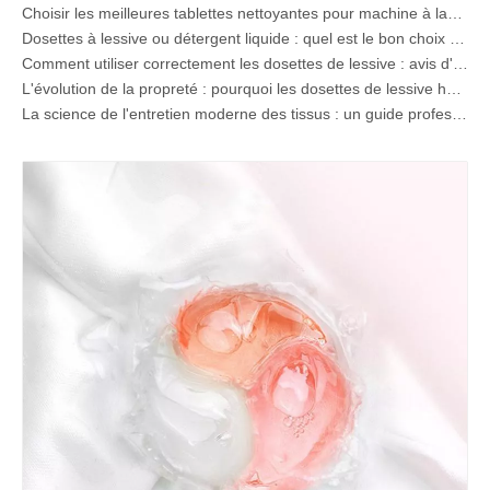
Choisir les meilleures tablettes nettoyantes pour machine à laver pour l’eau dure
Dosettes à lessive ou détergent liquide : quel est le bon choix pour votre lessive ?
Comment utiliser correctement les dosettes de lessive : avis d'experts d'un important fabricant de dosettes de lessive en Chine
L'évolution de la propreté : pourquoi les dosettes de lessive haute performance définissent l'avenir mondial de l'entretien des tissus
La science de l'entretien moderne des tissus : un guide professionnel sur les dosettes de lessive, les adoucissants et les attrape-couleurs
Le guide ultime des dosettes de lessive : avis d'experts sur la sécurité, la science et l'optimisation de la puissance de nettoyage
Guide du fabricant de dosettes de lessive OEM : Comment nous concevons des dosettes de détergent plus sûres et hautes performances pour les marques mondiales
Le guide ultime pour utiliser efficacement les dosettes de lessive : avis d'un fabricant OEM de premier plan
Pourquoi les marques mondiales préfèrent désormais les dosettes de lessive – Informations de notre usine OEM en Chine
Fabricant de dosettes de lessive OEM, de feuilles de lessive, de dosettes et de tablettes pour lave-vaisselle pour l'Europe et l'Amérique du Nord
Que sont les composés d’ammonium quaternaire ? (Guide mis à jour du fabricant OEM et du fabricant de détergents)
Pourquoi les dosettes de lessive ne se dissolvent pas (et comment y remédier à chaque fois)
Fabricant OEM de spray détachant pour colliers et manchettes en Chine
Le guide ultime des détergents pour lave-vaisselle : dosettes contre. Tablettes contre. Poudre
L'avenir du nettoyage : pourquoi les dosettes pour lave-vaisselle à base de plantes sont à la mode en 2026
Dosettes pour lave-vaisselle ou poudre : un guide d'experts pour choisir le meilleur détergent
Le guide définitif pour choisir les meilleures capsules de lave-vaisselle pour la verrerie et les articles délicats
Maîtriser la propreté durable : le guide de l'expert sur les feuilles de détergent à lessive écologique
Le guide ultime pour identifier les capsules de lessive de haute qualité : le point de vue d'un expert du secteur
L'avenir du nettoyage durable : pourquoi les magasins de recharge adoptent les feuilles de détergent à lessive en vrac non emballées