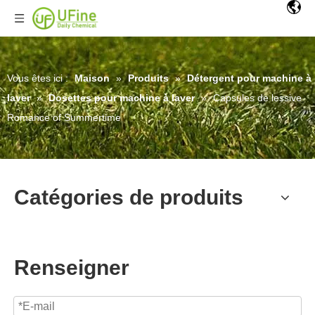
Vous êtes ici :
Maison
»
Produits
»
Détergent pour machine à
laver
»
Dosettes pour machine à laver
»
Capsules de lessive
Romance of Summertime
Catégories de produits
Renseigner